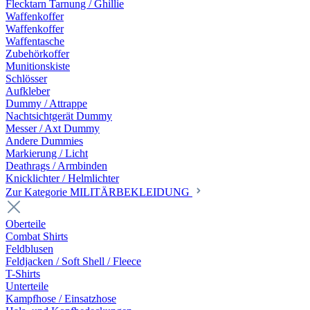
Flecktarn Tarnung / Ghillie
Waffenkoffer
Waffenkoffer
Waffentasche
Zubehörkoffer
Munitionskiste
Schlösser
Aufkleber
Dummy / Attrappe
Nachtsichtgerät Dummy
Messer / Axt Dummy
Andere Dummies
Markierung / Licht
Deathrags / Armbinden
Knicklichter / Helmlichter
Zur Kategorie MILITÄRBEKLEIDUNG
Oberteile
Combat Shirts
Feldblusen
Feldjacken / Soft Shell / Fleece
T-Shirts
Unterteile
Kampfhose / Einsatzhose