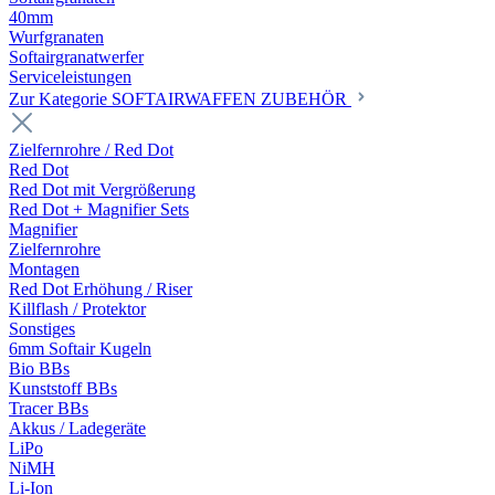
40mm
Wurfgranaten
Softairgranatwerfer
Serviceleistungen
Zur Kategorie SOFTAIRWAFFEN ZUBEHÖR
Zielfernrohre / Red Dot
Red Dot
Red Dot mit Vergrößerung
Red Dot + Magnifier Sets
Magnifier
Zielfernrohre
Montagen
Red Dot Erhöhung / Riser
Killflash / Protektor
Sonstiges
6mm Softair Kugeln
Bio BBs
Kunststoff BBs
Tracer BBs
Akkus / Ladegeräte
LiPo
NiMH
Li-Ion