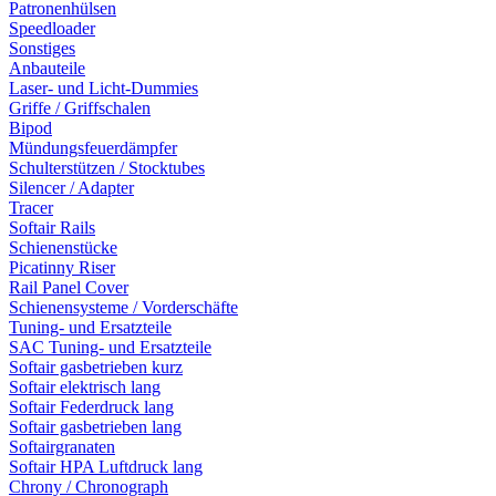
Patronenhülsen
Speedloader
Sonstiges
Anbauteile
Laser- und Licht-Dummies
Griffe / Griffschalen
Bipod
Mündungsfeuerdämpfer
Schulterstützen / Stocktubes
Silencer / Adapter
Tracer
Softair Rails
Schienenstücke
Picatinny Riser
Rail Panel Cover
Schienensysteme / Vorderschäfte
Tuning- und Ersatzteile
SAC Tuning- und Ersatzteile
Softair gasbetrieben kurz
Softair elektrisch lang
Softair Federdruck lang
Softair gasbetrieben lang
Softairgranaten
Softair HPA Luftdruck lang
Chrony / Chronograph