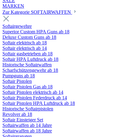
SALE
MARKEN
Zur Kategorie SOFTAIRWAFFEN
Softairgewehre
Superior Custom HPA Guns ab 18
Deluxe Custom Guns ab 18
Softair elektrisch ab 18
Softair elektrisch ab 14
Softair gasbetrieben ab 18
Softair HPA Luftdruck ab 18
Historische Softairwaffen
Scharfschützengewehr ab 18
Pumpguns ab 18
Softair Pistolen
Softair Pistolen Gas ab 18
Softair Pistolen elektrisch ab 14
Softair Pistolen Federdruck ab 14
Softair Pistolen HPA Luftdruck ab 18
Historische Softairpistolen
Revolver ab 18
Softair Einsteiger Set
Softairwaffen ab 14 Jahre
Softairwaffen ab 18 Jahre
Softairgranaten