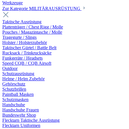
Werkzeuge
Zur Kategorie MILITÄRAUSRÜSTUNG
Taktische Ausrüstung
Plattenträger / Chest Rigg / Molle
Pouches / Magazintasche / Molle
Tragegurte / Slings
Holster / Holsterzubehör
Taktischer Gürtel / Battle Belt
Rucksack / Trinkrucksäcke
Funkgeräte / Headsets
Speed CQB / CQB Airsoft
Outdoor
Schutzausrüstung
Helme / Helm Zubehör
Gehörschutz
Schutzbrillen
Paintball Masken
Schutzmasken
Handschuhe
Handschuhe Frauen
Bundeswehr Shop
Flecktarn Taktische Ausrüstung
Flecktarn Uniformen