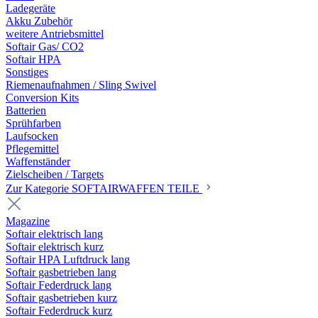
Ladegeräte
Akku Zubehör
weitere Antriebsmittel
Softair Gas/ CO2
Softair HPA
Sonstiges
Riemenaufnahmen / Sling Swivel
Conversion Kits
Batterien
Sprühfarben
Laufsocken
Pflegemittel
Waffenständer
Zielscheiben / Targets
Zur Kategorie SOFTAIRWAFFEN TEILE
Magazine
Softair elektrisch lang
Softair elektrisch kurz
Softair HPA Luftdruck lang
Softair gasbetrieben lang
Softair Federdruck lang
Softair gasbetrieben kurz
Softair Federdruck kurz