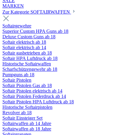
SALE
MARKEN
Zur Kategorie SOFTAIRWAFFEN
Softairgewehre
Superior Custom HPA Guns ab 18
Deluxe Custom Guns ab 18
Softair elektrisch ab 18
Softair elektrisch ab 14
Softair gasbetrieben ab 18
Softair HPA Luftdruck ab 18
Historische Softairwaffen
Scharfschützengewehr ab 18
Pumpguns ab 18
Softair Pistolen
Softair Pistolen Gas ab 18
Softair Pistolen elektrisch ab 14
Softair Pistolen Federdruck ab 14
Softair Pistolen HPA Luftdruck ab 18
Historische Softairpistolen
Revolver ab 18
Softair Einsteiger Set
Softairwaffen ab 14 Jahre
Softairwaffen ab 18 Jahre
Softairgranaten