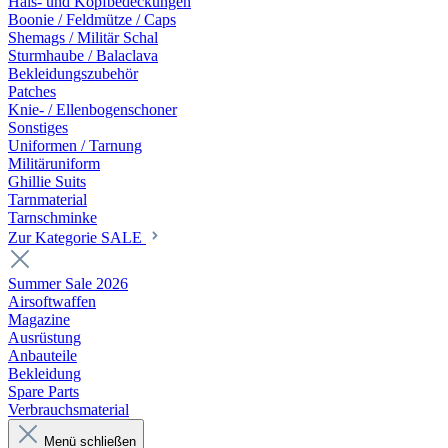
Hals- und Kopfbedeckungen
Boonie / Feldmütze / Caps
Shemags / Militär Schal
Sturmhaube / Balaclava
Bekleidungszubehör
Patches
Knie- / Ellenbogenschoner
Sonstiges
Uniformen / Tarnung
Militäruniform
Ghillie Suits
Tarnmaterial
Tarnschminke
Zur Kategorie SALE
Summer Sale 2026
Airsoftwaffen
Magazine
Ausrüstung
Anbauteile
Bekleidung
Spare Parts
Verbrauchsmaterial
Menü schließen