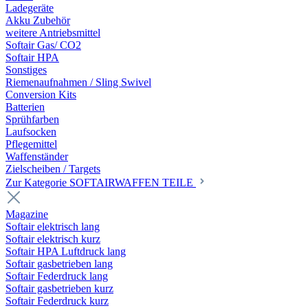
Ladegeräte
Akku Zubehör
weitere Antriebsmittel
Softair Gas/ CO2
Softair HPA
Sonstiges
Riemenaufnahmen / Sling Swivel
Conversion Kits
Batterien
Sprühfarben
Laufsocken
Pflegemittel
Waffenständer
Zielscheiben / Targets
Zur Kategorie SOFTAIRWAFFEN TEILE
Magazine
Softair elektrisch lang
Softair elektrisch kurz
Softair HPA Luftdruck lang
Softair gasbetrieben lang
Softair Federdruck lang
Softair gasbetrieben kurz
Softair Federdruck kurz