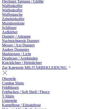
Flecktarn Tarnung / Ghillie
Waffenkoffer
Waffenkoffer
Waffentasche
Zubehörkoffer
Munitionskiste
Schlösser
Aufkleber
Dummy / Attrappe
Nachtsichtgerät Dummy
Messer / Axt Dummy
Andere Dummies
Markierung / Licht
Deathrags / Armbinden
Knicklichter / Helmlichter
Zur Kategorie MILITÄRBEKLEIDUNG
Oberteile
Combat Shirts
Feldblusen
Feldjacken / Soft Shell / Fleece
T-Shirts
Unterteile
Kampfhose / Einsatzhose