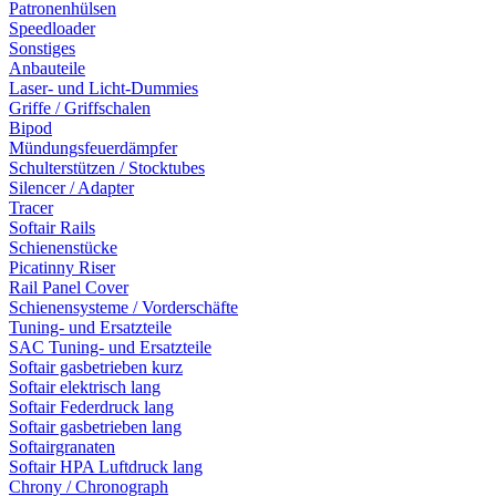
Patronenhülsen
Speedloader
Sonstiges
Anbauteile
Laser- und Licht-Dummies
Griffe / Griffschalen
Bipod
Mündungsfeuerdämpfer
Schulterstützen / Stocktubes
Silencer / Adapter
Tracer
Softair Rails
Schienenstücke
Picatinny Riser
Rail Panel Cover
Schienensysteme / Vorderschäfte
Tuning- und Ersatzteile
SAC Tuning- und Ersatzteile
Softair gasbetrieben kurz
Softair elektrisch lang
Softair Federdruck lang
Softair gasbetrieben lang
Softairgranaten
Softair HPA Luftdruck lang
Chrony / Chronograph