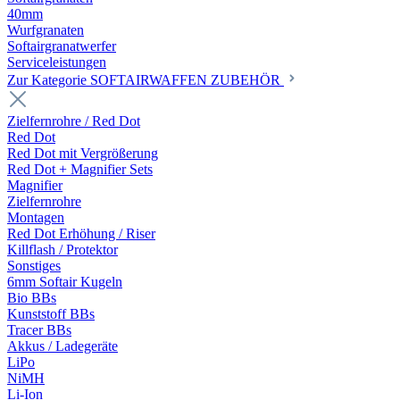
40mm
Wurfgranaten
Softairgranatwerfer
Serviceleistungen
Zur Kategorie SOFTAIRWAFFEN ZUBEHÖR
Zielfernrohre / Red Dot
Red Dot
Red Dot mit Vergrößerung
Red Dot + Magnifier Sets
Magnifier
Zielfernrohre
Montagen
Red Dot Erhöhung / Riser
Killflash / Protektor
Sonstiges
6mm Softair Kugeln
Bio BBs
Kunststoff BBs
Tracer BBs
Akkus / Ladegeräte
LiPo
NiMH
Li-Ion