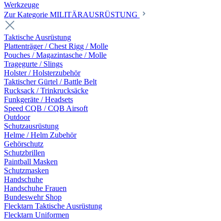
Werkzeuge
Zur Kategorie MILITÄRAUSRÜSTUNG
Taktische Ausrüstung
Plattenträger / Chest Rigg / Molle
Pouches / Magazintasche / Molle
Tragegurte / Slings
Holster / Holsterzubehör
Taktischer Gürtel / Battle Belt
Rucksack / Trinkrucksäcke
Funkgeräte / Headsets
Speed CQB / CQB Airsoft
Outdoor
Schutzausrüstung
Helme / Helm Zubehör
Gehörschutz
Schutzbrillen
Paintball Masken
Schutzmasken
Handschuhe
Handschuhe Frauen
Bundeswehr Shop
Flecktarn Taktische Ausrüstung
Flecktarn Uniformen