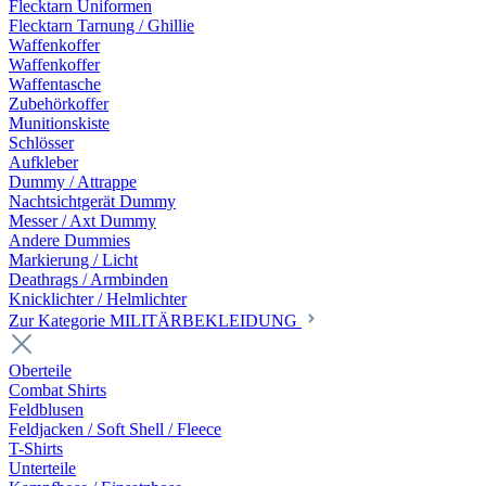
Flecktarn Uniformen
Flecktarn Tarnung / Ghillie
Waffenkoffer
Waffenkoffer
Waffentasche
Zubehörkoffer
Munitionskiste
Schlösser
Aufkleber
Dummy / Attrappe
Nachtsichtgerät Dummy
Messer / Axt Dummy
Andere Dummies
Markierung / Licht
Deathrags / Armbinden
Knicklichter / Helmlichter
Zur Kategorie MILITÄRBEKLEIDUNG
Oberteile
Combat Shirts
Feldblusen
Feldjacken / Soft Shell / Fleece
T-Shirts
Unterteile