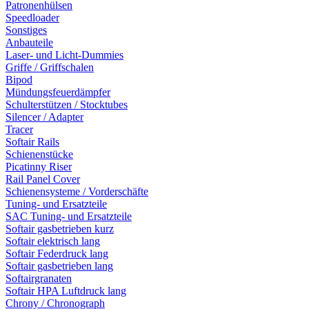
Patronenhülsen
Speedloader
Sonstiges
Anbauteile
Laser- und Licht-Dummies
Griffe / Griffschalen
Bipod
Mündungsfeuerdämpfer
Schulterstützen / Stocktubes
Silencer / Adapter
Tracer
Softair Rails
Schienenstücke
Picatinny Riser
Rail Panel Cover
Schienensysteme / Vorderschäfte
Tuning- und Ersatzteile
SAC Tuning- und Ersatzteile
Softair gasbetrieben kurz
Softair elektrisch lang
Softair Federdruck lang
Softair gasbetrieben lang
Softairgranaten
Softair HPA Luftdruck lang
Chrony / Chronograph