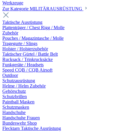
Werkzeuge
Zur Kategorie MILITÄRAUSRÜSTUNG
Taktische Ausrüstung
Plattenträger / Chest Rigg / Molle
Zubehör
Pouches / Magazintasche / Molle
Tragegurte / Slings
Holster / Holsterzubehör
Taktischer Gürtel / Battle Belt
Rucksack / Trinkrucksäcke
Funkgeräte / Headsets
Speed CQB / CQB Airsoft
Outdoor
Schutzausrüstung
Helme / Helm Zubehör
Gehörschutz
Schutzbrillen
Paintball Masken
Schutzmasken
Handschuhe
Handschuhe Frauen
Bundeswehr Shop
Flecktarn Taktische Ausrüstung