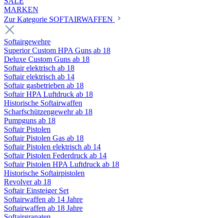
SALE
MARKEN
Zur Kategorie SOFTAIRWAFFEN
Softairgewehre
Superior Custom HPA Guns ab 18
Deluxe Custom Guns ab 18
Softair elektrisch ab 18
Softair elektrisch ab 14
Softair gasbetrieben ab 18
Softair HPA Luftdruck ab 18
Historische Softairwaffen
Scharfschützengewehr ab 18
Pumpguns ab 18
Softair Pistolen
Softair Pistolen Gas ab 18
Softair Pistolen elektrisch ab 14
Softair Pistolen Federdruck ab 14
Softair Pistolen HPA Luftdruck ab 18
Historische Softairpistolen
Revolver ab 18
Softair Einsteiger Set
Softairwaffen ab 14 Jahre
Softairwaffen ab 18 Jahre
Softairgranaten