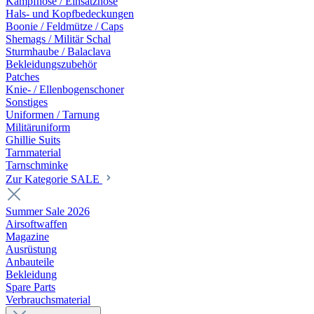
Kampfhose / Einsatzhose
Hals- und Kopfbedeckungen
Boonie / Feldmütze / Caps
Shemags / Militär Schal
Sturmhaube / Balaclava
Bekleidungszubehör
Patches
Knie- / Ellenbogenschoner
Sonstiges
Uniformen / Tarnung
Militäruniform
Ghillie Suits
Tarnmaterial
Tarnschminke
Zur Kategorie SALE
Summer Sale 2026
Airsoftwaffen
Magazine
Ausrüstung
Anbauteile
Bekleidung
Spare Parts
Verbrauchsmaterial