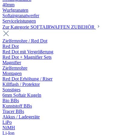
40mm
Wurfgranaten
Softairgranatwerfer
Serviceleistungen
Zur Kategorie SOFTAIRWAFFEN ZUBEHÖR
Zielfernrohre / Red Dot
Red Dot
Red Dot mit Vergrößerung
Red Dot + Magnifier Sets
Magnifier
Zielfernrohre
Montagen
Red Dot Erhöhung / Riser
Killflash / Protektor
Sonstiges
6mm Softair Kugeln
Bio BBs
Kunststoff BBs
Tracer BBs
Akkus / Ladegeräte
LiPo
NiMH
Li-Ion