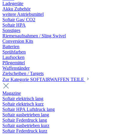
Ladegeräte
Akku Zubehör
weitere Antriebsmittel
Softair Gas/ CO2
Softair HPA
Sonstiges
Riemenaufnahmen / Sling Swivel
Conversion Kits
Batterien
Sprühfarben
Laufsocken
Pflegemittel
Waffenständer
Zielscheiben / Targets
Zur Kategorie SOFTAIRWAFFEN TEILE
Magazine
Softair elektrisch lang
Softair elektrisch kurz
Softair HPA Luftdruck lang
Softair gasbetrieben lang
Softair Federdruck lang
Softair gasbetrieben kurz
Softair Federdruck kurz