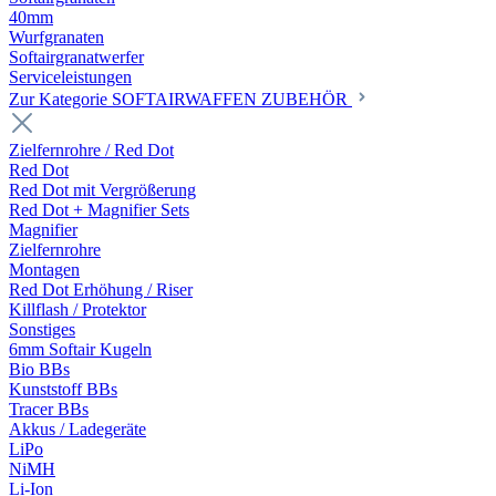
40mm
Wurfgranaten
Softairgranatwerfer
Serviceleistungen
Zur Kategorie SOFTAIRWAFFEN ZUBEHÖR
Zielfernrohre / Red Dot
Red Dot
Red Dot mit Vergrößerung
Red Dot + Magnifier Sets
Magnifier
Zielfernrohre
Montagen
Red Dot Erhöhung / Riser
Killflash / Protektor
Sonstiges
6mm Softair Kugeln
Bio BBs
Kunststoff BBs
Tracer BBs
Akkus / Ladegeräte
LiPo
NiMH
Li-Ion