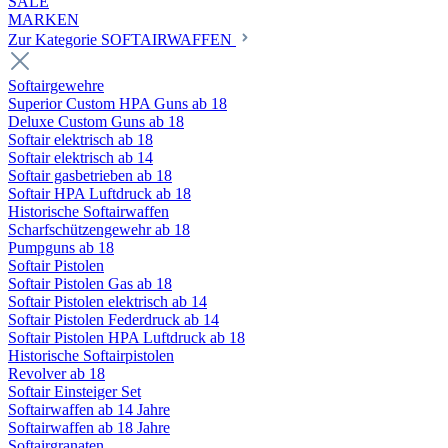
SALE
MARKEN
Zur Kategorie SOFTAIRWAFFEN
Softairgewehre
Superior Custom HPA Guns ab 18
Deluxe Custom Guns ab 18
Softair elektrisch ab 18
Softair elektrisch ab 14
Softair gasbetrieben ab 18
Softair HPA Luftdruck ab 18
Historische Softairwaffen
Scharfschützengewehr ab 18
Pumpguns ab 18
Softair Pistolen
Softair Pistolen Gas ab 18
Softair Pistolen elektrisch ab 14
Softair Pistolen Federdruck ab 14
Softair Pistolen HPA Luftdruck ab 18
Historische Softairpistolen
Revolver ab 18
Softair Einsteiger Set
Softairwaffen ab 14 Jahre
Softairwaffen ab 18 Jahre
Softairgranaten