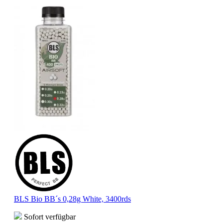
BLS Bio BB´s 0,28g White, 3400rds
Sofort verfügbar