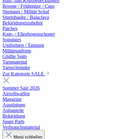
Hals- und Kopfbedeckungen
Boonie / Feldmütze / Caps
Shemags / Militär Schal
Sturmhaube / Balaclava
Bekleidungszubehör
Patches
Knie- / Ellenbogenschoner
Sonstiges
Uniformen / Tarnung
Militäruniform
Ghillie Suits
Tarnmaterial
Tarnschminke
Zur Kategorie SALE
Summer Sale 2026
Airsoftwaffen
Magazine
Ausrüstung
Anbauteile
Bekleidung
Spare Parts
Verbrauchsmaterial
Menü schließen