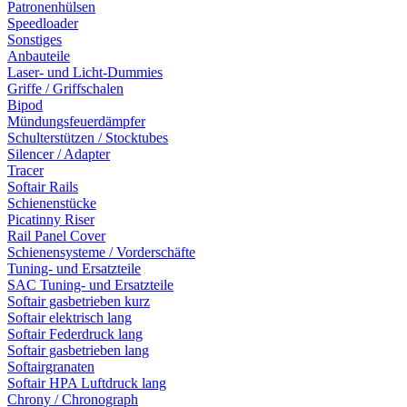
Patronenhülsen
Speedloader
Sonstiges
Anbauteile
Laser- und Licht-Dummies
Griffe / Griffschalen
Bipod
Mündungsfeuerdämpfer
Schulterstützen / Stocktubes
Silencer / Adapter
Tracer
Softair Rails
Schienenstücke
Picatinny Riser
Rail Panel Cover
Schienensysteme / Vorderschäfte
Tuning- und Ersatzteile
SAC Tuning- und Ersatzteile
Softair gasbetrieben kurz
Softair elektrisch lang
Softair Federdruck lang
Softair gasbetrieben lang
Softairgranaten
Softair HPA Luftdruck lang
Chrony / Chronograph