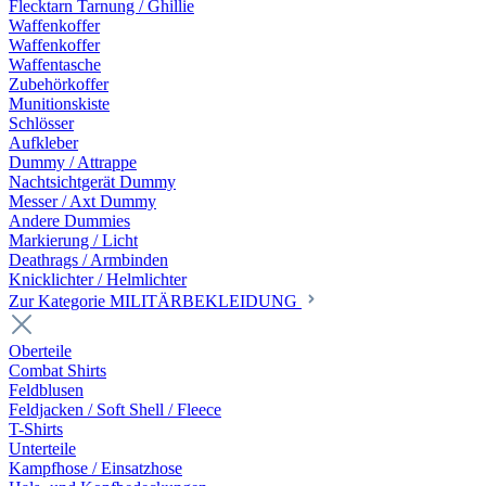
Flecktarn Tarnung / Ghillie
Waffenkoffer
Waffenkoffer
Waffentasche
Zubehörkoffer
Munitionskiste
Schlösser
Aufkleber
Dummy / Attrappe
Nachtsichtgerät Dummy
Messer / Axt Dummy
Andere Dummies
Markierung / Licht
Deathrags / Armbinden
Knicklichter / Helmlichter
Zur Kategorie MILITÄRBEKLEIDUNG
Oberteile
Combat Shirts
Feldblusen
Feldjacken / Soft Shell / Fleece
T-Shirts
Unterteile
Kampfhose / Einsatzhose