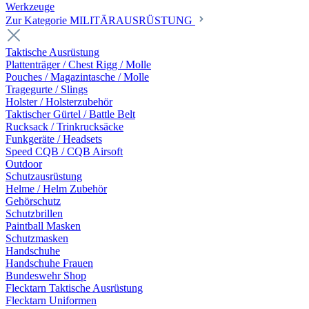
Werkzeuge
Zur Kategorie MILITÄRAUSRÜSTUNG
Taktische Ausrüstung
Plattenträger / Chest Rigg / Molle
Pouches / Magazintasche / Molle
Tragegurte / Slings
Holster / Holsterzubehör
Taktischer Gürtel / Battle Belt
Rucksack / Trinkrucksäcke
Funkgeräte / Headsets
Speed CQB / CQB Airsoft
Outdoor
Schutzausrüstung
Helme / Helm Zubehör
Gehörschutz
Schutzbrillen
Paintball Masken
Schutzmasken
Handschuhe
Handschuhe Frauen
Bundeswehr Shop
Flecktarn Taktische Ausrüstung
Flecktarn Uniformen