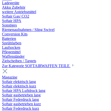
Ladegeräte
Akku Zubehör
weitere Antriebsmittel
Softair Gas/ CO2
Softair HPA
Sonstiges
Riemenaufnahmen / Sling Swivel
Conversion Kits
Batterien
Sprühfarben
Laufsocken
Pflegemittel
Waffenständer
Zielscheiben / Targets
Zur Kategorie SOFTAIRWAFFEN TEILE
Magazine
Softair elektrisch lang
Softair elektrisch kurz
Softair HPA Luftdruck lang
Softair gasbetrieben lang
Softair Federdruck lang
Softair gasbetrieben kurz
Softair Federdruck kurz