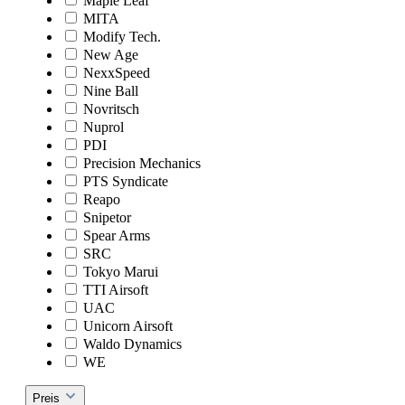
Maple Leaf
MITA
Modify Tech.
New Age
NexxSpeed
Nine Ball
Novritsch
Nuprol
PDI
Precision Mechanics
PTS Syndicate
Reapo
Snipetor
Spear Arms
SRC
Tokyo Marui
TTI Airsoft
UAC
Unicorn Airsoft
Waldo Dynamics
WE
Preis