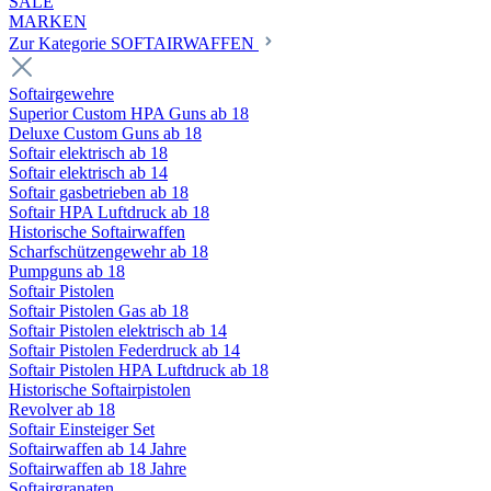
SALE
MARKEN
Zur Kategorie SOFTAIRWAFFEN
Softairgewehre
Superior Custom HPA Guns ab 18
Deluxe Custom Guns ab 18
Softair elektrisch ab 18
Softair elektrisch ab 14
Softair gasbetrieben ab 18
Softair HPA Luftdruck ab 18
Historische Softairwaffen
Scharfschützengewehr ab 18
Pumpguns ab 18
Softair Pistolen
Softair Pistolen Gas ab 18
Softair Pistolen elektrisch ab 14
Softair Pistolen Federdruck ab 14
Softair Pistolen HPA Luftdruck ab 18
Historische Softairpistolen
Revolver ab 18
Softair Einsteiger Set
Softairwaffen ab 14 Jahre
Softairwaffen ab 18 Jahre
Softairgranaten