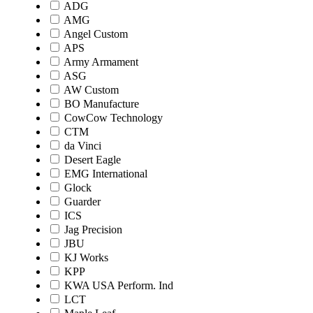
ADG
AMG
Angel Custom
APS
Army Armament
ASG
AW Custom
BO Manufacture
CowCow Technology
CTM
da Vinci
Desert Eagle
EMG International
Glock
Guarder
ICS
Jag Precision
JBU
KJ Works
KPP
KWA USA Perform. Ind
LCT