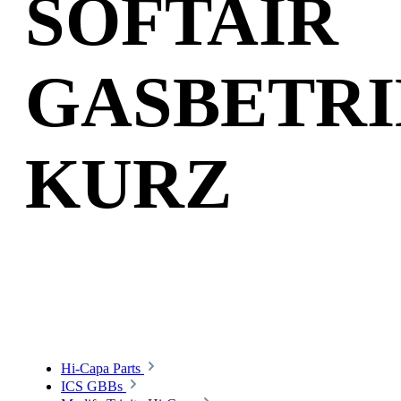
SOFTAIR
GASBETRI
KURZ
Hi-Capa Parts
ICS GBBs