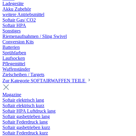
Ladegeräte
Akku Zubehör
weitere Antriebsmittel
Softair Gas/ CO2
Softair HPA
Sonstiges
Riemenaufnahmen / Sling Swivel
Conversion Kits
Batterien
Sprühfarben
Laufsocken
Pflegemittel
Waffenständer
Zielscheiben / Targets
Zur Kategorie SOFTAIRWAFFEN TEILE
Magazine
Softair elektrisch lang
Softair elektrisch kurz
Softair HPA Luftdruck lang
Softair gasbetrieben lang
Softair Federdruck lang
Softair gasbetrieben kurz
Softair Federdruck kurz