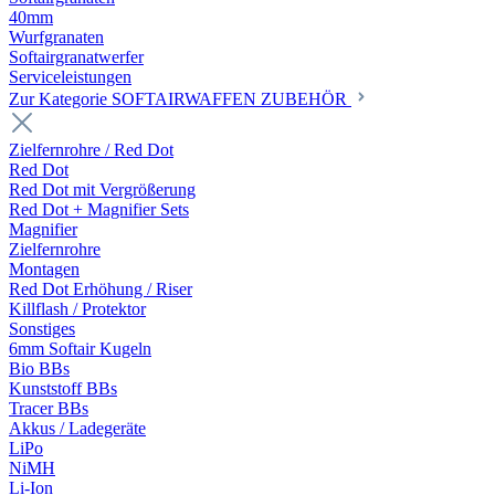
40mm
Wurfgranaten
Softairgranatwerfer
Serviceleistungen
Zur Kategorie SOFTAIRWAFFEN ZUBEHÖR
Zielfernrohre / Red Dot
Red Dot
Red Dot mit Vergrößerung
Red Dot + Magnifier Sets
Magnifier
Zielfernrohre
Montagen
Red Dot Erhöhung / Riser
Killflash / Protektor
Sonstiges
6mm Softair Kugeln
Bio BBs
Kunststoff BBs
Tracer BBs
Akkus / Ladegeräte
LiPo
NiMH
Li-Ion