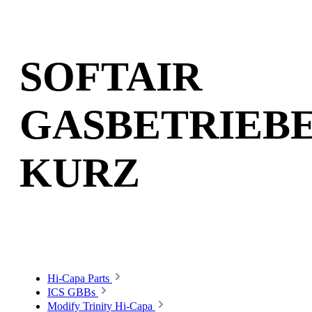
SOFTAIR
GASBETRIEB
KURZ
Hi-Capa Parts
ICS GBBs
Modify Trinity Hi-Capa