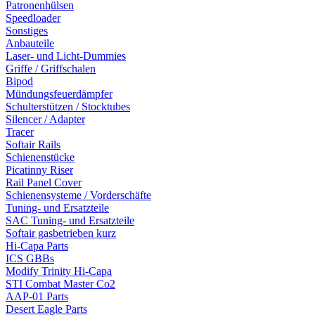
Patronenhülsen
Speedloader
Sonstiges
Anbauteile
Laser- und Licht-Dummies
Griffe / Griffschalen
Bipod
Mündungsfeuerdämpfer
Schulterstützen / Stocktubes
Silencer / Adapter
Tracer
Softair Rails
Schienenstücke
Picatinny Riser
Rail Panel Cover
Schienensysteme / Vorderschäfte
Tuning- und Ersatzteile
SAC Tuning- und Ersatzteile
Softair gasbetrieben kurz
Hi-Capa Parts
ICS GBBs
Modify Trinity Hi-Capa
STI Combat Master Co2
AAP-01 Parts
Desert Eagle Parts