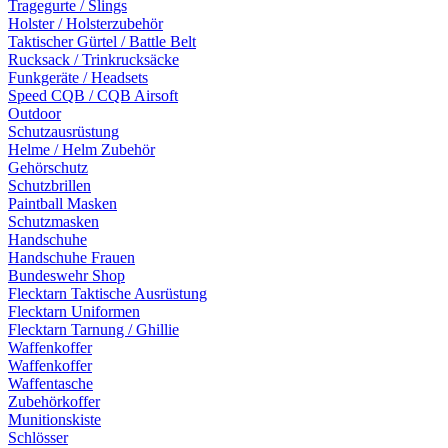
Tragegurte / Slings
Holster / Holsterzubehör
Taktischer Gürtel / Battle Belt
Rucksack / Trinkrucksäcke
Funkgeräte / Headsets
Speed CQB / CQB Airsoft
Outdoor
Schutzausrüstung
Helme / Helm Zubehör
Gehörschutz
Schutzbrillen
Paintball Masken
Schutzmasken
Handschuhe
Handschuhe Frauen
Bundeswehr Shop
Flecktarn Taktische Ausrüstung
Flecktarn Uniformen
Flecktarn Tarnung / Ghillie
Waffenkoffer
Waffenkoffer
Waffentasche
Zubehörkoffer
Munitionskiste
Schlösser