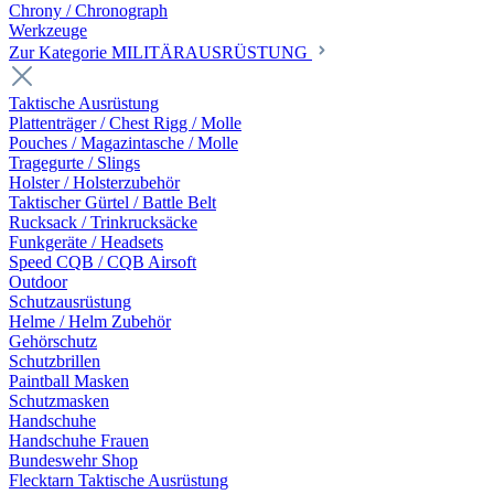
Chrony / Chronograph
Werkzeuge
Zur Kategorie MILITÄRAUSRÜSTUNG
Taktische Ausrüstung
Plattenträger / Chest Rigg / Molle
Pouches / Magazintasche / Molle
Tragegurte / Slings
Holster / Holsterzubehör
Taktischer Gürtel / Battle Belt
Rucksack / Trinkrucksäcke
Funkgeräte / Headsets
Speed CQB / CQB Airsoft
Outdoor
Schutzausrüstung
Helme / Helm Zubehör
Gehörschutz
Schutzbrillen
Paintball Masken
Schutzmasken
Handschuhe
Handschuhe Frauen
Bundeswehr Shop
Flecktarn Taktische Ausrüstung