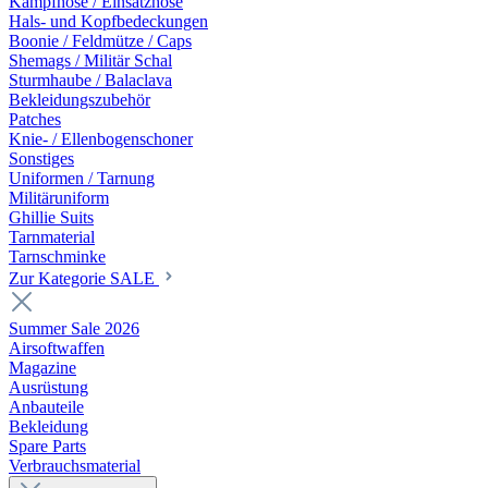
Kampfhose / Einsatzhose
Hals- und Kopfbedeckungen
Boonie / Feldmütze / Caps
Shemags / Militär Schal
Sturmhaube / Balaclava
Bekleidungszubehör
Patches
Knie- / Ellenbogenschoner
Sonstiges
Uniformen / Tarnung
Militäruniform
Ghillie Suits
Tarnmaterial
Tarnschminke
Zur Kategorie SALE
Summer Sale 2026
Airsoftwaffen
Magazine
Ausrüstung
Anbauteile
Bekleidung
Spare Parts
Verbrauchsmaterial