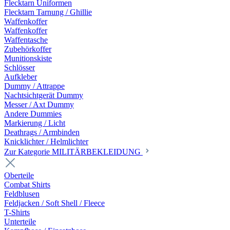
Flecktarn Uniformen
Flecktarn Tarnung / Ghillie
Waffenkoffer
Waffenkoffer
Waffentasche
Zubehörkoffer
Munitionskiste
Schlösser
Aufkleber
Dummy / Attrappe
Nachtsichtgerät Dummy
Messer / Axt Dummy
Andere Dummies
Markierung / Licht
Deathrags / Armbinden
Knicklichter / Helmlichter
Zur Kategorie MILITÄRBEKLEIDUNG
Oberteile
Combat Shirts
Feldblusen
Feldjacken / Soft Shell / Fleece
T-Shirts
Unterteile