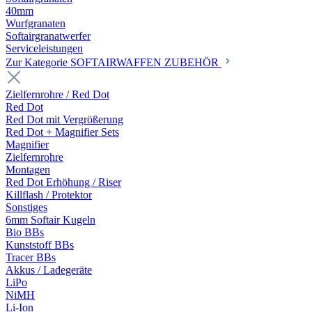
40mm
Wurfgranaten
Softairgranatwerfer
Serviceleistungen
Zur Kategorie SOFTAIRWAFFEN ZUBEHÖR
Zielfernrohre / Red Dot
Red Dot
Red Dot mit Vergrößerung
Red Dot + Magnifier Sets
Magnifier
Zielfernrohre
Montagen
Red Dot Erhöhung / Riser
Killflash / Protektor
Sonstiges
6mm Softair Kugeln
Bio BBs
Kunststoff BBs
Tracer BBs
Akkus / Ladegeräte
LiPo
NiMH
Li-Ion