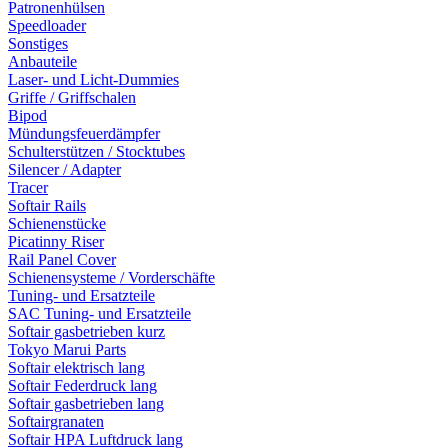
Patronenhülsen
Speedloader
Sonstiges
Anbauteile
Laser- und Licht-Dummies
Griffe / Griffschalen
Bipod
Mündungsfeuerdämpfer
Schulterstützen / Stocktubes
Silencer / Adapter
Tracer
Softair Rails
Schienenstücke
Picatinny Riser
Rail Panel Cover
Schienensysteme / Vorderschäfte
Tuning- und Ersatzteile
SAC Tuning- und Ersatzteile
Softair gasbetrieben kurz
Tokyo Marui Parts
Softair elektrisch lang
Softair Federdruck lang
Softair gasbetrieben lang
Softairgranaten
Softair HPA Luftdruck lang