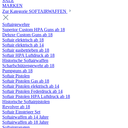
SALE
MARKEN
Zur Kategorie SOFTAIRWAFFEN
Softairgewehre
Superior Custom HPA Guns ab 18
Deluxe Custom Guns ab 18
Softair elektrisch ab 18
Softair elektrisch ab 14
Softair gasbetrieben ab 18
Softair HPA Luftdruck ab 18
Historische Softairwaffen
Scharfschützengewehr ab 18
Pumpguns ab 18
Softair Pistolen
Softair Pistolen Gas ab 18
Softair Pistolen elektrisch ab 14
Softair Pistolen Federdruck ab 14
Softair Pistolen HPA Luftdruck ab 18
Historische Softairpistolen
Revolver ab 18
Softair Einsteiger Set
Softairwaffen ab 14 Jahre
Softairwaffen ab 18 Jahre
Softairgranaten