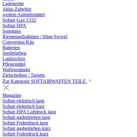
Ladegeräte
Akku Zubehör
weitere Antriebsmittel
Softair Gas/ CO2
Softair HPA
Sonstiges
Riemenaufnahmen / Sling Swivel
Conversion Kits
Batterien
Sprühfarben
Laufsocken
Pflegemittel
Waffenständer
Zielscheiben / Targets
Zur Kategorie SOFTAIRWAFFEN TEILE
Magazine
Softair elektrisch lang
Softair elektrisch kurz
Softair HPA Luftdruck lang
Softair gasbetrieben lang
Softair Federdruck lang
Softair gasbetrieben kurz
Softair Federdruck kurz