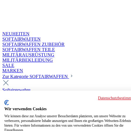
NEUHEITEN
SOFTAIRWAFFEN
SOFTAIRWAFFEN ZUBEHÖR
SOFTAIRWAFFEN TEILE
MILITÄRAUSRÜSTUNG
MILITÄRBEKLEIDUNG
SALE
MARKEN
Zur Kategorie SOFTAIRWAFFEN
Softairgewehre
Superior Custom HPA Guns ab 18
Datenschutzbestim
Deluxe Custom Guns ab 18
Softair elektrisch ab 18
Wir verwenden Cookies
Softair elektrisch ab 14
Softair gasbetrieben ab 18
Wir können diese zur Analyse unserer Besucherdaten platzieren, um unsere Webseite zu
verbessern, personalisierte Inhalte anzuzeigen und Ihnen ein großartiges Webseiten-Erlebnis
Softair HPA Luftdruck ab 18
bieten. Für weitere Informationen zu den von uns verwendeten Cookies öffnen Sie die
Historische Softairwaffen
Einstellungen.