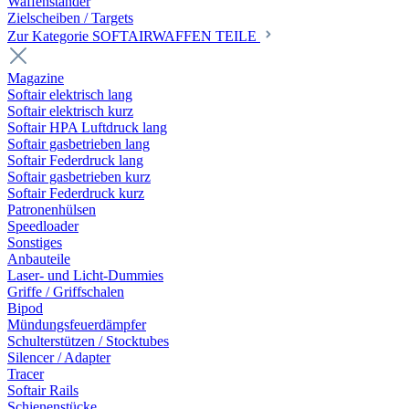
Waffenständer
Zielscheiben / Targets
Zur Kategorie SOFTAIRWAFFEN TEILE
Magazine
Softair elektrisch lang
Softair elektrisch kurz
Softair HPA Luftdruck lang
Softair gasbetrieben lang
Softair Federdruck lang
Softair gasbetrieben kurz
Softair Federdruck kurz
Patronenhülsen
Speedloader
Sonstiges
Anbauteile
Laser- und Licht-Dummies
Griffe / Griffschalen
Bipod
Mündungsfeuerdämpfer
Schulterstützen / Stocktubes
Silencer / Adapter
Tracer
Softair Rails
Schienenstücke