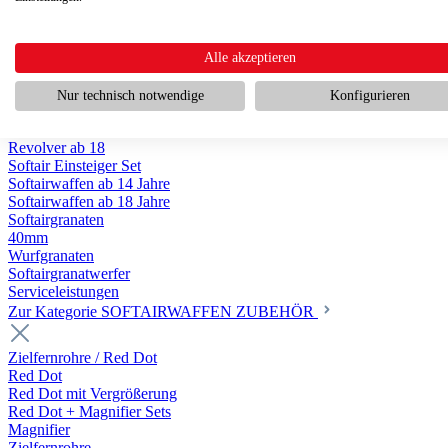
Scharfschützengewehr ab 18
Pumpguns ab 18
Softair Pistolen
Softair Pistolen Gas ab 18
Alle akzeptieren
Softair Pistolen elektrisch ab 14
Softair Pistolen Federdruck ab 14
Nur technisch notwendige
Konfigurieren
Softair Pistolen HPA Luftdruck ab 18
Historische Softairpistolen
Revolver ab 18
Softair Einsteiger Set
Softairwaffen ab 14 Jahre
Softairwaffen ab 18 Jahre
Softairgranaten
40mm
Wurfgranaten
Softairgranatwerfer
Serviceleistungen
Zur Kategorie SOFTAIRWAFFEN ZUBEHÖR
Zielfernrohre / Red Dot
Red Dot
Red Dot mit Vergrößerung
Red Dot + Magnifier Sets
Magnifier
Zielfernrohre