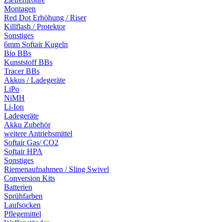
Montagen
Red Dot Erhöhung / Riser
Killflash / Protektor
Sonstiges
6mm Softair Kugeln
Bio BBs
Kunststoff BBs
Tracer BBs
Akkus / Ladegeräte
LiPo
NiMH
Li-Ion
Ladegeräte
Akku Zubehör
weitere Antriebsmittel
Softair Gas/ CO2
Softair HPA
Sonstiges
Riemenaufnahmen / Sling Swivel
Conversion Kits
Batterien
Sprühfarben
Laufsocken
Pflegemittel