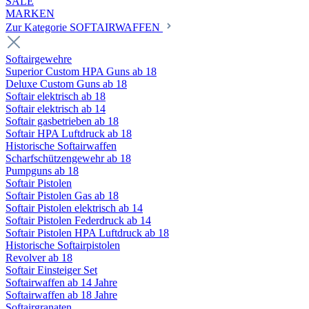
SALE
MARKEN
Zur Kategorie SOFTAIRWAFFEN
Softairgewehre
Superior Custom HPA Guns ab 18
Deluxe Custom Guns ab 18
Softair elektrisch ab 18
Softair elektrisch ab 14
Softair gasbetrieben ab 18
Softair HPA Luftdruck ab 18
Historische Softairwaffen
Scharfschützengewehr ab 18
Pumpguns ab 18
Softair Pistolen
Softair Pistolen Gas ab 18
Softair Pistolen elektrisch ab 14
Softair Pistolen Federdruck ab 14
Softair Pistolen HPA Luftdruck ab 18
Historische Softairpistolen
Revolver ab 18
Softair Einsteiger Set
Softairwaffen ab 14 Jahre
Softairwaffen ab 18 Jahre
Softairgranaten