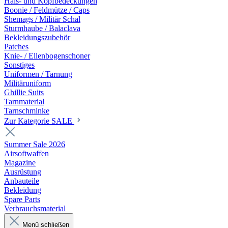
Hals- und Kopfbedeckungen
Boonie / Feldmütze / Caps
Shemags / Militär Schal
Sturmhaube / Balaclava
Bekleidungszubehör
Patches
Knie- / Ellenbogenschoner
Sonstiges
Uniformen / Tarnung
Militäruniform
Ghillie Suits
Tarnmaterial
Tarnschminke
Zur Kategorie SALE
Summer Sale 2026
Airsoftwaffen
Magazine
Ausrüstung
Anbauteile
Bekleidung
Spare Parts
Verbrauchsmaterial
Menü schließen