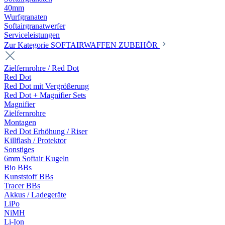
40mm
Wurfgranaten
Softairgranatwerfer
Serviceleistungen
Zur Kategorie SOFTAIRWAFFEN ZUBEHÖR
Zielfernrohre / Red Dot
Red Dot
Red Dot mit Vergrößerung
Red Dot + Magnifier Sets
Magnifier
Zielfernrohre
Montagen
Red Dot Erhöhung / Riser
Killflash / Protektor
Sonstiges
6mm Softair Kugeln
Bio BBs
Kunststoff BBs
Tracer BBs
Akkus / Ladegeräte
LiPo
NiMH
Li-Ion