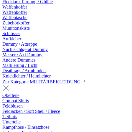
Flecktarn Tarnung / Ghillie
Waffenkoffer
Waffenkoffer
Waffentasche
Zubehörkoffer
Munitionskiste
Schlösser
Aufkleber
Dummy / Attrappe
Nachtsichtgerät Dummy
Messer / Axt Dummy
Andere Dummies
Markierung / Licht
Deathrags / Armbinden
Knicklichter / Helmlichter
Zur Kategorie MILITÄRBEKLEIDUNG
Oberteile
Combat Shirts
Feldblusen
Feldjacken / Soft Shell / Fleece
T-Shirts
Unterteile
Kampfhose / Einsatzhose