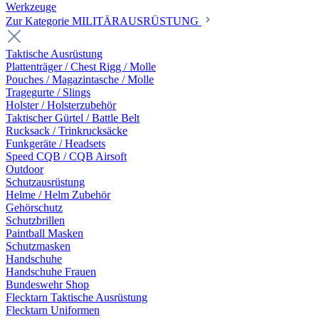
Werkzeuge
Zur Kategorie MILITÄRAUSRÜSTUNG
Taktische Ausrüstung
Plattenträger / Chest Rigg / Molle
Pouches / Magazintasche / Molle
Tragegurte / Slings
Holster / Holsterzubehör
Taktischer Gürtel / Battle Belt
Rucksack / Trinkrucksäcke
Funkgeräte / Headsets
Speed CQB / CQB Airsoft
Outdoor
Schutzausrüstung
Helme / Helm Zubehör
Gehörschutz
Schutzbrillen
Paintball Masken
Schutzmasken
Handschuhe
Handschuhe Frauen
Bundeswehr Shop
Flecktarn Taktische Ausrüstung
Flecktarn Uniformen