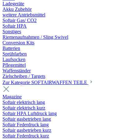
Ladegeräte
Akku Zubehör
weitere Antriebsmittel
Softair Gas/ CO2
Softair HPA
Sonstiges
Riemenaufnahmen / Sling Swivel
Conversion Kits
Batterien
Sprühfarben
Laufsocken
Pflegemittel
Waffenständer
Zielscheiben / Targets
Zur Kategorie SOFTAIRWAFFEN TEILE
Magazine
Softair elektrisch lang
Softair elektrisch kurz
Softair HPA Luftdruck lang
Softair gasbetrieben lang
Softair Federdruck lang
Softair gasbetrieben kurz
Softair Federdruck kurz