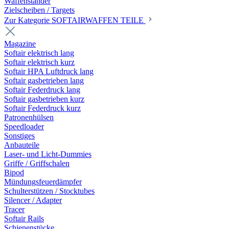
Waffenständer
Zielscheiben / Targets
Zur Kategorie SOFTAIRWAFFEN TEILE
Magazine
Softair elektrisch lang
Softair elektrisch kurz
Softair HPA Luftdruck lang
Softair gasbetrieben lang
Softair Federdruck lang
Softair gasbetrieben kurz
Softair Federdruck kurz
Patronenhülsen
Speedloader
Sonstiges
Anbauteile
Laser- und Licht-Dummies
Griffe / Griffschalen
Bipod
Mündungsfeuerdämpfer
Schulterstützen / Stocktubes
Silencer / Adapter
Tracer
Softair Rails
Schienenstücke