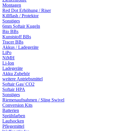
Montagen
Red Dot Erhöhung / Riser
Killflash / Protektor
Sonstiges
6mm Softair Kugeln
Bio BBs
Kunststoff BBs
Tracer BBs
Akkus / Ladegeräte
LiPo
NiMH
Li-Ion
Ladegeräte
Akku Zubehör
weitere Antriebsmittel
Softair Gas/ CO2
Softair HPA
Sonstiges
Riemenaufnahmen / Sling Swivel
Conversion Kits
Batterien
Sprühfarben
Laufsocken
Pflegemittel