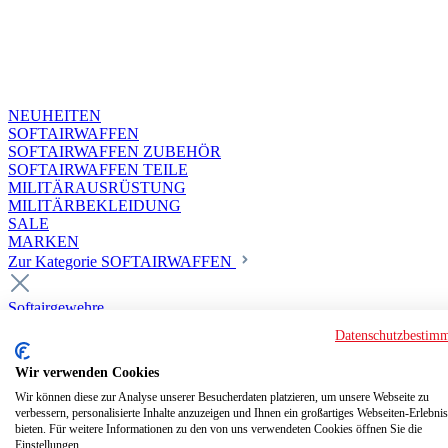
NEUHEITEN
SOFTAIRWAFFEN
SOFTAIRWAFFEN ZUBEHÖR
SOFTAIRWAFFEN TEILE
MILITÄRAUSRÜSTUNG
MILITÄRBEKLEIDUNG
SALE
MARKEN
Zur Kategorie SOFTAIRWAFFEN
Softairgewehre
Superior Custom HPA Guns ab 18
Datenschutzbestim
Deluxe Custom Guns ab 18
Softair elektrisch ab 18
Wir verwenden Cookies
Softair elektrisch ab 14
Softair gasbetrieben ab 18
Wir können diese zur Analyse unserer Besucherdaten platzieren, um unsere Webseite zu
verbessern, personalisierte Inhalte anzuzeigen und Ihnen ein großartiges Webseiten-Erlebnis
Softair HPA Luftdruck ab 18
bieten. Für weitere Informationen zu den von uns verwendeten Cookies öffnen Sie die
Historische Softairwaffen
Einstellungen.