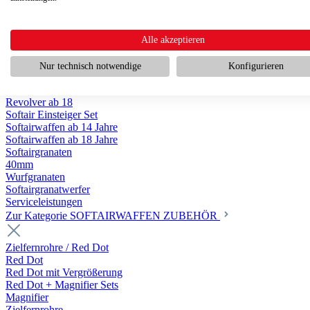
Scharfschützengewehr ab 18
Pumpguns ab 18
Softair Pistolen
Softair Pistolen Gas ab 18
Alle akzeptieren
Softair Pistolen elektrisch ab 14
Softair Pistolen Federdruck ab 14
Nur technisch notwendige
Konfigurieren
Softair Pistolen HPA Luftdruck ab 18
Historische Softairpistolen
Revolver ab 18
Softair Einsteiger Set
Softairwaffen ab 14 Jahre
Softairwaffen ab 18 Jahre
Softairgranaten
40mm
Wurfgranaten
Softairgranatwerfer
Serviceleistungen
Zur Kategorie SOFTAIRWAFFEN ZUBEHÖR
Zielfernrohre / Red Dot
Red Dot
Red Dot mit Vergrößerung
Red Dot + Magnifier Sets
Magnifier
Zielfernrohre