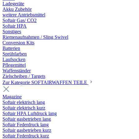
Ladegeräte
Akku Zubehör
weitere Antriebsmittel
Softair Gas/ CO2
Softair HPA
Sonstiges
Riemenaufnahmen / Sling Swivel
Conversion Kits
Batterien
Sprühfarben
Laufsocken
Pflegemittel
Waffenständer
Zielscheiben / Targets
Zur Kategorie SOFTAIRWAFFEN TEILE
Magazine
Softair elektrisch lang
Softair elektrisch kurz
Softair HPA Luftdruck lang
Softair gasbetrieben lang
Softair Federdruck lang
Softair gasbetrieben kurz
Softair Federdruck kurz