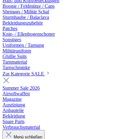
Hals- und Kopfbedeckungen
Boonie / Feldmütze / Caps
Shemags / Militär Schal
Sturmhaube / Balaclava
Bekleidungszubehör
Patches
Knie- / Ellenbogenschoner
Sonstiges
Uniformen / Tarnung
Militäruniform
Ghillie Suits
Tarnmaterial
Tarnschminke
Zur Kategorie SALE
Summer Sale 2026
Airsoftwaffen
Magazine
Ausrüstung
Anbauteile
Bekleidung
Spare Parts
Verbrauchsmaterial
Menü schließen