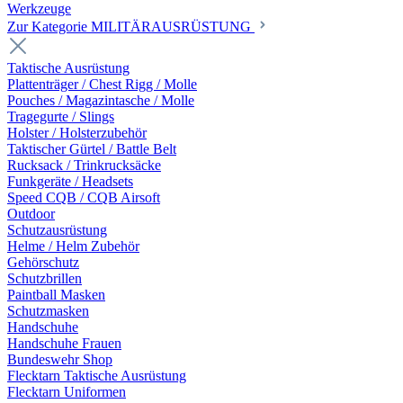
Werkzeuge
Zur Kategorie MILITÄRAUSRÜSTUNG
Taktische Ausrüstung
Plattenträger / Chest Rigg / Molle
Pouches / Magazintasche / Molle
Tragegurte / Slings
Holster / Holsterzubehör
Taktischer Gürtel / Battle Belt
Rucksack / Trinkrucksäcke
Funkgeräte / Headsets
Speed CQB / CQB Airsoft
Outdoor
Schutzausrüstung
Helme / Helm Zubehör
Gehörschutz
Schutzbrillen
Paintball Masken
Schutzmasken
Handschuhe
Handschuhe Frauen
Bundeswehr Shop
Flecktarn Taktische Ausrüstung
Flecktarn Uniformen