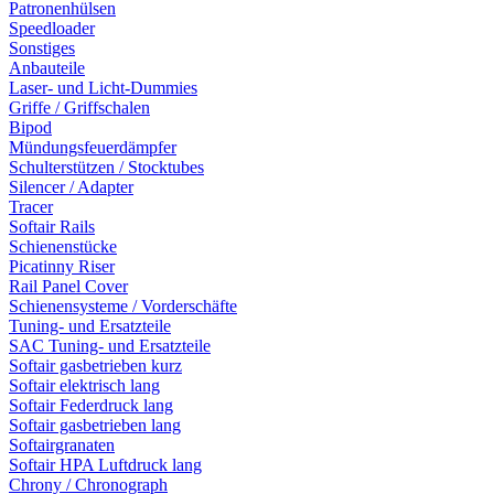
Patronenhülsen
Speedloader
Sonstiges
Anbauteile
Laser- und Licht-Dummies
Griffe / Griffschalen
Bipod
Mündungsfeuerdämpfer
Schulterstützen / Stocktubes
Silencer / Adapter
Tracer
Softair Rails
Schienenstücke
Picatinny Riser
Rail Panel Cover
Schienensysteme / Vorderschäfte
Tuning- und Ersatzteile
SAC Tuning- und Ersatzteile
Softair gasbetrieben kurz
Softair elektrisch lang
Softair Federdruck lang
Softair gasbetrieben lang
Softairgranaten
Softair HPA Luftdruck lang
Chrony / Chronograph