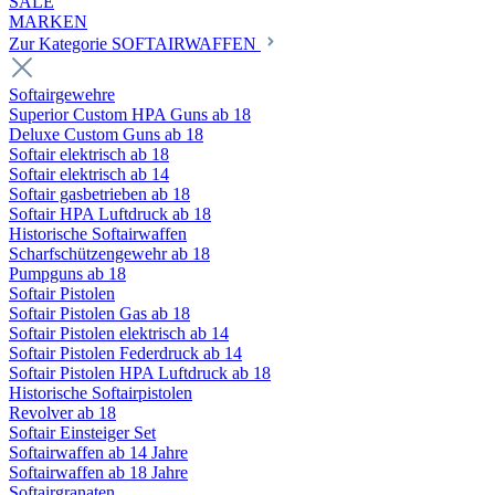
SALE
MARKEN
Zur Kategorie SOFTAIRWAFFEN
Softairgewehre
Superior Custom HPA Guns ab 18
Deluxe Custom Guns ab 18
Softair elektrisch ab 18
Softair elektrisch ab 14
Softair gasbetrieben ab 18
Softair HPA Luftdruck ab 18
Historische Softairwaffen
Scharfschützengewehr ab 18
Pumpguns ab 18
Softair Pistolen
Softair Pistolen Gas ab 18
Softair Pistolen elektrisch ab 14
Softair Pistolen Federdruck ab 14
Softair Pistolen HPA Luftdruck ab 18
Historische Softairpistolen
Revolver ab 18
Softair Einsteiger Set
Softairwaffen ab 14 Jahre
Softairwaffen ab 18 Jahre
Softairgranaten