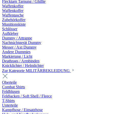
Flecktarn Tarnung / Ghillie
Waffenkoffer
Waffenkoffer
Waffentasche
Zubehörkoffer
Munitionskiste
Schlösser
Aufkleber
Dummy / Attrappe
Nachtsichtgerät Dummy
Messer / Axt Dummy
Andere Dummies
Markierung / Licht
Deathrags / Armbinden
Knicklichter / Helmlichter
Zur Kategorie MILITÄRBEKLEIDUNG
Oberteile
Combat Shirts
Feldblusen
Feldjacken / Soft Shell / Fleece
T-Shirts
Unterteile
Kampfhose / Einsatzhose