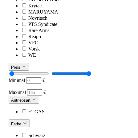
Krytac
MARUYAMA
Novritsch
PTS Syndicate
Rare Arms
Reapo
VFC
Vorsk
WE
Preis
Minimal
€
–
Maximal
€
Antriebsart
GAS
Farbe
Schwarz