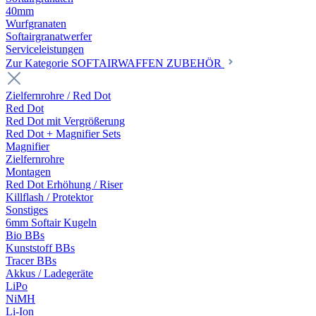
40mm
Wurfgranaten
Softairgranatwerfer
Serviceleistungen
Zur Kategorie SOFTAIRWAFFEN ZUBEHÖR
Zielfernrohre / Red Dot
Red Dot
Red Dot mit Vergrößerung
Red Dot + Magnifier Sets
Magnifier
Zielfernrohre
Montagen
Red Dot Erhöhung / Riser
Killflash / Protektor
Sonstiges
6mm Softair Kugeln
Bio BBs
Kunststoff BBs
Tracer BBs
Akkus / Ladegeräte
LiPo
NiMH
Li-Ion