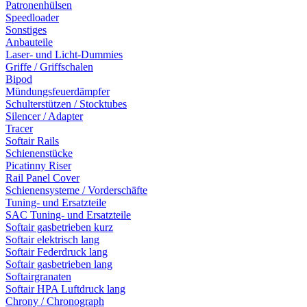
Patronenhülsen
Speedloader
Sonstiges
Anbauteile
Laser- und Licht-Dummies
Griffe / Griffschalen
Bipod
Mündungsfeuerdämpfer
Schulterstützen / Stocktubes
Silencer / Adapter
Tracer
Softair Rails
Schienenstücke
Picatinny Riser
Rail Panel Cover
Schienensysteme / Vorderschäfte
Tuning- und Ersatzteile
SAC Tuning- und Ersatzteile
Softair gasbetrieben kurz
Softair elektrisch lang
Softair Federdruck lang
Softair gasbetrieben lang
Softairgranaten
Softair HPA Luftdruck lang
Chrony / Chronograph