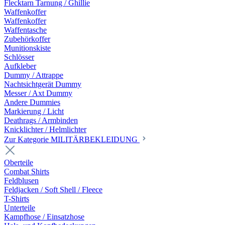
Flecktarn Tarnung / Ghillie
Waffenkoffer
Waffenkoffer
Waffentasche
Zubehörkoffer
Munitionskiste
Schlösser
Aufkleber
Dummy / Attrappe
Nachtsichtgerät Dummy
Messer / Axt Dummy
Andere Dummies
Markierung / Licht
Deathrags / Armbinden
Knicklichter / Helmlichter
Zur Kategorie MILITÄRBEKLEIDUNG
Oberteile
Combat Shirts
Feldblusen
Feldjacken / Soft Shell / Fleece
T-Shirts
Unterteile
Kampfhose / Einsatzhose