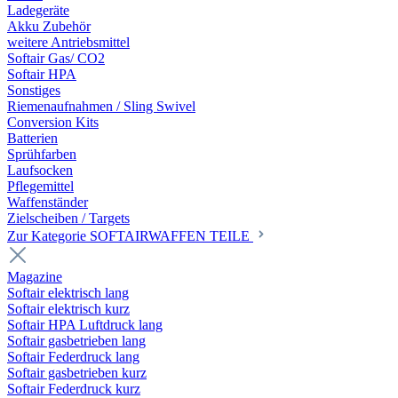
Ladegeräte
Akku Zubehör
weitere Antriebsmittel
Softair Gas/ CO2
Softair HPA
Sonstiges
Riemenaufnahmen / Sling Swivel
Conversion Kits
Batterien
Sprühfarben
Laufsocken
Pflegemittel
Waffenständer
Zielscheiben / Targets
Zur Kategorie SOFTAIRWAFFEN TEILE
Magazine
Softair elektrisch lang
Softair elektrisch kurz
Softair HPA Luftdruck lang
Softair gasbetrieben lang
Softair Federdruck lang
Softair gasbetrieben kurz
Softair Federdruck kurz