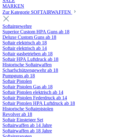
SALE
MARKEN
Zur Kategorie SOFTAIRWAFFEN
Softairgewehre
Superior Custom HPA Guns ab 18
Deluxe Custom Guns ab 18
Softair elektrisch ab 18
Softair elektrisch ab 14
Softair gasbetrieben ab 18
Softair HPA Luftdruck ab 18
Historische Softairwaffen
Scharfschützengewehr ab 18
Pumpguns ab 18
Softair Pistolen
Softair Pistolen Gas ab 18
Softair Pistolen elektrisch ab 14
Softair Pistolen Federdruck ab 14
Softair Pistolen HPA Luftdruck ab 18
Historische Softairpistolen
Revolver ab 18
Softair Einsteiger Set
Softairwaffen ab 14 Jahre
Softairwaffen ab 18 Jahre
Softairgranaten