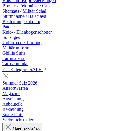
Hals- und Kopfbedeckungen
Boonie / Feldmütze / Caps
Shemags / Militär Schal
Sturmhaube / Balaclava
Bekleidungszubehör
Patches
Knie- / Ellenbogenschoner
Sonstiges
Uniformen / Tarnung
Militäruniform
Ghillie Suits
Tarnmaterial
Tarnschminke
Zur Kategorie SALE
Summer Sale 2026
Airsoftwaffen
Magazine
Ausrüstung
Anbauteile
Bekleidung
Spare Parts
Verbrauchsmaterial
Menü schließen