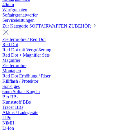
40mm
Wurfgranaten
Softairgranatwerfer
Serviceleistungen
Zur Kategorie SOFTAIRWAFFEN ZUBEHÖR
Zielfernrohre / Red Dot
Red Dot
Red Dot mit Vergrößerung
Red Dot + Magnifier Sets
Magnifier
Zielfernrohre
Montagen
Red Dot Erhöhung / Riser
Killflash / Protektor
Sonstiges
6mm Softair Kugeln
Bio BBs
Kunststoff BBs
Tracer BBs
Akkus / Ladegeräte
LiPo
NiMH
Li-Ion