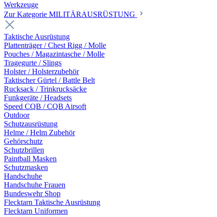
Werkzeuge
Zur Kategorie MILITÄRAUSRÜSTUNG
Taktische Ausrüstung
Plattenträger / Chest Rigg / Molle
Pouches / Magazintasche / Molle
Tragegurte / Slings
Holster / Holsterzubehör
Taktischer Gürtel / Battle Belt
Rucksack / Trinkrucksäcke
Funkgeräte / Headsets
Speed CQB / CQB Airsoft
Outdoor
Schutzausrüstung
Helme / Helm Zubehör
Gehörschutz
Schutzbrillen
Paintball Masken
Schutzmasken
Handschuhe
Handschuhe Frauen
Bundeswehr Shop
Flecktarn Taktische Ausrüstung
Flecktarn Uniformen