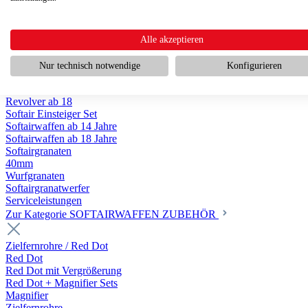
Scharfschützengewehr ab 18
Pumpguns ab 18
Softair Pistolen
Softair Pistolen Gas ab 18
Alle akzeptieren
Softair Pistolen elektrisch ab 14
Softair Pistolen Federdruck ab 14
Nur technisch notwendige
Konfigurieren
Softair Pistolen HPA Luftdruck ab 18
Historische Softairpistolen
Revolver ab 18
Softair Einsteiger Set
Softairwaffen ab 14 Jahre
Softairwaffen ab 18 Jahre
Softairgranaten
40mm
Wurfgranaten
Softairgranatwerfer
Serviceleistungen
Zur Kategorie SOFTAIRWAFFEN ZUBEHÖR
Zielfernrohre / Red Dot
Red Dot
Red Dot mit Vergrößerung
Red Dot + Magnifier Sets
Magnifier
Zielfernrohre