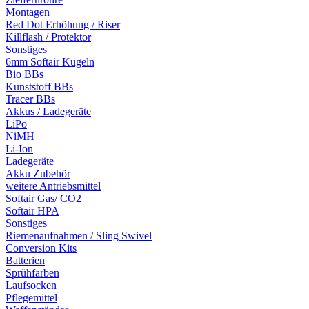
Montagen
Red Dot Erhöhung / Riser
Killflash / Protektor
Sonstiges
6mm Softair Kugeln
Bio BBs
Kunststoff BBs
Tracer BBs
Akkus / Ladegeräte
LiPo
NiMH
Li-Ion
Ladegeräte
Akku Zubehör
weitere Antriebsmittel
Softair Gas/ CO2
Softair HPA
Sonstiges
Riemenaufnahmen / Sling Swivel
Conversion Kits
Batterien
Sprühfarben
Laufsocken
Pflegemittel