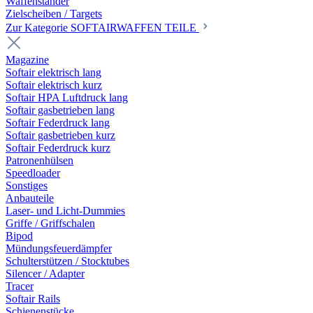
Waffenständer
Zielscheiben / Targets
Zur Kategorie SOFTAIRWAFFEN TEILE
Magazine
Softair elektrisch lang
Softair elektrisch kurz
Softair HPA Luftdruck lang
Softair gasbetrieben lang
Softair Federdruck lang
Softair gasbetrieben kurz
Softair Federdruck kurz
Patronenhülsen
Speedloader
Sonstiges
Anbauteile
Laser- und Licht-Dummies
Griffe / Griffschalen
Bipod
Mündungsfeuerdämpfer
Schulterstützen / Stocktubes
Silencer / Adapter
Tracer
Softair Rails
Schienenstücke