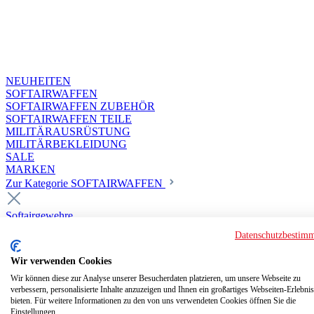
NEUHEITEN
SOFTAIRWAFFEN
SOFTAIRWAFFEN ZUBEHÖR
SOFTAIRWAFFEN TEILE
MILITÄRAUSRÜSTUNG
MILITÄRBEKLEIDUNG
SALE
MARKEN
Zur Kategorie SOFTAIRWAFFEN
Softairgewehre
Superior Custom HPA Guns ab 18
Datenschutzbestim
Deluxe Custom Guns ab 18
Softair elektrisch ab 18
Wir verwenden Cookies
Softair elektrisch ab 14
Softair gasbetrieben ab 18
Wir können diese zur Analyse unserer Besucherdaten platzieren, um unsere Webseite zu
verbessern, personalisierte Inhalte anzuzeigen und Ihnen ein großartiges Webseiten-Erlebnis
Softair HPA Luftdruck ab 18
bieten. Für weitere Informationen zu den von uns verwendeten Cookies öffnen Sie die
Historische Softairwaffen
Einstellungen.