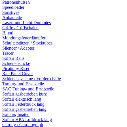
Patronenhülsen
Speedloader
Sonstiges
Anbauteile
Laser- und Licht-Dummies
Griffe / Griffschalen
Bipod
Mündungsfeuerdämpfer
Schulterstützen / Stocktubes
Silencer / Adapter
Tracer
Softair Rails
Schienenstücke
Picatinny Riser
Rail Panel Cover
Schienensysteme / Vorderschäfte
Tuning- und Ersatzteile
SAC Tuning- und Ersatzteile
Softair gasbetrieben kurz
Softair elektrisch lang
Softair Federdruck lang
Softair gasbetrieben lang
Softairgranaten
Softair HPA Luftdruck lang
Chrony / Chronograph