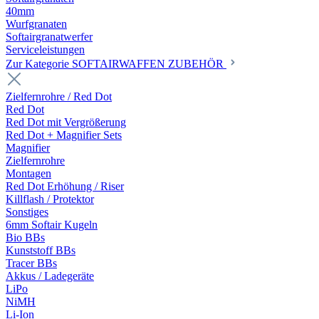
40mm
Wurfgranaten
Softairgranatwerfer
Serviceleistungen
Zur Kategorie SOFTAIRWAFFEN ZUBEHÖR
Zielfernrohre / Red Dot
Red Dot
Red Dot mit Vergrößerung
Red Dot + Magnifier Sets
Magnifier
Zielfernrohre
Montagen
Red Dot Erhöhung / Riser
Killflash / Protektor
Sonstiges
6mm Softair Kugeln
Bio BBs
Kunststoff BBs
Tracer BBs
Akkus / Ladegeräte
LiPo
NiMH
Li-Ion