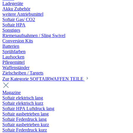
Ladegeräte
Akku Zubehör
weitere Antriebsmittel
Softair Gas/ CO2
Softair HPA
Sonstiges
Riemenaufnahmen / Sling Swivel
Conversion Kits
Batterien
Sprühfarben
Laufsocken
Pflegemittel
Waffenständer
Zielscheiben / Targets
Zur Kategorie SOFTAIRWAFFEN TEILE
Magazine
Softair elektrisch lang
Softair elektrisch kurz
Softair HPA Luftdruck lang
Softair gasbetrieben lang
Softair Federdruck lang
Softair gasbetrieben kurz
Softair Federdruck kurz