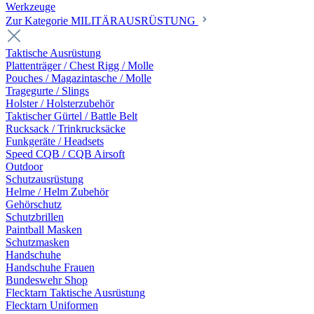
Werkzeuge
Zur Kategorie MILITÄRAUSRÜSTUNG
Taktische Ausrüstung
Plattenträger / Chest Rigg / Molle
Pouches / Magazintasche / Molle
Tragegurte / Slings
Holster / Holsterzubehör
Taktischer Gürtel / Battle Belt
Rucksack / Trinkrucksäcke
Funkgeräte / Headsets
Speed CQB / CQB Airsoft
Outdoor
Schutzausrüstung
Helme / Helm Zubehör
Gehörschutz
Schutzbrillen
Paintball Masken
Schutzmasken
Handschuhe
Handschuhe Frauen
Bundeswehr Shop
Flecktarn Taktische Ausrüstung
Flecktarn Uniformen