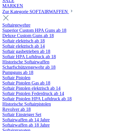
SALE
MARKEN
Zur Kategorie SOFTAIRWAFFEN
Softairgewehre
Superior Custom HPA Guns ab 18
Deluxe Custom Guns ab 18
Softair elektrisch ab 18
Softair elektrisch ab 14
Softair gasbetrieben ab 18
Softair HPA Luftdruck ab 18
Historische Softairwaffen
Scharfschützengewehr ab 18
Pumpguns ab 18
Softair Pistolen
Softair Pistolen Gas ab 18
Softair Pistolen elektrisch ab 14
Softair Pistolen Federdruck ab 14
Softair Pistolen HPA Luftdruck ab 18
Historische Softairpistolen
Revolver ab 18
Softair Einsteiger Set
Softairwaffen ab 14 Jahre
Softairwaffen ab 18 Jahre
Softairgranaten