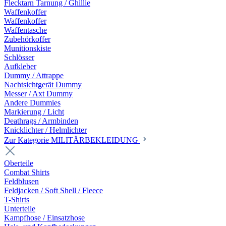
Flecktarn Tarnung / Ghillie
Waffenkoffer
Waffenkoffer
Waffentasche
Zubehörkoffer
Munitionskiste
Schlösser
Aufkleber
Dummy / Attrappe
Nachtsichtgerät Dummy
Messer / Axt Dummy
Andere Dummies
Markierung / Licht
Deathrags / Armbinden
Knicklichter / Helmlichter
Zur Kategorie MILITÄRBEKLEIDUNG
Oberteile
Combat Shirts
Feldblusen
Feldjacken / Soft Shell / Fleece
T-Shirts
Unterteile
Kampfhose / Einsatzhose