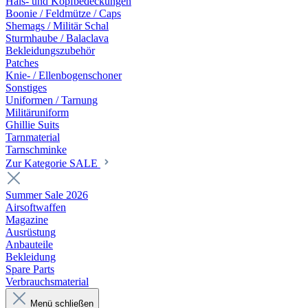
Hals- und Kopfbedeckungen
Boonie / Feldmütze / Caps
Shemags / Militär Schal
Sturmhaube / Balaclava
Bekleidungszubehör
Patches
Knie- / Ellenbogenschoner
Sonstiges
Uniformen / Tarnung
Militäruniform
Ghillie Suits
Tarnmaterial
Tarnschminke
Zur Kategorie SALE
Summer Sale 2026
Airsoftwaffen
Magazine
Ausrüstung
Anbauteile
Bekleidung
Spare Parts
Verbrauchsmaterial
Menü schließen