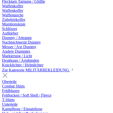
Flecktarn Tarnung / Ghillie
Waffenkoffer
Waffenkoffer
Waffentasche
Zubehörkoffer
Munitionskiste
Schlösser
Aufkleber
Dummy / Attrappe
Nachtsichtgerät Dummy
Messer / Axt Dummy
Andere Dummies
Markierung / Licht
Deathrags / Armbinden
Knicklichter / Helmlichter
Zur Kategorie MILITÄRBEKLEIDUNG
Oberteile
Combat Shirts
Feldblusen
Feldjacken / Soft Shell / Fleece
T-Shirts
Unterteile
Kampfhose / Einsatzhose