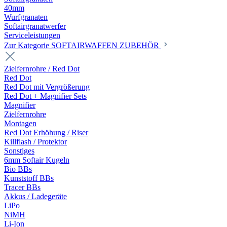
40mm
Wurfgranaten
Softairgranatwerfer
Serviceleistungen
Zur Kategorie SOFTAIRWAFFEN ZUBEHÖR
Zielfernrohre / Red Dot
Red Dot
Red Dot mit Vergrößerung
Red Dot + Magnifier Sets
Magnifier
Zielfernrohre
Montagen
Red Dot Erhöhung / Riser
Killflash / Protektor
Sonstiges
6mm Softair Kugeln
Bio BBs
Kunststoff BBs
Tracer BBs
Akkus / Ladegeräte
LiPo
NiMH
Li-Ion