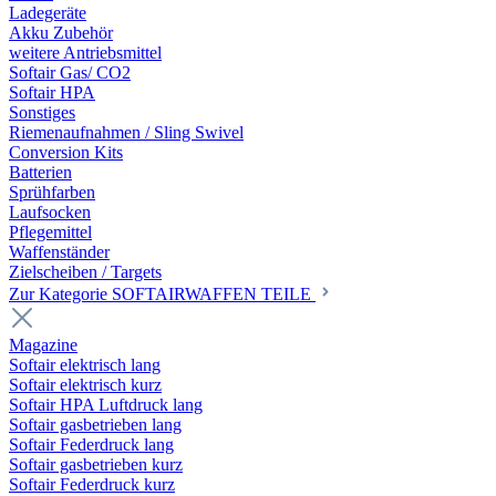
Ladegeräte
Akku Zubehör
weitere Antriebsmittel
Softair Gas/ CO2
Softair HPA
Sonstiges
Riemenaufnahmen / Sling Swivel
Conversion Kits
Batterien
Sprühfarben
Laufsocken
Pflegemittel
Waffenständer
Zielscheiben / Targets
Zur Kategorie SOFTAIRWAFFEN TEILE
Magazine
Softair elektrisch lang
Softair elektrisch kurz
Softair HPA Luftdruck lang
Softair gasbetrieben lang
Softair Federdruck lang
Softair gasbetrieben kurz
Softair Federdruck kurz