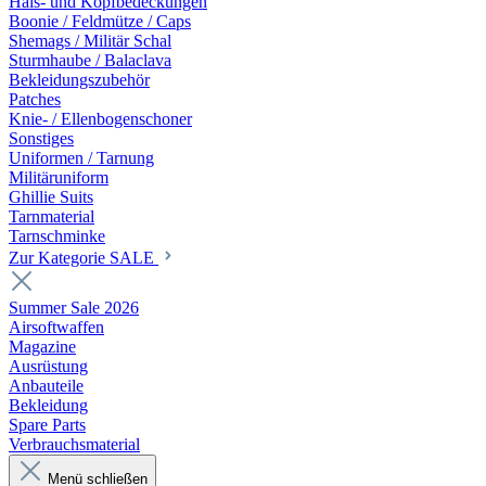
Hals- und Kopfbedeckungen
Boonie / Feldmütze / Caps
Shemags / Militär Schal
Sturmhaube / Balaclava
Bekleidungszubehör
Patches
Knie- / Ellenbogenschoner
Sonstiges
Uniformen / Tarnung
Militäruniform
Ghillie Suits
Tarnmaterial
Tarnschminke
Zur Kategorie SALE
Summer Sale 2026
Airsoftwaffen
Magazine
Ausrüstung
Anbauteile
Bekleidung
Spare Parts
Verbrauchsmaterial
Menü schließen