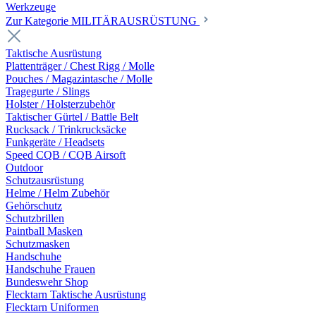
Werkzeuge
Zur Kategorie MILITÄRAUSRÜSTUNG
Taktische Ausrüstung
Plattenträger / Chest Rigg / Molle
Pouches / Magazintasche / Molle
Tragegurte / Slings
Holster / Holsterzubehör
Taktischer Gürtel / Battle Belt
Rucksack / Trinkrucksäcke
Funkgeräte / Headsets
Speed CQB / CQB Airsoft
Outdoor
Schutzausrüstung
Helme / Helm Zubehör
Gehörschutz
Schutzbrillen
Paintball Masken
Schutzmasken
Handschuhe
Handschuhe Frauen
Bundeswehr Shop
Flecktarn Taktische Ausrüstung
Flecktarn Uniformen