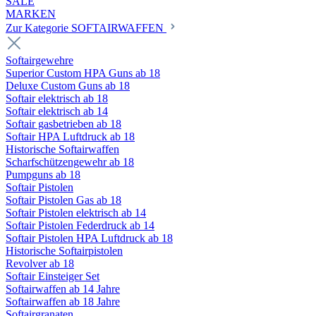
SALE
MARKEN
Zur Kategorie SOFTAIRWAFFEN
Softairgewehre
Superior Custom HPA Guns ab 18
Deluxe Custom Guns ab 18
Softair elektrisch ab 18
Softair elektrisch ab 14
Softair gasbetrieben ab 18
Softair HPA Luftdruck ab 18
Historische Softairwaffen
Scharfschützengewehr ab 18
Pumpguns ab 18
Softair Pistolen
Softair Pistolen Gas ab 18
Softair Pistolen elektrisch ab 14
Softair Pistolen Federdruck ab 14
Softair Pistolen HPA Luftdruck ab 18
Historische Softairpistolen
Revolver ab 18
Softair Einsteiger Set
Softairwaffen ab 14 Jahre
Softairwaffen ab 18 Jahre
Softairgranaten