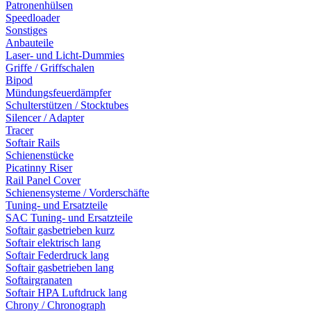
Patronenhülsen
Speedloader
Sonstiges
Anbauteile
Laser- und Licht-Dummies
Griffe / Griffschalen
Bipod
Mündungsfeuerdämpfer
Schulterstützen / Stocktubes
Silencer / Adapter
Tracer
Softair Rails
Schienenstücke
Picatinny Riser
Rail Panel Cover
Schienensysteme / Vorderschäfte
Tuning- und Ersatzteile
SAC Tuning- und Ersatzteile
Softair gasbetrieben kurz
Softair elektrisch lang
Softair Federdruck lang
Softair gasbetrieben lang
Softairgranaten
Softair HPA Luftdruck lang
Chrony / Chronograph