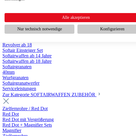
Scharfschützengewehr ab 18
Pumpguns ab 18
Softair Pistolen
Softair Pistolen Gas ab 18
Alle akzeptieren
Softair Pistolen elektrisch ab 14
Softair Pistolen Federdruck ab 14
Nur technisch notwendige
Konfigurieren
Softair Pistolen HPA Luftdruck ab 18
Historische Softairpistolen
Revolver ab 18
Softair Einsteiger Set
Softairwaffen ab 14 Jahre
Softairwaffen ab 18 Jahre
Softairgranaten
40mm
Wurfgranaten
Softairgranatwerfer
Serviceleistungen
Zur Kategorie SOFTAIRWAFFEN ZUBEHÖR
Zielfernrohre / Red Dot
Red Dot
Red Dot mit Vergrößerung
Red Dot + Magnifier Sets
Magnifier
Zielfernrohre