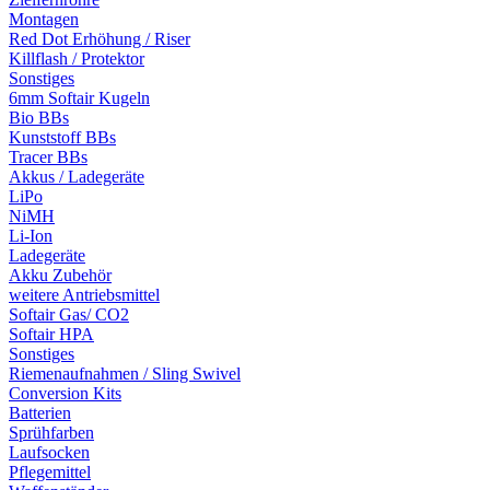
Montagen
Red Dot Erhöhung / Riser
Killflash / Protektor
Sonstiges
6mm Softair Kugeln
Bio BBs
Kunststoff BBs
Tracer BBs
Akkus / Ladegeräte
LiPo
NiMH
Li-Ion
Ladegeräte
Akku Zubehör
weitere Antriebsmittel
Softair Gas/ CO2
Softair HPA
Sonstiges
Riemenaufnahmen / Sling Swivel
Conversion Kits
Batterien
Sprühfarben
Laufsocken
Pflegemittel