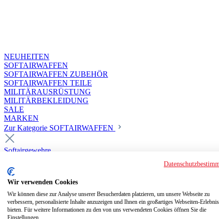
NEUHEITEN
SOFTAIRWAFFEN
SOFTAIRWAFFEN ZUBEHÖR
SOFTAIRWAFFEN TEILE
MILITÄRAUSRÜSTUNG
MILITÄRBEKLEIDUNG
SALE
MARKEN
Zur Kategorie SOFTAIRWAFFEN
Softairgewehre
Superior Custom HPA Guns ab 18
Datenschutzbestim
Deluxe Custom Guns ab 18
Softair elektrisch ab 18
Wir verwenden Cookies
Softair elektrisch ab 14
Softair gasbetrieben ab 18
Wir können diese zur Analyse unserer Besucherdaten platzieren, um unsere Webseite zu
verbessern, personalisierte Inhalte anzuzeigen und Ihnen ein großartiges Webseiten-Erlebnis
Softair HPA Luftdruck ab 18
bieten. Für weitere Informationen zu den von uns verwendeten Cookies öffnen Sie die
Historische Softairwaffen
Einstellungen.