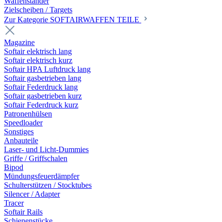
Waffenständer
Zielscheiben / Targets
Zur Kategorie SOFTAIRWAFFEN TEILE
Magazine
Softair elektrisch lang
Softair elektrisch kurz
Softair HPA Luftdruck lang
Softair gasbetrieben lang
Softair Federdruck lang
Softair gasbetrieben kurz
Softair Federdruck kurz
Patronenhülsen
Speedloader
Sonstiges
Anbauteile
Laser- und Licht-Dummies
Griffe / Griffschalen
Bipod
Mündungsfeuerdämpfer
Schulterstützen / Stocktubes
Silencer / Adapter
Tracer
Softair Rails
Schienenstücke