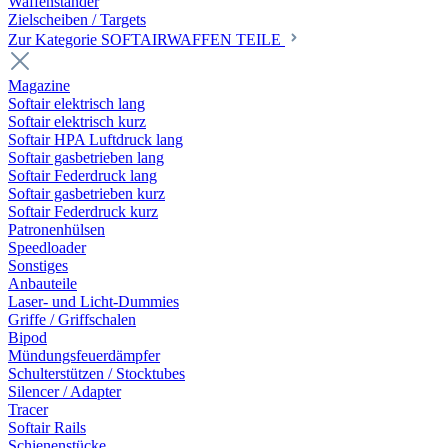
Waffenständer
Zielscheiben / Targets
Zur Kategorie SOFTAIRWAFFEN TEILE
Magazine
Softair elektrisch lang
Softair elektrisch kurz
Softair HPA Luftdruck lang
Softair gasbetrieben lang
Softair Federdruck lang
Softair gasbetrieben kurz
Softair Federdruck kurz
Patronenhülsen
Speedloader
Sonstiges
Anbauteile
Laser- und Licht-Dummies
Griffe / Griffschalen
Bipod
Mündungsfeuerdämpfer
Schulterstützen / Stocktubes
Silencer / Adapter
Tracer
Softair Rails
Schienenstücke