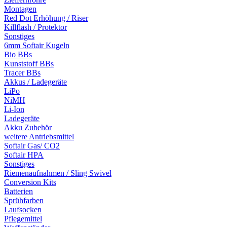
Montagen
Red Dot Erhöhung / Riser
Killflash / Protektor
Sonstiges
6mm Softair Kugeln
Bio BBs
Kunststoff BBs
Tracer BBs
Akkus / Ladegeräte
LiPo
NiMH
Li-Ion
Ladegeräte
Akku Zubehör
weitere Antriebsmittel
Softair Gas/ CO2
Softair HPA
Sonstiges
Riemenaufnahmen / Sling Swivel
Conversion Kits
Batterien
Sprühfarben
Laufsocken
Pflegemittel