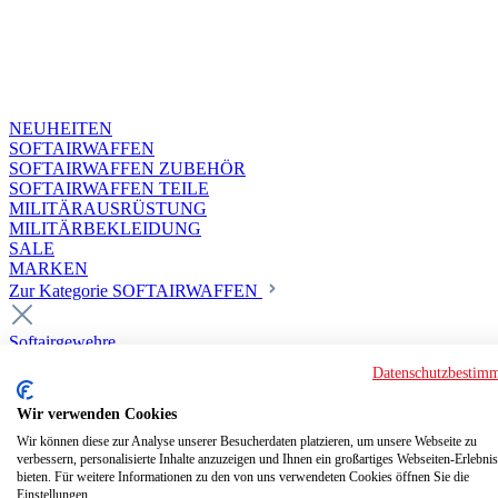
NEUHEITEN
SOFTAIRWAFFEN
SOFTAIRWAFFEN ZUBEHÖR
SOFTAIRWAFFEN TEILE
MILITÄRAUSRÜSTUNG
MILITÄRBEKLEIDUNG
SALE
MARKEN
Zur Kategorie SOFTAIRWAFFEN
Softairgewehre
Superior Custom HPA Guns ab 18
Datenschutzbestim
Deluxe Custom Guns ab 18
Softair elektrisch ab 18
Wir verwenden Cookies
Softair elektrisch ab 14
Softair gasbetrieben ab 18
Wir können diese zur Analyse unserer Besucherdaten platzieren, um unsere Webseite zu
verbessern, personalisierte Inhalte anzuzeigen und Ihnen ein großartiges Webseiten-Erlebnis
Softair HPA Luftdruck ab 18
bieten. Für weitere Informationen zu den von uns verwendeten Cookies öffnen Sie die
Historische Softairwaffen
Einstellungen.