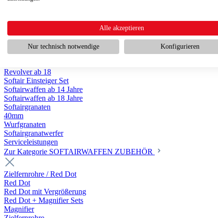
Scharfschützengewehr ab 18
Pumpguns ab 18
Softair Pistolen
Softair Pistolen Gas ab 18
Alle akzeptieren
Softair Pistolen elektrisch ab 14
Softair Pistolen Federdruck ab 14
Nur technisch notwendige
Konfigurieren
Softair Pistolen HPA Luftdruck ab 18
Historische Softairpistolen
Revolver ab 18
Softair Einsteiger Set
Softairwaffen ab 14 Jahre
Softairwaffen ab 18 Jahre
Softairgranaten
40mm
Wurfgranaten
Softairgranatwerfer
Serviceleistungen
Zur Kategorie SOFTAIRWAFFEN ZUBEHÖR
Zielfernrohre / Red Dot
Red Dot
Red Dot mit Vergrößerung
Red Dot + Magnifier Sets
Magnifier
Zielfernrohre