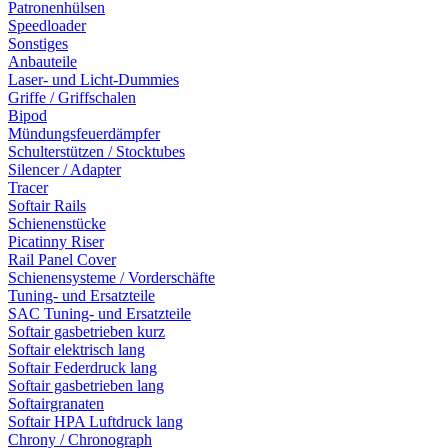
Patronenhülsen
Speedloader
Sonstiges
Anbauteile
Laser- und Licht-Dummies
Griffe / Griffschalen
Bipod
Mündungsfeuerdämpfer
Schulterstützen / Stocktubes
Silencer / Adapter
Tracer
Softair Rails
Schienenstücke
Picatinny Riser
Rail Panel Cover
Schienensysteme / Vorderschäfte
Tuning- und Ersatzteile
SAC Tuning- und Ersatzteile
Softair gasbetrieben kurz
Softair elektrisch lang
Softair Federdruck lang
Softair gasbetrieben lang
Softairgranaten
Softair HPA Luftdruck lang
Chrony / Chronograph