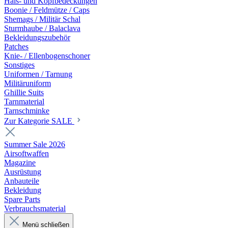
Hals- und Kopfbedeckungen
Boonie / Feldmütze / Caps
Shemags / Militär Schal
Sturmhaube / Balaclava
Bekleidungszubehör
Patches
Knie- / Ellenbogenschoner
Sonstiges
Uniformen / Tarnung
Militäruniform
Ghillie Suits
Tarnmaterial
Tarnschminke
Zur Kategorie SALE
Summer Sale 2026
Airsoftwaffen
Magazine
Ausrüstung
Anbauteile
Bekleidung
Spare Parts
Verbrauchsmaterial
Menü schließen