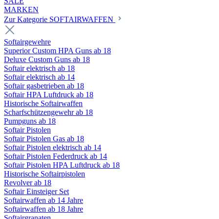
SALE
MARKEN
Zur Kategorie SOFTAIRWAFFEN
Softairgewehre
Superior Custom HPA Guns ab 18
Deluxe Custom Guns ab 18
Softair elektrisch ab 18
Softair elektrisch ab 14
Softair gasbetrieben ab 18
Softair HPA Luftdruck ab 18
Historische Softairwaffen
Scharfschützengewehr ab 18
Pumpguns ab 18
Softair Pistolen
Softair Pistolen Gas ab 18
Softair Pistolen elektrisch ab 14
Softair Pistolen Federdruck ab 14
Softair Pistolen HPA Luftdruck ab 18
Historische Softairpistolen
Revolver ab 18
Softair Einsteiger Set
Softairwaffen ab 14 Jahre
Softairwaffen ab 18 Jahre
Softairgranaten