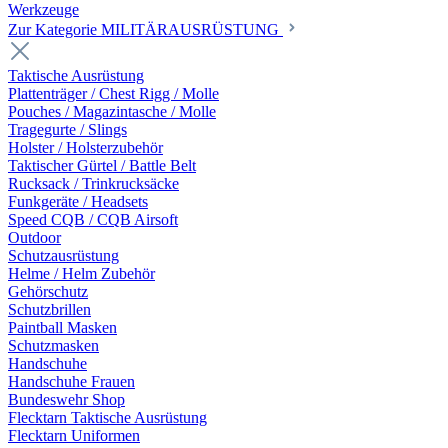
Werkzeuge
Zur Kategorie MILITÄRAUSRÜSTUNG
Taktische Ausrüstung
Plattenträger / Chest Rigg / Molle
Pouches / Magazintasche / Molle
Tragegurte / Slings
Holster / Holsterzubehör
Taktischer Gürtel / Battle Belt
Rucksack / Trinkrucksäcke
Funkgeräte / Headsets
Speed CQB / CQB Airsoft
Outdoor
Schutzausrüstung
Helme / Helm Zubehör
Gehörschutz
Schutzbrillen
Paintball Masken
Schutzmasken
Handschuhe
Handschuhe Frauen
Bundeswehr Shop
Flecktarn Taktische Ausrüstung
Flecktarn Uniformen