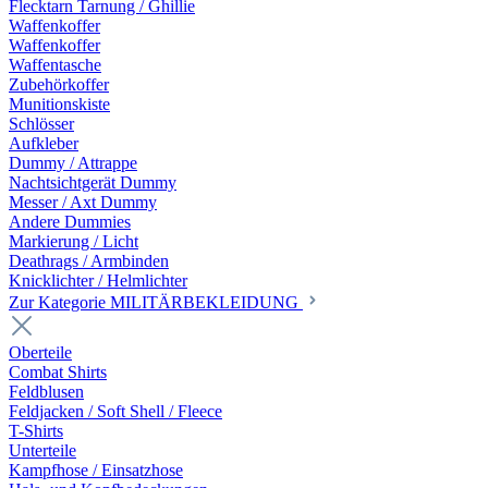
Flecktarn Tarnung / Ghillie
Waffenkoffer
Waffenkoffer
Waffentasche
Zubehörkoffer
Munitionskiste
Schlösser
Aufkleber
Dummy / Attrappe
Nachtsichtgerät Dummy
Messer / Axt Dummy
Andere Dummies
Markierung / Licht
Deathrags / Armbinden
Knicklichter / Helmlichter
Zur Kategorie MILITÄRBEKLEIDUNG
Oberteile
Combat Shirts
Feldblusen
Feldjacken / Soft Shell / Fleece
T-Shirts
Unterteile
Kampfhose / Einsatzhose