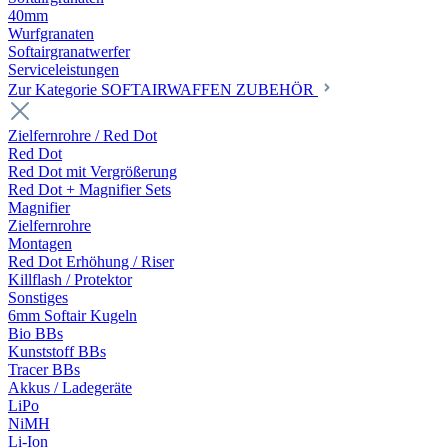
40mm
Wurfgranaten
Softairgranatwerfer
Serviceleistungen
Zur Kategorie SOFTAIRWAFFEN ZUBEHÖR
Zielfernrohre / Red Dot
Red Dot
Red Dot mit Vergrößerung
Red Dot + Magnifier Sets
Magnifier
Zielfernrohre
Montagen
Red Dot Erhöhung / Riser
Killflash / Protektor
Sonstiges
6mm Softair Kugeln
Bio BBs
Kunststoff BBs
Tracer BBs
Akkus / Ladegeräte
LiPo
NiMH
Li-Ion