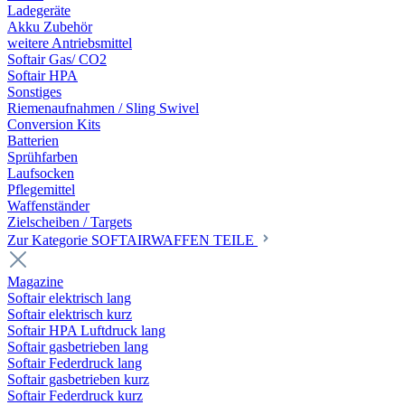
Ladegeräte
Akku Zubehör
weitere Antriebsmittel
Softair Gas/ CO2
Softair HPA
Sonstiges
Riemenaufnahmen / Sling Swivel
Conversion Kits
Batterien
Sprühfarben
Laufsocken
Pflegemittel
Waffenständer
Zielscheiben / Targets
Zur Kategorie SOFTAIRWAFFEN TEILE
Magazine
Softair elektrisch lang
Softair elektrisch kurz
Softair HPA Luftdruck lang
Softair gasbetrieben lang
Softair Federdruck lang
Softair gasbetrieben kurz
Softair Federdruck kurz