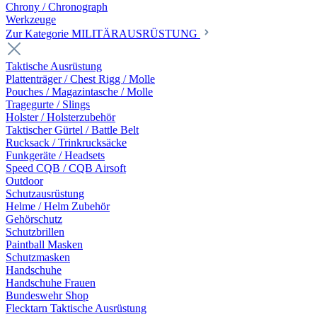
Chrony / Chronograph
Werkzeuge
Zur Kategorie MILITÄRAUSRÜSTUNG
Taktische Ausrüstung
Plattenträger / Chest Rigg / Molle
Pouches / Magazintasche / Molle
Tragegurte / Slings
Holster / Holsterzubehör
Taktischer Gürtel / Battle Belt
Rucksack / Trinkrucksäcke
Funkgeräte / Headsets
Speed CQB / CQB Airsoft
Outdoor
Schutzausrüstung
Helme / Helm Zubehör
Gehörschutz
Schutzbrillen
Paintball Masken
Schutzmasken
Handschuhe
Handschuhe Frauen
Bundeswehr Shop
Flecktarn Taktische Ausrüstung