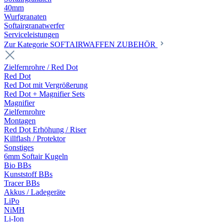
40mm
Wurfgranaten
Softairgranatwerfer
Serviceleistungen
Zur Kategorie SOFTAIRWAFFEN ZUBEHÖR
Zielfernrohre / Red Dot
Red Dot
Red Dot mit Vergrößerung
Red Dot + Magnifier Sets
Magnifier
Zielfernrohre
Montagen
Red Dot Erhöhung / Riser
Killflash / Protektor
Sonstiges
6mm Softair Kugeln
Bio BBs
Kunststoff BBs
Tracer BBs
Akkus / Ladegeräte
LiPo
NiMH
Li-Ion