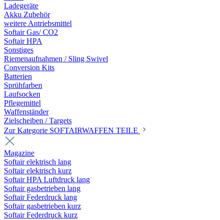
Ladegeräte
Akku Zubehör
weitere Antriebsmittel
Softair Gas/ CO2
Softair HPA
Sonstiges
Riemenaufnahmen / Sling Swivel
Conversion Kits
Batterien
Sprühfarben
Laufsocken
Pflegemittel
Waffenständer
Zielscheiben / Targets
Zur Kategorie SOFTAIRWAFFEN TEILE
Magazine
Softair elektrisch lang
Softair elektrisch kurz
Softair HPA Luftdruck lang
Softair gasbetrieben lang
Softair Federdruck lang
Softair gasbetrieben kurz
Softair Federdruck kurz