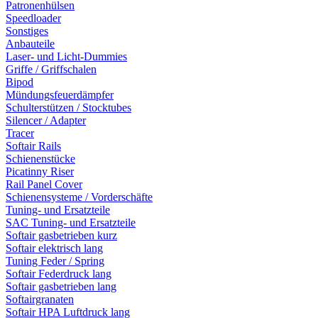
Patronenhülsen
Speedloader
Sonstiges
Anbauteile
Laser- und Licht-Dummies
Griffe / Griffschalen
Bipod
Mündungsfeuerdämpfer
Schulterstützen / Stocktubes
Silencer / Adapter
Tracer
Softair Rails
Schienenstücke
Picatinny Riser
Rail Panel Cover
Schienensysteme / Vorderschäfte
Tuning- und Ersatzteile
SAC Tuning- und Ersatzteile
Softair gasbetrieben kurz
Softair elektrisch lang
Tuning Feder / Spring
Softair Federdruck lang
Softair gasbetrieben lang
Softairgranaten
Softair HPA Luftdruck lang