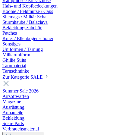
Kampfhose / Einsatzhose
Hals- und Kopfbedeckungen
Boonie / Feldmütze / Caps
Shemags / Militär Schal
Sturmhaube / Balaclava
Bekleidungszubehör
Patches
Knie- / Ellenbogenschoner
Sonstiges
Uniformen / Tarnung
Militäruniform
Ghillie Suits
Tarnmaterial
Tarnschminke
Zur Kategorie SALE
Summer Sale 2026
Airsoftwaffen
Magazine
Ausrüstung
Anbauteile
Bekleidung
Spare Parts
Verbrauchsmaterial