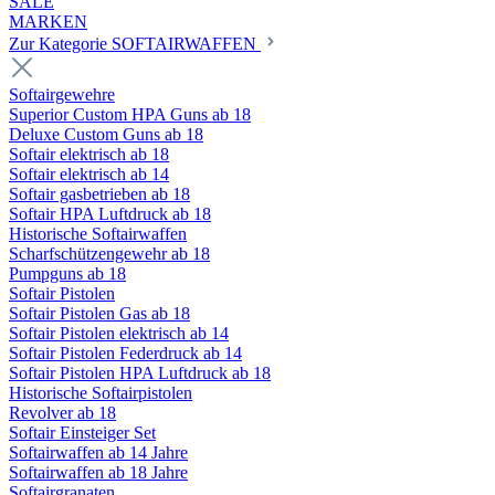
SALE
MARKEN
Zur Kategorie SOFTAIRWAFFEN
Softairgewehre
Superior Custom HPA Guns ab 18
Deluxe Custom Guns ab 18
Softair elektrisch ab 18
Softair elektrisch ab 14
Softair gasbetrieben ab 18
Softair HPA Luftdruck ab 18
Historische Softairwaffen
Scharfschützengewehr ab 18
Pumpguns ab 18
Softair Pistolen
Softair Pistolen Gas ab 18
Softair Pistolen elektrisch ab 14
Softair Pistolen Federdruck ab 14
Softair Pistolen HPA Luftdruck ab 18
Historische Softairpistolen
Revolver ab 18
Softair Einsteiger Set
Softairwaffen ab 14 Jahre
Softairwaffen ab 18 Jahre
Softairgranaten