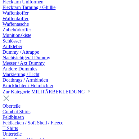
Flecktarn Uniformen
Flecktarn Tarnung / Ghillie
Waffenkoffer
Waffenkoffer
Waffentasche
Zubehörkoffer
Munitionskiste
Schlösser
Aufkleber
Dummy / Attrappe
Nachtsichtgerät Dummy
Messer / Axt Dummy
Andere Dummies
Markierung / Licht
Deathrags / Armbinden
Knicklichter / Helmlichter
Zur Kategorie MILITÄRBEKLEIDUNG
Oberteile
Combat Shirts
Feldblusen
Feldjacken / Soft Shell / Fleece
T-Shirts
Unterteile