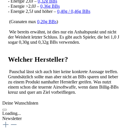
- Energie 2,0J –
0,32g BBs
- Energie >2,0J –
0,36g BBs
- Energie 2,5J und höher –
0,40g / 0,46g BBs
(Granaten max
0,20g BBs
)
Wie bereits erwähnt, ist dies nur ein Anhaltspunkt und nicht
der Weisheit letzter Schluss. Es gibt auch Spieler, die bei 1,0 J
sogar 0,30g und 0,32g BBs verwenden.
Welcher Hersteller?
Pauschal lässt sich auch hier keine konkrete Aussage treffen.
Grundsätzlich sollte man aber nicht an BBs sparen und lieber
zu einem Produkt namhafter Hersteller greifen. Was nutzt
einem schon die teuerste Airsoftwaffe, wenn dann Billig-BBs
kreuz und quer am Ziel vorbeifliegen.
Deine Wunschlisten
Loading...
Newsletter