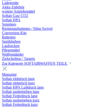
Ladegeräte
Akku Zubehör
weitere Antriebsmittel
Softair Gas/ CO2
Softair HPA
Sonstiges
Riemenaufnahmen / Sling Swivel
Conversion Kits
Batterien
Sprühfarben
Laufsocken
Pflegemittel
Waffenständer
Zielscheiben / Targets
Zur Kategorie SOFTAIRWAFFEN TEILE
Magazine
Softair elektrisch lang
Softair elektrisch kurz
Softair HPA Luftdruck lang
Softair gasbetrieben lang
Softair Federdruck lang
Softair gasbetrieben kurz
Softair Federdruck kurz