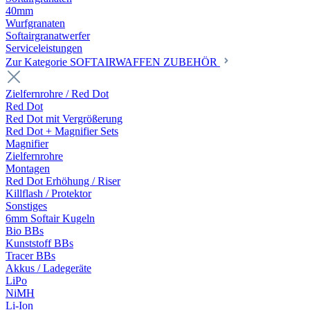
40mm
Wurfgranaten
Softairgranatwerfer
Serviceleistungen
Zur Kategorie SOFTAIRWAFFEN ZUBEHÖR
Zielfernrohre / Red Dot
Red Dot
Red Dot mit Vergrößerung
Red Dot + Magnifier Sets
Magnifier
Zielfernrohre
Montagen
Red Dot Erhöhung / Riser
Killflash / Protektor
Sonstiges
6mm Softair Kugeln
Bio BBs
Kunststoff BBs
Tracer BBs
Akkus / Ladegeräte
LiPo
NiMH
Li-Ion