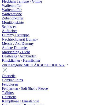
Flecktarn Tarnung / Ghillie
Waffenkoffer
Waffenkoffer
Waffentasche
Zubehörkoffer
Munitionskiste
Schlösser
Aufkleber
Dummy / Attrappe
Nachtsichtgerät Dummy
Messer / Axt Dummy
Andere Dummies
Markierung / Licht
Deathrags / Armbinden
Knicklichter / Helmlichter
Zur Kategorie MILITÄRBEKLEIDUNG
Oberteile
Combat Shirts
Feldblusen
Feldjacken / Soft Shell / Fleece
T-Shirts
Unterteile
Kampfhose / Einsatzhose