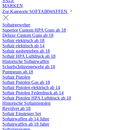
SALE
MARKEN
Zur Kategorie SOFTAIRWAFFEN
Softairgewehre
Superior Custom HPA Guns ab 18
Deluxe Custom Guns ab 18
Softair elektrisch ab 18
Softair elektrisch ab 14
Softair gasbetrieben ab 18
Softair HPA Luftdruck ab 18
Historische Softairwaffen
Scharfschützengewehr ab 18
Pumpguns ab 18
Softair Pistolen
Softair Pistolen Gas ab 18
Softair Pistolen elektrisch ab 14
Softair Pistolen Federdruck ab 14
Softair Pistolen HPA Luftdruck ab 18
Historische Softairpistolen
Revolver ab 18
Softair Einsteiger Set
Softairwaffen ab 14 Jahre
Softairwaffen ab 18 Jahre
Softairgranaten