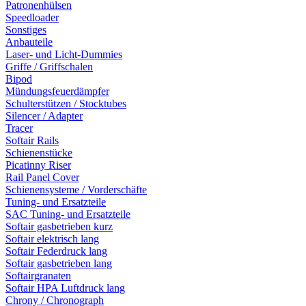
Patronenhülsen
Speedloader
Sonstiges
Anbauteile
Laser- und Licht-Dummies
Griffe / Griffschalen
Bipod
Mündungsfeuerdämpfer
Schulterstützen / Stocktubes
Silencer / Adapter
Tracer
Softair Rails
Schienenstücke
Picatinny Riser
Rail Panel Cover
Schienensysteme / Vorderschäfte
Tuning- und Ersatzteile
SAC Tuning- und Ersatzteile
Softair gasbetrieben kurz
Softair elektrisch lang
Softair Federdruck lang
Softair gasbetrieben lang
Softairgranaten
Softair HPA Luftdruck lang
Chrony / Chronograph