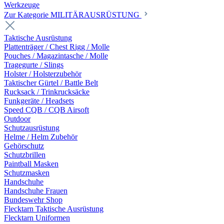
Werkzeuge
Zur Kategorie MILITÄRAUSRÜSTUNG
Taktische Ausrüstung
Plattenträger / Chest Rigg / Molle
Pouches / Magazintasche / Molle
Tragegurte / Slings
Holster / Holsterzubehör
Taktischer Gürtel / Battle Belt
Rucksack / Trinkrucksäcke
Funkgeräte / Headsets
Speed CQB / CQB Airsoft
Outdoor
Schutzausrüstung
Helme / Helm Zubehör
Gehörschutz
Schutzbrillen
Paintball Masken
Schutzmasken
Handschuhe
Handschuhe Frauen
Bundeswehr Shop
Flecktarn Taktische Ausrüstung
Flecktarn Uniformen