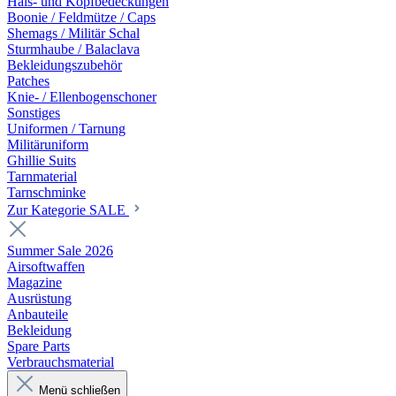
Hals- und Kopfbedeckungen
Boonie / Feldmütze / Caps
Shemags / Militär Schal
Sturmhaube / Balaclava
Bekleidungszubehör
Patches
Knie- / Ellenbogenschoner
Sonstiges
Uniformen / Tarnung
Militäruniform
Ghillie Suits
Tarnmaterial
Tarnschminke
Zur Kategorie SALE
Summer Sale 2026
Airsoftwaffen
Magazine
Ausrüstung
Anbauteile
Bekleidung
Spare Parts
Verbrauchsmaterial
Menü schließen