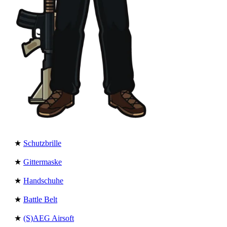
★
Schutzbrille
★
Gittermaske
★
Handschuhe
★
Battle Belt
★
(S)AEG Airsoft