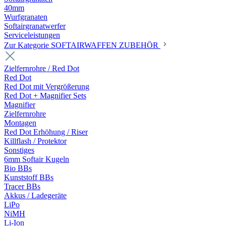
40mm
Wurfgranaten
Softairgranatwerfer
Serviceleistungen
Zur Kategorie SOFTAIRWAFFEN ZUBEHÖR
Zielfernrohre / Red Dot
Red Dot
Red Dot mit Vergrößerung
Red Dot + Magnifier Sets
Magnifier
Zielfernrohre
Montagen
Red Dot Erhöhung / Riser
Killflash / Protektor
Sonstiges
6mm Softair Kugeln
Bio BBs
Kunststoff BBs
Tracer BBs
Akkus / Ladegeräte
LiPo
NiMH
Li-Ion