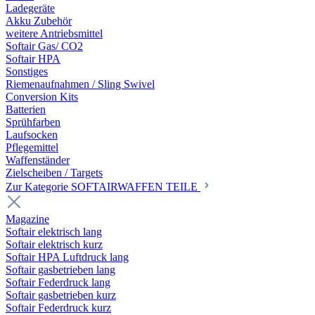
Ladegeräte
Akku Zubehör
weitere Antriebsmittel
Softair Gas/ CO2
Softair HPA
Sonstiges
Riemenaufnahmen / Sling Swivel
Conversion Kits
Batterien
Sprühfarben
Laufsocken
Pflegemittel
Waffenständer
Zielscheiben / Targets
Zur Kategorie SOFTAIRWAFFEN TEILE
Magazine
Softair elektrisch lang
Softair elektrisch kurz
Softair HPA Luftdruck lang
Softair gasbetrieben lang
Softair Federdruck lang
Softair gasbetrieben kurz
Softair Federdruck kurz