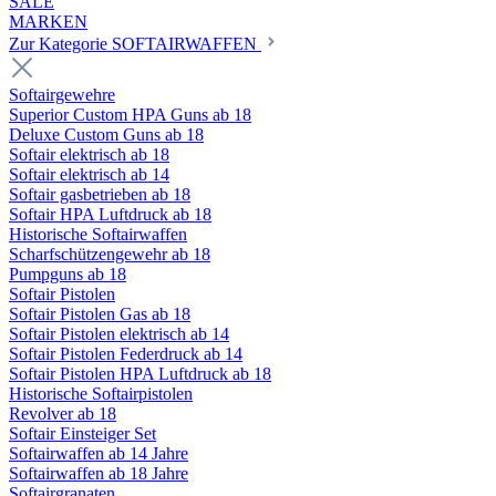
SALE
MARKEN
Zur Kategorie SOFTAIRWAFFEN
Softairgewehre
Superior Custom HPA Guns ab 18
Deluxe Custom Guns ab 18
Softair elektrisch ab 18
Softair elektrisch ab 14
Softair gasbetrieben ab 18
Softair HPA Luftdruck ab 18
Historische Softairwaffen
Scharfschützengewehr ab 18
Pumpguns ab 18
Softair Pistolen
Softair Pistolen Gas ab 18
Softair Pistolen elektrisch ab 14
Softair Pistolen Federdruck ab 14
Softair Pistolen HPA Luftdruck ab 18
Historische Softairpistolen
Revolver ab 18
Softair Einsteiger Set
Softairwaffen ab 14 Jahre
Softairwaffen ab 18 Jahre
Softairgranaten