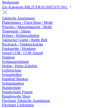
Werkzeuge
Zur Kategorie MILITÄRAUSRÜSTUNG
Taktische Ausrüstung
Plattenträger / Chest Rigg / Molle
Pouches / Magazintasche / Molle
Tragegurte / Slings
Holster / Holsterzubehör
Taktischer Gürtel / Battle Belt
Rucksack / Trinkrucksäcke
Funkgeräte / Headsets
Speed CQB / CQB Airsoft
Outdoor
Schutzausrüstung
Helme / Helm Zubehör
Gehörschutz
Schutzbrillen
Paintball Masken
Schutzmasken
Handschuhe
Handschuhe Frauen
Bundeswehr Shop
Flecktarn Taktische Ausrüstung
Flecktarn Uniformen