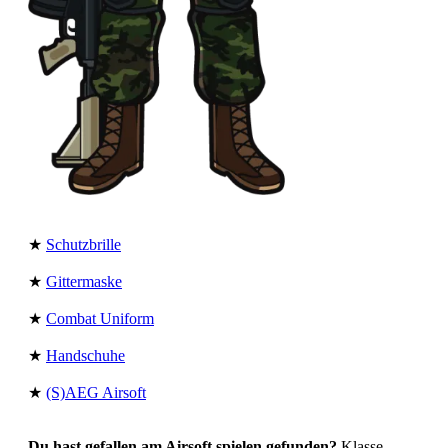
★
Schutzbrille
★
Gittermaske
★
Combat Uniform
★
Handschuhe
★
(S)AEG Airsoft
Du hast gefallen am Airsoft spielen gefunden?
Klasse,