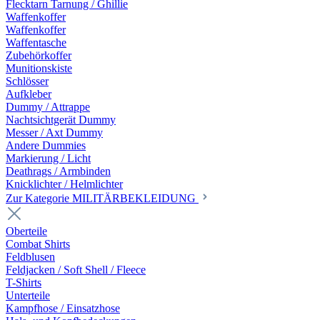
Flecktarn Tarnung / Ghillie
Waffenkoffer
Waffenkoffer
Waffentasche
Zubehörkoffer
Munitionskiste
Schlösser
Aufkleber
Dummy / Attrappe
Nachtsichtgerät Dummy
Messer / Axt Dummy
Andere Dummies
Markierung / Licht
Deathrags / Armbinden
Knicklichter / Helmlichter
Zur Kategorie MILITÄRBEKLEIDUNG
Oberteile
Combat Shirts
Feldblusen
Feldjacken / Soft Shell / Fleece
T-Shirts
Unterteile
Kampfhose / Einsatzhose