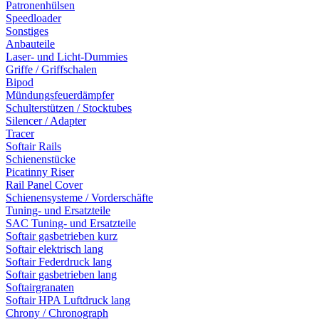
Patronenhülsen
Speedloader
Sonstiges
Anbauteile
Laser- und Licht-Dummies
Griffe / Griffschalen
Bipod
Mündungsfeuerdämpfer
Schulterstützen / Stocktubes
Silencer / Adapter
Tracer
Softair Rails
Schienenstücke
Picatinny Riser
Rail Panel Cover
Schienensysteme / Vorderschäfte
Tuning- und Ersatzteile
SAC Tuning- und Ersatzteile
Softair gasbetrieben kurz
Softair elektrisch lang
Softair Federdruck lang
Softair gasbetrieben lang
Softairgranaten
Softair HPA Luftdruck lang
Chrony / Chronograph