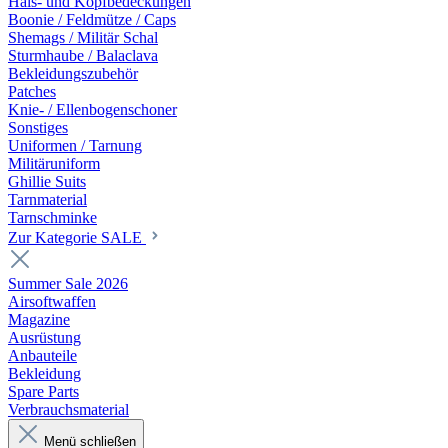
Hals- und Kopfbedeckungen
Boonie / Feldmütze / Caps
Shemags / Militär Schal
Sturmhaube / Balaclava
Bekleidungszubehör
Patches
Knie- / Ellenbogenschoner
Sonstiges
Uniformen / Tarnung
Militäruniform
Ghillie Suits
Tarnmaterial
Tarnschminke
Zur Kategorie SALE
Summer Sale 2026
Airsoftwaffen
Magazine
Ausrüstung
Anbauteile
Bekleidung
Spare Parts
Verbrauchsmaterial
Menü schließen