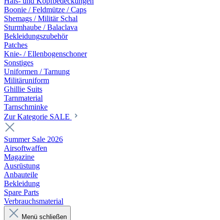
Hals- und Kopfbedeckungen
Boonie / Feldmütze / Caps
Shemags / Militär Schal
Sturmhaube / Balaclava
Bekleidungszubehör
Patches
Knie- / Ellenbogenschoner
Sonstiges
Uniformen / Tarnung
Militäruniform
Ghillie Suits
Tarnmaterial
Tarnschminke
Zur Kategorie SALE
Summer Sale 2026
Airsoftwaffen
Magazine
Ausrüstung
Anbauteile
Bekleidung
Spare Parts
Verbrauchsmaterial
Menü schließen