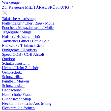
Werkzeuge
Zur Kategorie MILITÄRAUSRÜSTUNG
Taktische Ausrüstung
Plattenträger / Chest Rigg / Molle
Pouches / Magazintasche / Molle
Tragegurte / Slings
Holster / Holsterzubehör
Taktischer Gürtel / Battle Belt
Rucksack / Trinkrucksäcke
Funkgeräte / Headsets
Speed CQB / CQB Airsoft
Outdoor
Schutzausrüstung
Helme / Helm Zubehör
Gehörschutz
Schutzbrillen
Paintball Masken
Schutzmasken
Handschuhe
Handschuhe Frauen
Bundeswehr Shop
Flecktarn Taktische Ausrüstung
Flecktarn Uniformen