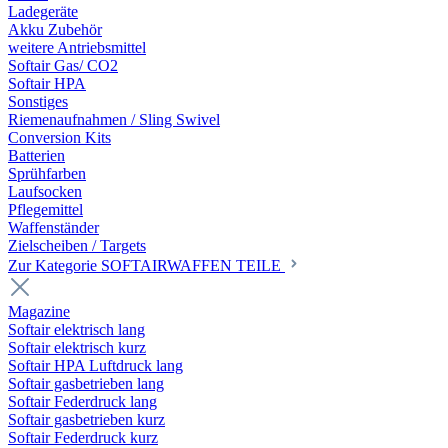
Ladegeräte
Akku Zubehör
weitere Antriebsmittel
Softair Gas/ CO2
Softair HPA
Sonstiges
Riemenaufnahmen / Sling Swivel
Conversion Kits
Batterien
Sprühfarben
Laufsocken
Pflegemittel
Waffenständer
Zielscheiben / Targets
Zur Kategorie SOFTAIRWAFFEN TEILE
Magazine
Softair elektrisch lang
Softair elektrisch kurz
Softair HPA Luftdruck lang
Softair gasbetrieben lang
Softair Federdruck lang
Softair gasbetrieben kurz
Softair Federdruck kurz