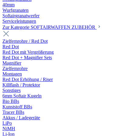
40mm
Wurfgranaten
Softairgranatwerfer
Serviceleistungen
Zur Kategorie SOFTAIRWAFFEN ZUBEHÖR
Zielfernrohre / Red Dot
Red Dot
Red Dot mit Vergrößerung
Red Dot + Magnifier Sets
Magnifier
Zielfernrohre
Montagen
Red Dot Erhöhung / Riser
Killflash / Protektor
Sonstiges
6mm Softair Kugeln
Bio BBs
Kunststoff BBs
Tracer BBs
Akkus / Ladegeräte
LiPo
NiMH
Li-Ion