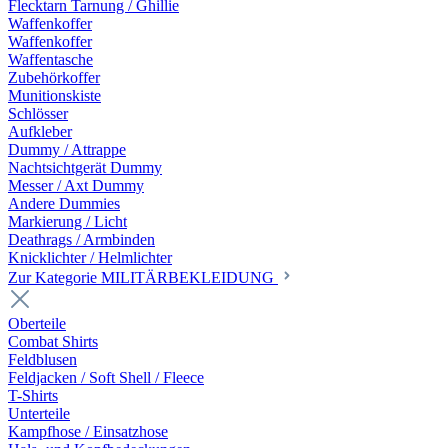
Flecktarn Tarnung / Ghillie
Waffenkoffer
Waffenkoffer
Waffentasche
Zubehörkoffer
Munitionskiste
Schlösser
Aufkleber
Dummy / Attrappe
Nachtsichtgerät Dummy
Messer / Axt Dummy
Andere Dummies
Markierung / Licht
Deathrags / Armbinden
Knicklichter / Helmlichter
Zur Kategorie MILITÄRBEKLEIDUNG
Oberteile
Combat Shirts
Feldblusen
Feldjacken / Soft Shell / Fleece
T-Shirts
Unterteile
Kampfhose / Einsatzhose