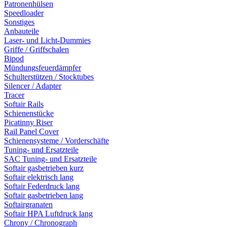
Patronenhülsen
Speedloader
Sonstiges
Anbauteile
Laser- und Licht-Dummies
Griffe / Griffschalen
Bipod
Mündungsfeuerdämpfer
Schulterstützen / Stocktubes
Silencer / Adapter
Tracer
Softair Rails
Schienenstücke
Picatinny Riser
Rail Panel Cover
Schienensysteme / Vorderschäfte
Tuning- und Ersatzteile
SAC Tuning- und Ersatzteile
Softair gasbetrieben kurz
Softair elektrisch lang
Softair Federdruck lang
Softair gasbetrieben lang
Softairgranaten
Softair HPA Luftdruck lang
Chrony / Chronograph