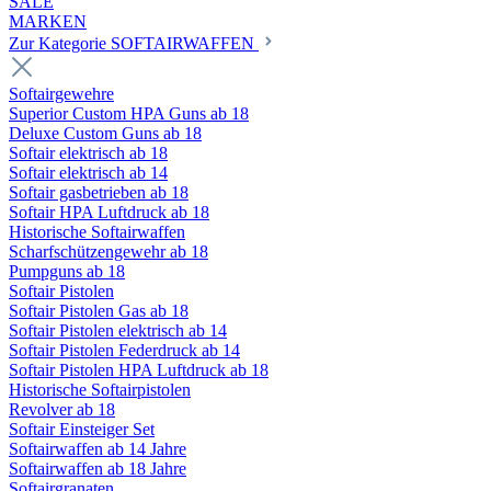
SALE
MARKEN
Zur Kategorie SOFTAIRWAFFEN
Softairgewehre
Superior Custom HPA Guns ab 18
Deluxe Custom Guns ab 18
Softair elektrisch ab 18
Softair elektrisch ab 14
Softair gasbetrieben ab 18
Softair HPA Luftdruck ab 18
Historische Softairwaffen
Scharfschützengewehr ab 18
Pumpguns ab 18
Softair Pistolen
Softair Pistolen Gas ab 18
Softair Pistolen elektrisch ab 14
Softair Pistolen Federdruck ab 14
Softair Pistolen HPA Luftdruck ab 18
Historische Softairpistolen
Revolver ab 18
Softair Einsteiger Set
Softairwaffen ab 14 Jahre
Softairwaffen ab 18 Jahre
Softairgranaten