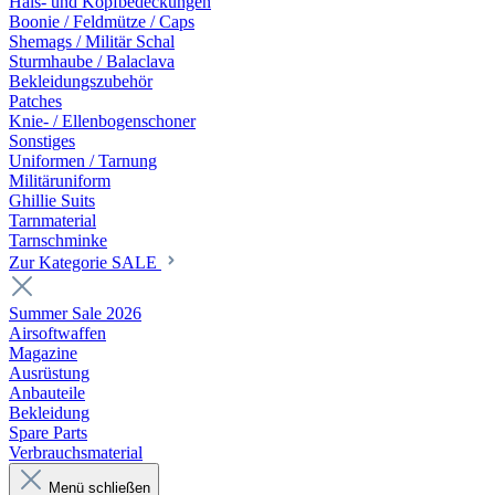
Hals- und Kopfbedeckungen
Boonie / Feldmütze / Caps
Shemags / Militär Schal
Sturmhaube / Balaclava
Bekleidungszubehör
Patches
Knie- / Ellenbogenschoner
Sonstiges
Uniformen / Tarnung
Militäruniform
Ghillie Suits
Tarnmaterial
Tarnschminke
Zur Kategorie SALE
Summer Sale 2026
Airsoftwaffen
Magazine
Ausrüstung
Anbauteile
Bekleidung
Spare Parts
Verbrauchsmaterial
Menü schließen