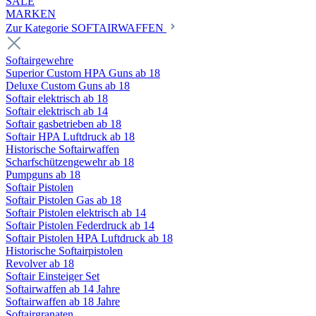
SALE
MARKEN
Zur Kategorie SOFTAIRWAFFEN
Softairgewehre
Superior Custom HPA Guns ab 18
Deluxe Custom Guns ab 18
Softair elektrisch ab 18
Softair elektrisch ab 14
Softair gasbetrieben ab 18
Softair HPA Luftdruck ab 18
Historische Softairwaffen
Scharfschützengewehr ab 18
Pumpguns ab 18
Softair Pistolen
Softair Pistolen Gas ab 18
Softair Pistolen elektrisch ab 14
Softair Pistolen Federdruck ab 14
Softair Pistolen HPA Luftdruck ab 18
Historische Softairpistolen
Revolver ab 18
Softair Einsteiger Set
Softairwaffen ab 14 Jahre
Softairwaffen ab 18 Jahre
Softairgranaten