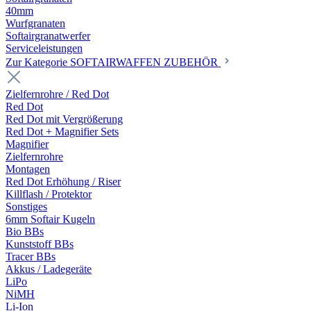
40mm
Wurfgranaten
Softairgranatwerfer
Serviceleistungen
Zur Kategorie SOFTAIRWAFFEN ZUBEHÖR
Zielfernrohre / Red Dot
Red Dot
Red Dot mit Vergrößerung
Red Dot + Magnifier Sets
Magnifier
Zielfernrohre
Montagen
Red Dot Erhöhung / Riser
Killflash / Protektor
Sonstiges
6mm Softair Kugeln
Bio BBs
Kunststoff BBs
Tracer BBs
Akkus / Ladegeräte
LiPo
NiMH
Li-Ion