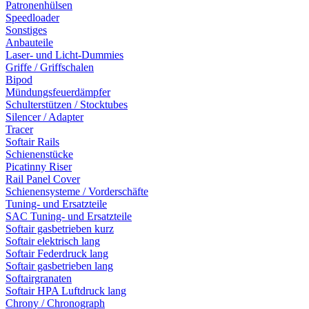
Patronenhülsen
Speedloader
Sonstiges
Anbauteile
Laser- und Licht-Dummies
Griffe / Griffschalen
Bipod
Mündungsfeuerdämpfer
Schulterstützen / Stocktubes
Silencer / Adapter
Tracer
Softair Rails
Schienenstücke
Picatinny Riser
Rail Panel Cover
Schienensysteme / Vorderschäfte
Tuning- und Ersatzteile
SAC Tuning- und Ersatzteile
Softair gasbetrieben kurz
Softair elektrisch lang
Softair Federdruck lang
Softair gasbetrieben lang
Softairgranaten
Softair HPA Luftdruck lang
Chrony / Chronograph