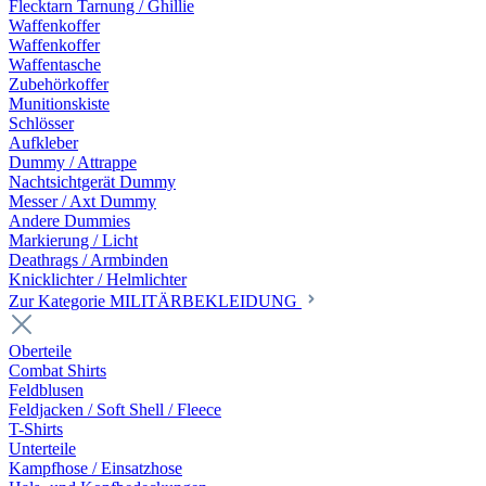
Flecktarn Tarnung / Ghillie
Waffenkoffer
Waffenkoffer
Waffentasche
Zubehörkoffer
Munitionskiste
Schlösser
Aufkleber
Dummy / Attrappe
Nachtsichtgerät Dummy
Messer / Axt Dummy
Andere Dummies
Markierung / Licht
Deathrags / Armbinden
Knicklichter / Helmlichter
Zur Kategorie MILITÄRBEKLEIDUNG
Oberteile
Combat Shirts
Feldblusen
Feldjacken / Soft Shell / Fleece
T-Shirts
Unterteile
Kampfhose / Einsatzhose