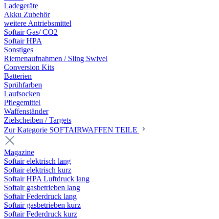
Ladegeräte
Akku Zubehör
weitere Antriebsmittel
Softair Gas/ CO2
Softair HPA
Sonstiges
Riemenaufnahmen / Sling Swivel
Conversion Kits
Batterien
Sprühfarben
Laufsocken
Pflegemittel
Waffenständer
Zielscheiben / Targets
Zur Kategorie SOFTAIRWAFFEN TEILE
Magazine
Softair elektrisch lang
Softair elektrisch kurz
Softair HPA Luftdruck lang
Softair gasbetrieben lang
Softair Federdruck lang
Softair gasbetrieben kurz
Softair Federdruck kurz