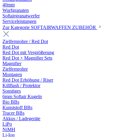
40mm
Wurfgranaten
Softairgranatwerfer
Serviceleistungen
Zur Kategorie SOFTAIRWAFFEN ZUBEHÖR
Zielfernrohre / Red Dot
Red Dot
Red Dot mit Vergrößerung
Red Dot + Magnifier Sets
Magnifier
Zielfernrohre
Montagen
Red Dot Erhöhung / Riser
Killflash / Protektor
Sonstiges
6mm Softair Kugeln
Bio BBs
Kunststoff BBs
Tracer BBs
Akkus / Ladegeräte
LiPo
NiMH
Li-Ion