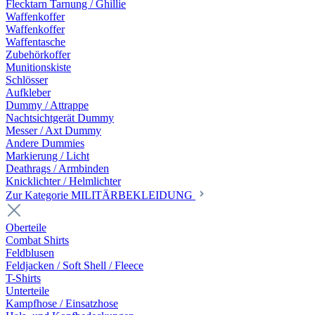
Flecktarn Tarnung / Ghillie
Waffenkoffer
Waffenkoffer
Waffentasche
Zubehörkoffer
Munitionskiste
Schlösser
Aufkleber
Dummy / Attrappe
Nachtsichtgerät Dummy
Messer / Axt Dummy
Andere Dummies
Markierung / Licht
Deathrags / Armbinden
Knicklichter / Helmlichter
Zur Kategorie MILITÄRBEKLEIDUNG
Oberteile
Combat Shirts
Feldblusen
Feldjacken / Soft Shell / Fleece
T-Shirts
Unterteile
Kampfhose / Einsatzhose