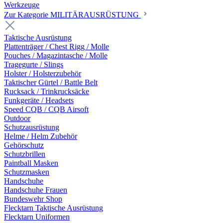
Werkzeuge
Zur Kategorie MILITÄRAUSRÜSTUNG
Taktische Ausrüstung
Plattenträger / Chest Rigg / Molle
Pouches / Magazintasche / Molle
Tragegurte / Slings
Holster / Holsterzubehör
Taktischer Gürtel / Battle Belt
Rucksack / Trinkrucksäcke
Funkgeräte / Headsets
Speed CQB / CQB Airsoft
Outdoor
Schutzausrüstung
Helme / Helm Zubehör
Gehörschutz
Schutzbrillen
Paintball Masken
Schutzmasken
Handschuhe
Handschuhe Frauen
Bundeswehr Shop
Flecktarn Taktische Ausrüstung
Flecktarn Uniformen