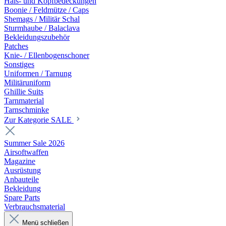
Hals- und Kopfbedeckungen
Boonie / Feldmütze / Caps
Shemags / Militär Schal
Sturmhaube / Balaclava
Bekleidungszubehör
Patches
Knie- / Ellenbogenschoner
Sonstiges
Uniformen / Tarnung
Militäruniform
Ghillie Suits
Tarnmaterial
Tarnschminke
Zur Kategorie SALE
Summer Sale 2026
Airsoftwaffen
Magazine
Ausrüstung
Anbauteile
Bekleidung
Spare Parts
Verbrauchsmaterial
Menü schließen