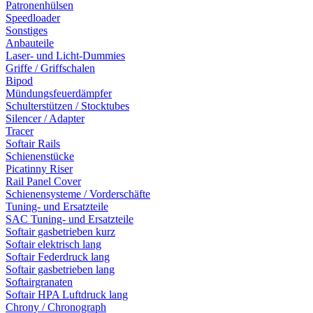
Patronenhülsen
Speedloader
Sonstiges
Anbauteile
Laser- und Licht-Dummies
Griffe / Griffschalen
Bipod
Mündungsfeuerdämpfer
Schulterstützen / Stocktubes
Silencer / Adapter
Tracer
Softair Rails
Schienenstücke
Picatinny Riser
Rail Panel Cover
Schienensysteme / Vorderschäfte
Tuning- und Ersatzteile
SAC Tuning- und Ersatzteile
Softair gasbetrieben kurz
Softair elektrisch lang
Softair Federdruck lang
Softair gasbetrieben lang
Softairgranaten
Softair HPA Luftdruck lang
Chrony / Chronograph