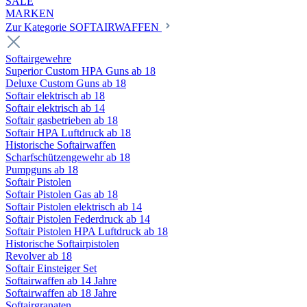
SALE
MARKEN
Zur Kategorie SOFTAIRWAFFEN
Softairgewehre
Superior Custom HPA Guns ab 18
Deluxe Custom Guns ab 18
Softair elektrisch ab 18
Softair elektrisch ab 14
Softair gasbetrieben ab 18
Softair HPA Luftdruck ab 18
Historische Softairwaffen
Scharfschützengewehr ab 18
Pumpguns ab 18
Softair Pistolen
Softair Pistolen Gas ab 18
Softair Pistolen elektrisch ab 14
Softair Pistolen Federdruck ab 14
Softair Pistolen HPA Luftdruck ab 18
Historische Softairpistolen
Revolver ab 18
Softair Einsteiger Set
Softairwaffen ab 14 Jahre
Softairwaffen ab 18 Jahre
Softairgranaten