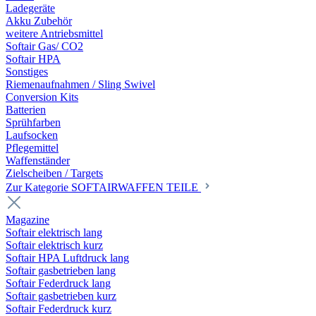
Ladegeräte
Akku Zubehör
weitere Antriebsmittel
Softair Gas/ CO2
Softair HPA
Sonstiges
Riemenaufnahmen / Sling Swivel
Conversion Kits
Batterien
Sprühfarben
Laufsocken
Pflegemittel
Waffenständer
Zielscheiben / Targets
Zur Kategorie SOFTAIRWAFFEN TEILE
Magazine
Softair elektrisch lang
Softair elektrisch kurz
Softair HPA Luftdruck lang
Softair gasbetrieben lang
Softair Federdruck lang
Softair gasbetrieben kurz
Softair Federdruck kurz