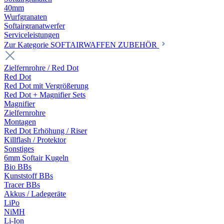
40mm
Wurfgranaten
Softairgranatwerfer
Serviceleistungen
Zur Kategorie SOFTAIRWAFFEN ZUBEHÖR
Zielfernrohre / Red Dot
Red Dot
Red Dot mit Vergrößerung
Red Dot + Magnifier Sets
Magnifier
Zielfernrohre
Montagen
Red Dot Erhöhung / Riser
Killflash / Protektor
Sonstiges
6mm Softair Kugeln
Bio BBs
Kunststoff BBs
Tracer BBs
Akkus / Ladegeräte
LiPo
NiMH
Li-Ion