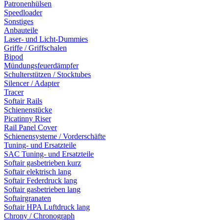
Patronenhülsen
Speedloader
Sonstiges
Anbauteile
Laser- und Licht-Dummies
Griffe / Griffschalen
Bipod
Mündungsfeuerdämpfer
Schulterstützen / Stocktubes
Silencer / Adapter
Tracer
Softair Rails
Schienenstücke
Picatinny Riser
Rail Panel Cover
Schienensysteme / Vorderschäfte
Tuning- und Ersatzteile
SAC Tuning- und Ersatzteile
Softair gasbetrieben kurz
Softair elektrisch lang
Softair Federdruck lang
Softair gasbetrieben lang
Softairgranaten
Softair HPA Luftdruck lang
Chrony / Chronograph