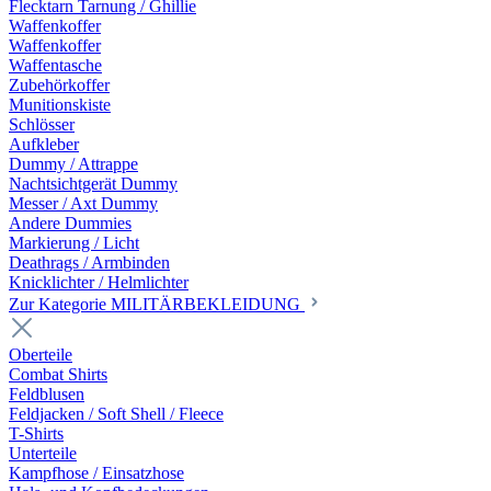
Flecktarn Tarnung / Ghillie
Waffenkoffer
Waffenkoffer
Waffentasche
Zubehörkoffer
Munitionskiste
Schlösser
Aufkleber
Dummy / Attrappe
Nachtsichtgerät Dummy
Messer / Axt Dummy
Andere Dummies
Markierung / Licht
Deathrags / Armbinden
Knicklichter / Helmlichter
Zur Kategorie MILITÄRBEKLEIDUNG
Oberteile
Combat Shirts
Feldblusen
Feldjacken / Soft Shell / Fleece
T-Shirts
Unterteile
Kampfhose / Einsatzhose