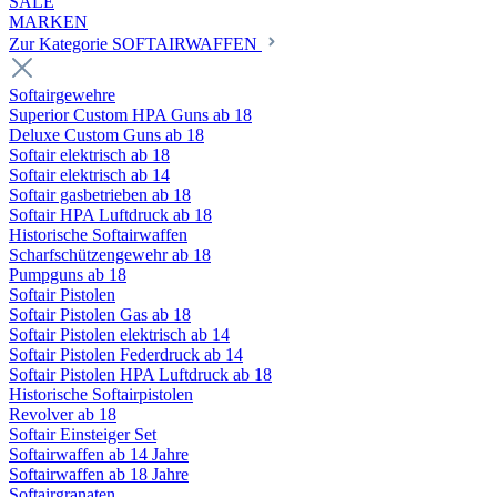
SALE
MARKEN
Zur Kategorie SOFTAIRWAFFEN
Softairgewehre
Superior Custom HPA Guns ab 18
Deluxe Custom Guns ab 18
Softair elektrisch ab 18
Softair elektrisch ab 14
Softair gasbetrieben ab 18
Softair HPA Luftdruck ab 18
Historische Softairwaffen
Scharfschützengewehr ab 18
Pumpguns ab 18
Softair Pistolen
Softair Pistolen Gas ab 18
Softair Pistolen elektrisch ab 14
Softair Pistolen Federdruck ab 14
Softair Pistolen HPA Luftdruck ab 18
Historische Softairpistolen
Revolver ab 18
Softair Einsteiger Set
Softairwaffen ab 14 Jahre
Softairwaffen ab 18 Jahre
Softairgranaten