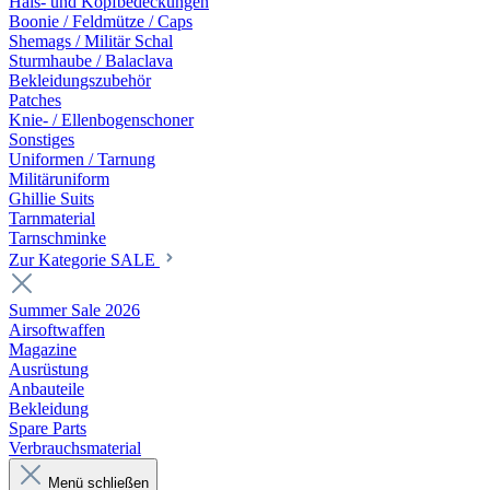
Hals- und Kopfbedeckungen
Boonie / Feldmütze / Caps
Shemags / Militär Schal
Sturmhaube / Balaclava
Bekleidungszubehör
Patches
Knie- / Ellenbogenschoner
Sonstiges
Uniformen / Tarnung
Militäruniform
Ghillie Suits
Tarnmaterial
Tarnschminke
Zur Kategorie SALE
Summer Sale 2026
Airsoftwaffen
Magazine
Ausrüstung
Anbauteile
Bekleidung
Spare Parts
Verbrauchsmaterial
Menü schließen