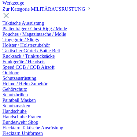
Werkzeuge
Zur Kategorie MILITÄRAUSRÜSTUNG
Taktische Ausrüstung
Plattenträger / Chest Rigg / Molle
Pouches / Magazintasche / Molle
Tragegurte / Slings
Holster / Holsterzubehör
Taktischer Gürtel / Battle Belt
Rucksack / Trinkrucksäcke
Funkgeräte / Headsets
Speed CQB / CQB Airsoft
Outdoor
Schutzausrüstung
Helme / Helm Zubehör
Gehörschutz
Schutzbrillen
Paintball Masken
Schutzmasken
Handschuhe
Handschuhe Frauen
Bundeswehr Shop
Flecktarn Taktische Ausrüstung
Flecktarn Uniformen