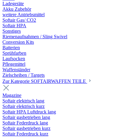
Ladegeräte
Akku Zubehör
weitere Antriebsmittel
Softair Gas/ CO2
Softair HPA
Sonstiges
Riemenaufnahmen / Sling Swivel
Conversion Kits
Batterien
Sprühfarben
Laufsocken
Pflegemittel
Waffenständer
Zielscheiben / Targets
Zur Kategorie SOFTAIRWAFFEN TEILE
Magazine
Softair elektrisch lang
Softair elektrisch kurz
Softair HPA Luftdruck lang
Softair gasbetrieben lang
Softair Federdruck lang
Softair gasbetrieben kurz
Softair Federdruck kurz