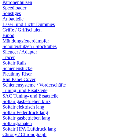
Patronenhülsen
Speedloader
Sonstiges
Anbauteile
Laser- und Licht-Dummies
Griffe / Griffschalen
Bipod
Mündungsfeuerdämpfer
Schulterstützen / Stocktubes
Silencer / Adapter
Tracer
Softair Rails
Schienenstücke
Picatinny Riser
Rail Panel Cover
Schienensysteme / Vorderschäfte
Tuning- und Ersatzteile
SAC Tuning- und Ersatzteile
Softair gasbetrieben kurz
Softair elektrisch lang
Softair Federdruck lang
Softair gasbetrieben lang
Softairgranaten
Softair HPA Luftdruck lang
Chrony / Chronograph