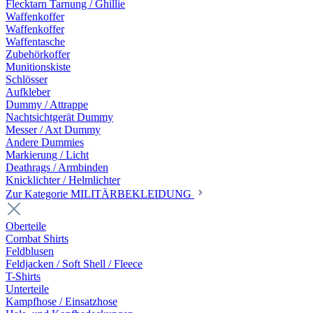
Flecktarn Tarnung / Ghillie
Waffenkoffer
Waffenkoffer
Waffentasche
Zubehörkoffer
Munitionskiste
Schlösser
Aufkleber
Dummy / Attrappe
Nachtsichtgerät Dummy
Messer / Axt Dummy
Andere Dummies
Markierung / Licht
Deathrags / Armbinden
Knicklichter / Helmlichter
Zur Kategorie MILITÄRBEKLEIDUNG
Oberteile
Combat Shirts
Feldblusen
Feldjacken / Soft Shell / Fleece
T-Shirts
Unterteile
Kampfhose / Einsatzhose