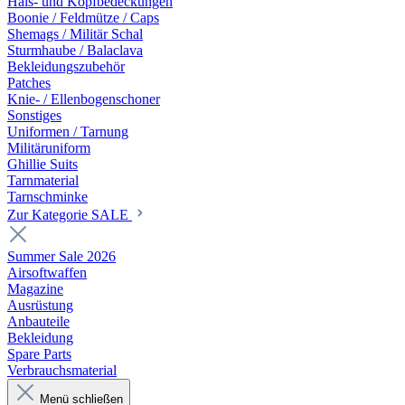
Hals- und Kopfbedeckungen
Boonie / Feldmütze / Caps
Shemags / Militär Schal
Sturmhaube / Balaclava
Bekleidungszubehör
Patches
Knie- / Ellenbogenschoner
Sonstiges
Uniformen / Tarnung
Militäruniform
Ghillie Suits
Tarnmaterial
Tarnschminke
Zur Kategorie SALE
Summer Sale 2026
Airsoftwaffen
Magazine
Ausrüstung
Anbauteile
Bekleidung
Spare Parts
Verbrauchsmaterial
Menü schließen