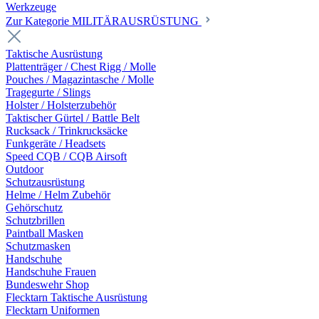
Werkzeuge
Zur Kategorie MILITÄRAUSRÜSTUNG
Taktische Ausrüstung
Plattenträger / Chest Rigg / Molle
Pouches / Magazintasche / Molle
Tragegurte / Slings
Holster / Holsterzubehör
Taktischer Gürtel / Battle Belt
Rucksack / Trinkrucksäcke
Funkgeräte / Headsets
Speed CQB / CQB Airsoft
Outdoor
Schutzausrüstung
Helme / Helm Zubehör
Gehörschutz
Schutzbrillen
Paintball Masken
Schutzmasken
Handschuhe
Handschuhe Frauen
Bundeswehr Shop
Flecktarn Taktische Ausrüstung
Flecktarn Uniformen