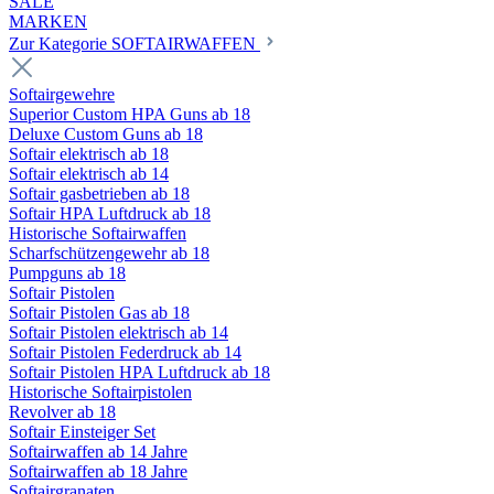
SALE
MARKEN
Zur Kategorie SOFTAIRWAFFEN
Softairgewehre
Superior Custom HPA Guns ab 18
Deluxe Custom Guns ab 18
Softair elektrisch ab 18
Softair elektrisch ab 14
Softair gasbetrieben ab 18
Softair HPA Luftdruck ab 18
Historische Softairwaffen
Scharfschützengewehr ab 18
Pumpguns ab 18
Softair Pistolen
Softair Pistolen Gas ab 18
Softair Pistolen elektrisch ab 14
Softair Pistolen Federdruck ab 14
Softair Pistolen HPA Luftdruck ab 18
Historische Softairpistolen
Revolver ab 18
Softair Einsteiger Set
Softairwaffen ab 14 Jahre
Softairwaffen ab 18 Jahre
Softairgranaten