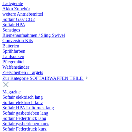
Ladegeräte
Akku Zubehör
weitere Antriebsmittel
Softair Gas/ CO2
Softair HPA
Sonstiges
Riemenaufnahmen / Sling Swivel
Conversion Kits
Batterien
Sprühfarben
Laufsocken
Pflegemittel
Waffenständer
Zielscheiben / Targets
Zur Kategorie SOFTAIRWAFFEN TEILE
Magazine
Softair elektrisch lang
Softair elektrisch kurz
Softair HPA Luftdruck lang
Softair gasbetrieben lang
Softair Federdruck lang
Softair gasbetrieben kurz
Softair Federdruck kurz