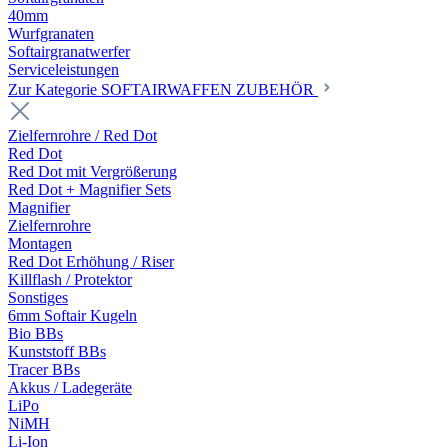
40mm
Wurfgranaten
Softairgranatwerfer
Serviceleistungen
Zur Kategorie SOFTAIRWAFFEN ZUBEHÖR
Zielfernrohre / Red Dot
Red Dot
Red Dot mit Vergrößerung
Red Dot + Magnifier Sets
Magnifier
Zielfernrohre
Montagen
Red Dot Erhöhung / Riser
Killflash / Protektor
Sonstiges
6mm Softair Kugeln
Bio BBs
Kunststoff BBs
Tracer BBs
Akkus / Ladegeräte
LiPo
NiMH
Li-Ion