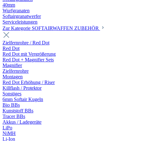
40mm
Wurfgranaten
Softairgranatwerfer
Serviceleistungen
Zur Kategorie SOFTAIRWAFFEN ZUBEHÖR
Zielfernrohre / Red Dot
Red Dot
Red Dot mit Vergrößerung
Red Dot + Magnifier Sets
Magnifier
Zielfernrohre
Montagen
Red Dot Erhöhung / Riser
Killflash / Protektor
Sonstiges
6mm Softair Kugeln
Bio BBs
Kunststoff BBs
Tracer BBs
Akkus / Ladegeräte
LiPo
NiMH
Li-Ion