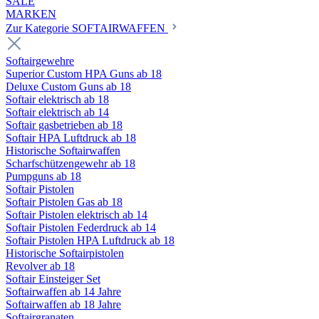
SALE
MARKEN
Zur Kategorie SOFTAIRWAFFEN
Softairgewehre
Superior Custom HPA Guns ab 18
Deluxe Custom Guns ab 18
Softair elektrisch ab 18
Softair elektrisch ab 14
Softair gasbetrieben ab 18
Softair HPA Luftdruck ab 18
Historische Softairwaffen
Scharfschützengewehr ab 18
Pumpguns ab 18
Softair Pistolen
Softair Pistolen Gas ab 18
Softair Pistolen elektrisch ab 14
Softair Pistolen Federdruck ab 14
Softair Pistolen HPA Luftdruck ab 18
Historische Softairpistolen
Revolver ab 18
Softair Einsteiger Set
Softairwaffen ab 14 Jahre
Softairwaffen ab 18 Jahre
Softairgranaten