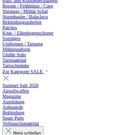
Hals- und Kopfbedeckungen
Boonie / Feldmütze / Caps
Shemags / Militär Schal
Sturmhaube / Balaclava
Bekleidungszubehör
Patches
Knie- / Ellenbogenschoner
Sonstiges
Uniformen / Tarnung
Militäruniform
Ghillie Suits
Tarnmaterial
Tarnschminke
Zur Kategorie SALE
Summer Sale 2026
Airsoftwaffen
Magazine
Ausrüstung
Anbauteile
Bekleidung
Spare Parts
Verbrauchsmaterial
Menü schließen