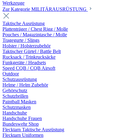
Werkzeuge
Zur Kategorie MILITÄRAUSRÜSTUNG
Taktische Ausrüstung
Plattenträger / Chest Rigg / Molle
Pouches / Magazintasche / Molle
Tragegurte / Slings
Holster / Holsterzubehör
Taktischer Gürtel / Battle Belt
Rucksack / Trinkrucksäcke
Funkgeräte / Headsets
Speed CQB / CQB Airsoft
Outdoor
Schutzausrüstung
Helme / Helm Zubehör
Gehörschutz
Schutzbrillen
Paintball Masken
Schutzmasken
Handschuhe
Handschuhe Frauen
Bundeswehr Shop
Flecktarn Taktische Ausrüstung
Flecktarn Uniformen