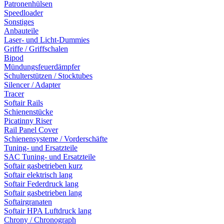
Patronenhülsen
Speedloader
Sonstiges
Anbauteile
Laser- und Licht-Dummies
Griffe / Griffschalen
Bipod
Mündungsfeuerdämpfer
Schulterstützen / Stocktubes
Silencer / Adapter
Tracer
Softair Rails
Schienenstücke
Picatinny Riser
Rail Panel Cover
Schienensysteme / Vorderschäfte
Tuning- und Ersatzteile
SAC Tuning- und Ersatzteile
Softair gasbetrieben kurz
Softair elektrisch lang
Softair Federdruck lang
Softair gasbetrieben lang
Softairgranaten
Softair HPA Luftdruck lang
Chrony / Chronograph