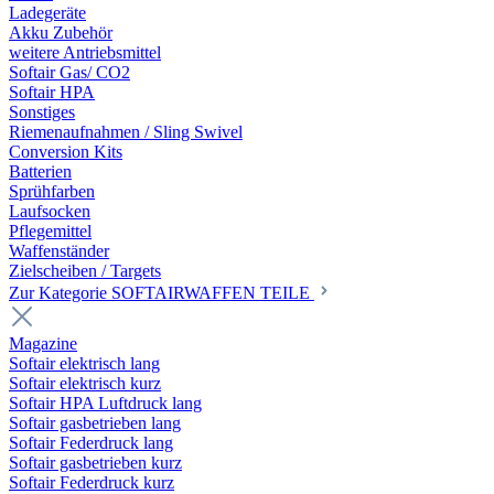
Ladegeräte
Akku Zubehör
weitere Antriebsmittel
Softair Gas/ CO2
Softair HPA
Sonstiges
Riemenaufnahmen / Sling Swivel
Conversion Kits
Batterien
Sprühfarben
Laufsocken
Pflegemittel
Waffenständer
Zielscheiben / Targets
Zur Kategorie SOFTAIRWAFFEN TEILE
Magazine
Softair elektrisch lang
Softair elektrisch kurz
Softair HPA Luftdruck lang
Softair gasbetrieben lang
Softair Federdruck lang
Softair gasbetrieben kurz
Softair Federdruck kurz