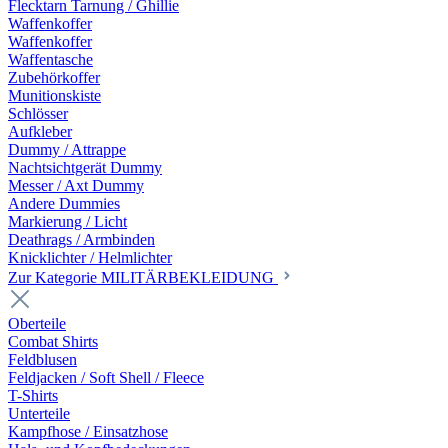
Flecktarn Tarnung / Ghillie
Waffenkoffer
Waffenkoffer
Waffentasche
Zubehörkoffer
Munitionskiste
Schlösser
Aufkleber
Dummy / Attrappe
Nachtsichtgerät Dummy
Messer / Axt Dummy
Andere Dummies
Markierung / Licht
Deathrags / Armbinden
Knicklichter / Helmlichter
Zur Kategorie MILITÄRBEKLEIDUNG
Oberteile
Combat Shirts
Feldblusen
Feldjacken / Soft Shell / Fleece
T-Shirts
Unterteile
Kampfhose / Einsatzhose