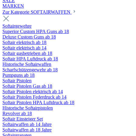
SALE
MARKEN
Zur Kategorie SOFTAIRWAFFEN
Softairgewehre
Superior Custom HPA Guns ab 18
Deluxe Custom Guns ab 18
Softair elektrisch ab 18
Softair elektrisch ab 14
Softair gasbetrieben ab 18
Softair HPA Luftdruck ab 18
Historische Softairwaffen
Scharfschützengewehr ab 18
Pumpguns ab 18
Softair Pistolen
Softair Pistolen Gas ab 18
Softair Pistolen elektrisch ab 14
Softair Pistolen Federdruck ab 14
Softair Pistolen HPA Luftdruck ab 18
Historische Softairpistolen
Revolver ab 18
Softair Einsteiger Set
Softairwaffen ab 14 Jahre
Softairwaffen ab 18 Jahre
Softairgranaten