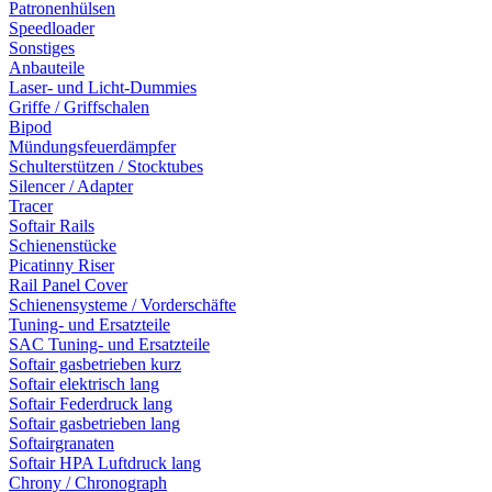
Patronenhülsen
Speedloader
Sonstiges
Anbauteile
Laser- und Licht-Dummies
Griffe / Griffschalen
Bipod
Mündungsfeuerdämpfer
Schulterstützen / Stocktubes
Silencer / Adapter
Tracer
Softair Rails
Schienenstücke
Picatinny Riser
Rail Panel Cover
Schienensysteme / Vorderschäfte
Tuning- und Ersatzteile
SAC Tuning- und Ersatzteile
Softair gasbetrieben kurz
Softair elektrisch lang
Softair Federdruck lang
Softair gasbetrieben lang
Softairgranaten
Softair HPA Luftdruck lang
Chrony / Chronograph