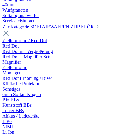
40mm
Wurfgranaten
Softairgranatwerfer
Serviceleistungen
Zur Kategorie SOFTAIRWAFFEN ZUBEHÖR
Zielfernrohre / Red Dot
Red Dot
Red Dot mit Vergrößerung
Red Dot + Magnifier Sets
Magnifier
Zielfernrohre
Montagen
Red Dot Erhöhung / Riser
Killflash / Protektor
Sonstiges
6mm Softair Kugeln
Bio BBs
Kunststoff BBs
Tracer BBs
Akkus / Ladegeräte
LiPo
NiMH
Li-Ion