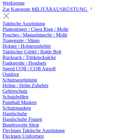
Werkzeuge
Zur Kategorie MILITÄRAUSRÜSTUNG
Taktische Ausrüstung
Plattenträger / Chest Rigg / Molle
Pouches / Magazintasche / Molle
Tragegurte / Slings
Holster / Holsterzubehör
Taktischer Gürtel / Battle Belt
Rucksack / Trinkrucksäcke
Funkgeräte / Headsets
Speed CQB / CQB Airsoft
Outdoor
Schutzausrüstung
Helme / Helm Zubehör
Gehörschutz
Schutzbrillen
Paintball Masken
Schutzmasken
Handschuhe
Handschuhe Frauen
Bundeswehr Shop
Flecktarn Taktische Ausrüstung
Flecktarn Uniformen