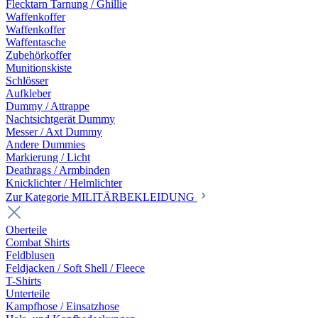
Flecktarn Tarnung / Ghillie
Waffenkoffer
Waffenkoffer
Waffentasche
Zubehörkoffer
Munitionskiste
Schlösser
Aufkleber
Dummy / Attrappe
Nachtsichtgerät Dummy
Messer / Axt Dummy
Andere Dummies
Markierung / Licht
Deathrags / Armbinden
Knicklichter / Helmlichter
Zur Kategorie MILITÄRBEKLEIDUNG
Oberteile
Combat Shirts
Feldblusen
Feldjacken / Soft Shell / Fleece
T-Shirts
Unterteile
Kampfhose / Einsatzhose