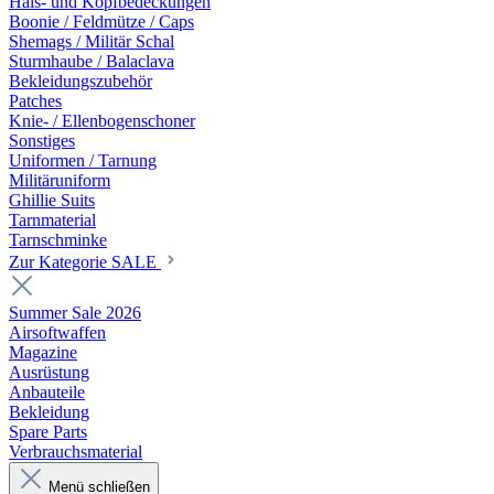
Hals- und Kopfbedeckungen
Boonie / Feldmütze / Caps
Shemags / Militär Schal
Sturmhaube / Balaclava
Bekleidungszubehör
Patches
Knie- / Ellenbogenschoner
Sonstiges
Uniformen / Tarnung
Militäruniform
Ghillie Suits
Tarnmaterial
Tarnschminke
Zur Kategorie SALE
Summer Sale 2026
Airsoftwaffen
Magazine
Ausrüstung
Anbauteile
Bekleidung
Spare Parts
Verbrauchsmaterial
Menü schließen