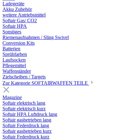
Ladegeräte
Akku Zubehör
weitere Antriebsmittel
Softair Gas/ CO2
Softair HPA
Sonstiges
Riemenaufnahmen / Sling Swivel
Conversion Kits
Batterien
Sprühfarben
Laufsocken
Pflegemittel
Waffenständer
Zielscheiben / Targets
Zur Kategorie SOFTAIRWAFFEN TEILE
Magazine
Softair elektrisch lang
Softair elektrisch kurz
Softair HPA Luftdruck lang
Softair gasbetrieben lang
Softair Federdruck lang
Softair gasbetrieben kurz
Softair Federdruck kurz