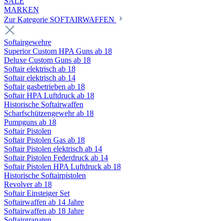
SALE
MARKEN
Zur Kategorie SOFTAIRWAFFEN
Softairgewehre
Superior Custom HPA Guns ab 18
Deluxe Custom Guns ab 18
Softair elektrisch ab 18
Softair elektrisch ab 14
Softair gasbetrieben ab 18
Softair HPA Luftdruck ab 18
Historische Softairwaffen
Scharfschützengewehr ab 18
Pumpguns ab 18
Softair Pistolen
Softair Pistolen Gas ab 18
Softair Pistolen elektrisch ab 14
Softair Pistolen Federdruck ab 14
Softair Pistolen HPA Luftdruck ab 18
Historische Softairpistolen
Revolver ab 18
Softair Einsteiger Set
Softairwaffen ab 14 Jahre
Softairwaffen ab 18 Jahre
Softairgranaten