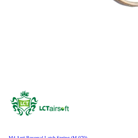
M4 Anti Reversal Latch Spring (M-070)