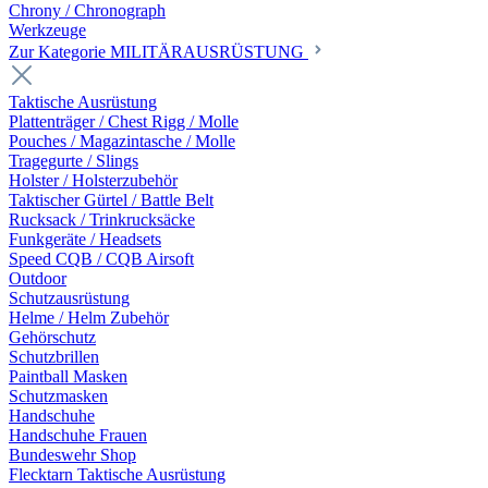
Chrony / Chronograph
Werkzeuge
Zur Kategorie MILITÄRAUSRÜSTUNG
Taktische Ausrüstung
Plattenträger / Chest Rigg / Molle
Pouches / Magazintasche / Molle
Tragegurte / Slings
Holster / Holsterzubehör
Taktischer Gürtel / Battle Belt
Rucksack / Trinkrucksäcke
Funkgeräte / Headsets
Speed CQB / CQB Airsoft
Outdoor
Schutzausrüstung
Helme / Helm Zubehör
Gehörschutz
Schutzbrillen
Paintball Masken
Schutzmasken
Handschuhe
Handschuhe Frauen
Bundeswehr Shop
Flecktarn Taktische Ausrüstung