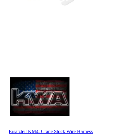
Ersatzteil KM4: Crane Stock Wire Harness