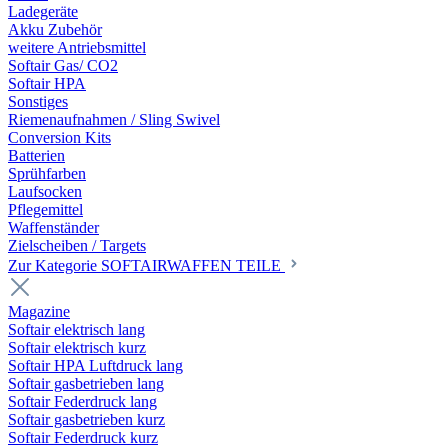
Ladegeräte
Akku Zubehör
weitere Antriebsmittel
Softair Gas/ CO2
Softair HPA
Sonstiges
Riemenaufnahmen / Sling Swivel
Conversion Kits
Batterien
Sprühfarben
Laufsocken
Pflegemittel
Waffenständer
Zielscheiben / Targets
Zur Kategorie SOFTAIRWAFFEN TEILE
Magazine
Softair elektrisch lang
Softair elektrisch kurz
Softair HPA Luftdruck lang
Softair gasbetrieben lang
Softair Federdruck lang
Softair gasbetrieben kurz
Softair Federdruck kurz