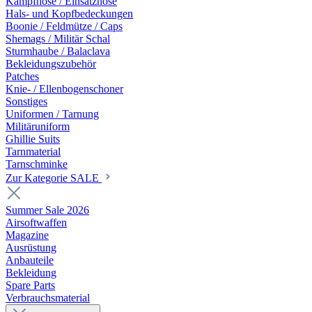
Kampfhose / Einsatzhose
Hals- und Kopfbedeckungen
Boonie / Feldmütze / Caps
Shemags / Militär Schal
Sturmhaube / Balaclava
Bekleidungszubehör
Patches
Knie- / Ellenbogenschoner
Sonstiges
Uniformen / Tarnung
Militäruniform
Ghillie Suits
Tarnmaterial
Tarnschminke
Zur Kategorie SALE
Summer Sale 2026
Airsoftwaffen
Magazine
Ausrüstung
Anbauteile
Bekleidung
Spare Parts
Verbrauchsmaterial