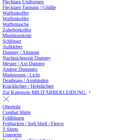
Flecktarn Uniformen
Flecktarn Tarnung / Ghillie
Waffenkoffer
Waffenkoffer
Waffentasche
Zubehörkoffer
Munitionskiste
Schlösser
Aufkleber
Dummy / Attrappe
Nachtsichtgerät Dummy
Messer / Axt Dummy
Andere Dummies
Markierung / Licht
Deathrags / Armbinden
Knicklichter / Helmlichter
Zur Kategorie MILITÄRBEKLEIDUNG
Oberteile
Combat Shirts
Feldblusen
Feldjacken / Soft Shell / Fleece
T-Shirts
Unterteile