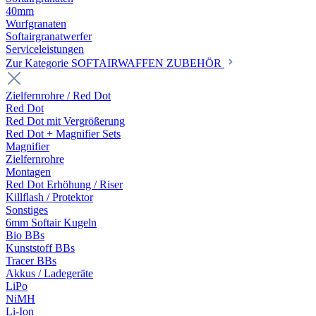
40mm
Wurfgranaten
Softairgranatwerfer
Serviceleistungen
Zur Kategorie SOFTAIRWAFFEN ZUBEHÖR
Zielfernrohre / Red Dot
Red Dot
Red Dot mit Vergrößerung
Red Dot + Magnifier Sets
Magnifier
Zielfernrohre
Montagen
Red Dot Erhöhung / Riser
Killflash / Protektor
Sonstiges
6mm Softair Kugeln
Bio BBs
Kunststoff BBs
Tracer BBs
Akkus / Ladegeräte
LiPo
NiMH
Li-Ion