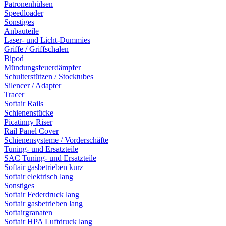
Patronenhülsen
Speedloader
Sonstiges
Anbauteile
Laser- und Licht-Dummies
Griffe / Griffschalen
Bipod
Mündungsfeuerdämpfer
Schulterstützen / Stocktubes
Silencer / Adapter
Tracer
Softair Rails
Schienenstücke
Picatinny Riser
Rail Panel Cover
Schienensysteme / Vorderschäfte
Tuning- und Ersatzteile
SAC Tuning- und Ersatzteile
Softair gasbetrieben kurz
Softair elektrisch lang
Sonstiges
Softair Federdruck lang
Softair gasbetrieben lang
Softairgranaten
Softair HPA Luftdruck lang