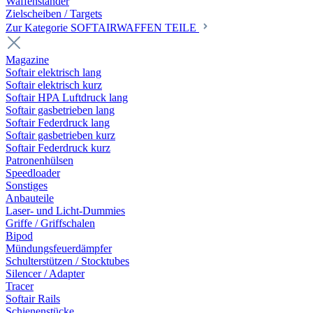
Waffenständer
Zielscheiben / Targets
Zur Kategorie SOFTAIRWAFFEN TEILE
Magazine
Softair elektrisch lang
Softair elektrisch kurz
Softair HPA Luftdruck lang
Softair gasbetrieben lang
Softair Federdruck lang
Softair gasbetrieben kurz
Softair Federdruck kurz
Patronenhülsen
Speedloader
Sonstiges
Anbauteile
Laser- und Licht-Dummies
Griffe / Griffschalen
Bipod
Mündungsfeuerdämpfer
Schulterstützen / Stocktubes
Silencer / Adapter
Tracer
Softair Rails
Schienenstücke