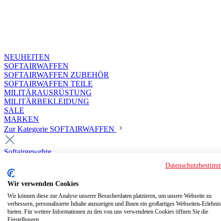
NEUHEITEN
SOFTAIRWAFFEN
SOFTAIRWAFFEN ZUBEHÖR
SOFTAIRWAFFEN TEILE
MILITÄRAUSRÜSTUNG
MILITÄRBEKLEIDUNG
SALE
MARKEN
Zur Kategorie SOFTAIRWAFFEN
Softairgewehre
Superior Custom HPA Guns ab 18
Datenschutzbestim
Deluxe Custom Guns ab 18
Softair elektrisch ab 18
Wir verwenden Cookies
Softair elektrisch ab 14
Softair gasbetrieben ab 18
Wir können diese zur Analyse unserer Besucherdaten platzieren, um unsere Webseite zu
verbessern, personalisierte Inhalte anzuzeigen und Ihnen ein großartiges Webseiten-Erlebnis
Softair HPA Luftdruck ab 18
bieten. Für weitere Informationen zu den von uns verwendeten Cookies öffnen Sie die
Historische Softairwaffen
Einstellungen.