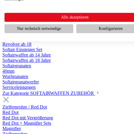
Scharfschützengewehr ab 18
Pumpguns ab 18
Softair Pistolen
Softair Pistolen Gas ab 18
Alle akzeptieren
Softair Pistolen elektrisch ab 14
Softair Pistolen Federdruck ab 14
Nur technisch notwendige
Konfigurieren
Softair Pistolen HPA Luftdruck ab 18
Historische Softairpistolen
Revolver ab 18
Softair Einsteiger Set
Softairwaffen ab 14 Jahre
Softairwaffen ab 18 Jahre
Softairgranaten
40mm
Wurfgranaten
Softairgranatwerfer
Serviceleistungen
Zur Kategorie SOFTAIRWAFFEN ZUBEHÖR
Zielfernrohre / Red Dot
Red Dot
Red Dot mit Vergrößerung
Red Dot + Magnifier Sets
Magnifier
Zielfernrohre