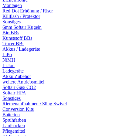
Montagen
Red Dot Erhöhung / Riser
Killflash / Protektor
Sonstiges
6mm Softair Kugeln
Bio BBs
Kunststoff BBs
Tracer BBs
Akkus / Ladegeräte
LiPo
NiMH
Li-Ion
Ladegeräte
Akku Zubehör
weitere Antriebsmittel
Softair Gas/ CO2
Softair HPA
Sonstiges
Riemenaufnahmen / Sling Swivel
Conversion Kits
Batterien
Sprühfarben
Laufsocken
Pflegemittel