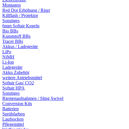
Montagen
Red Dot Erhöhung / Riser
Killflash / Protektor
Sonstiges
6mm Softair Kugeln
Bio BBs
Kunststoff BBs
Tracer BBs
Akkus / Ladegeräte
LiPo
NiMH
Li-Ion
Ladegeräte
Akku Zubehör
weitere Antriebsmittel
Softair Gas/ CO2
Softair HPA
Sonstiges
Riemenaufnahmen / Sling Swivel
Conversion Kits
Batterien
Sprühfarben
Laufsocken
Pflegemittel