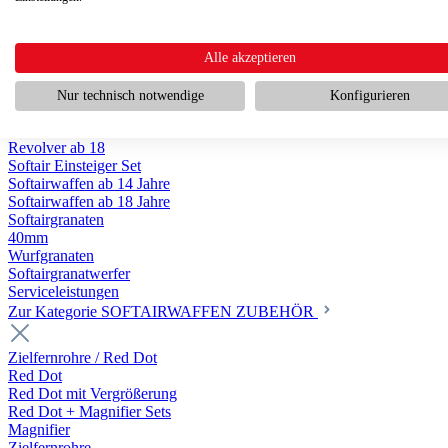
Scharfschützengewehr ab 18
Pumpguns ab 18
Softair Pistolen
Softair Pistolen Gas ab 18
Alle akzeptieren
Softair Pistolen elektrisch ab 14
Softair Pistolen Federdruck ab 14
Nur technisch notwendige
Konfigurieren
Softair Pistolen HPA Luftdruck ab 18
Historische Softairpistolen
Revolver ab 18
Softair Einsteiger Set
Softairwaffen ab 14 Jahre
Softairwaffen ab 18 Jahre
Softairgranaten
40mm
Wurfgranaten
Softairgranatwerfer
Serviceleistungen
Zur Kategorie SOFTAIRWAFFEN ZUBEHÖR
Zielfernrohre / Red Dot
Red Dot
Red Dot mit Vergrößerung
Red Dot + Magnifier Sets
Magnifier
Zielfernrohre