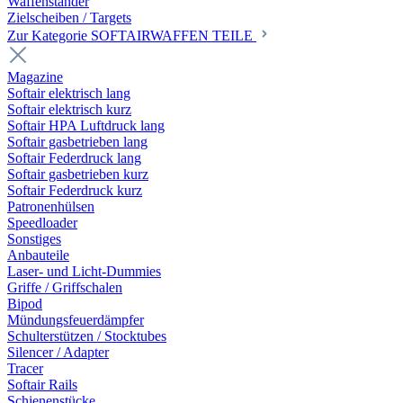
Waffenständer
Zielscheiben / Targets
Zur Kategorie SOFTAIRWAFFEN TEILE
Magazine
Softair elektrisch lang
Softair elektrisch kurz
Softair HPA Luftdruck lang
Softair gasbetrieben lang
Softair Federdruck lang
Softair gasbetrieben kurz
Softair Federdruck kurz
Patronenhülsen
Speedloader
Sonstiges
Anbauteile
Laser- und Licht-Dummies
Griffe / Griffschalen
Bipod
Mündungsfeuerdämpfer
Schulterstützen / Stocktubes
Silencer / Adapter
Tracer
Softair Rails
Schienenstücke