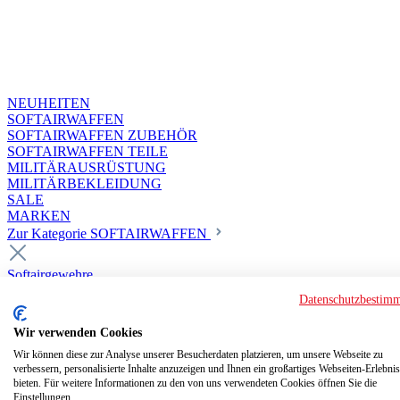
NEUHEITEN
SOFTAIRWAFFEN
SOFTAIRWAFFEN ZUBEHÖR
SOFTAIRWAFFEN TEILE
MILITÄRAUSRÜSTUNG
MILITÄRBEKLEIDUNG
SALE
MARKEN
Zur Kategorie SOFTAIRWAFFEN
Softairgewehre
Superior Custom HPA Guns ab 18
Datenschutzbestim
Deluxe Custom Guns ab 18
Softair elektrisch ab 18
Wir verwenden Cookies
Softair elektrisch ab 14
Softair gasbetrieben ab 18
Wir können diese zur Analyse unserer Besucherdaten platzieren, um unsere Webseite zu
verbessern, personalisierte Inhalte anzuzeigen und Ihnen ein großartiges Webseiten-Erlebnis
Softair HPA Luftdruck ab 18
bieten. Für weitere Informationen zu den von uns verwendeten Cookies öffnen Sie die
Historische Softairwaffen
Einstellungen.