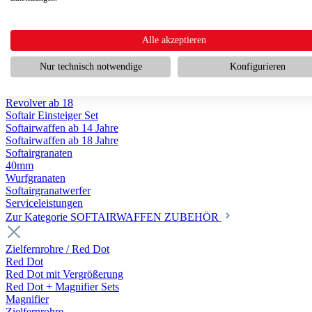
Scharfschützengewehr ab 18
Pumpguns ab 18
Softair Pistolen
Softair Pistolen Gas ab 18
Alle akzeptieren
Softair Pistolen elektrisch ab 14
Softair Pistolen Federdruck ab 14
Nur technisch notwendige
Konfigurieren
Softair Pistolen HPA Luftdruck ab 18
Historische Softairpistolen
Revolver ab 18
Softair Einsteiger Set
Softairwaffen ab 14 Jahre
Softairwaffen ab 18 Jahre
Softairgranaten
40mm
Wurfgranaten
Softairgranatwerfer
Serviceleistungen
Zur Kategorie SOFTAIRWAFFEN ZUBEHÖR
Zielfernrohre / Red Dot
Red Dot
Red Dot mit Vergrößerung
Red Dot + Magnifier Sets
Magnifier
Zielfernrohre