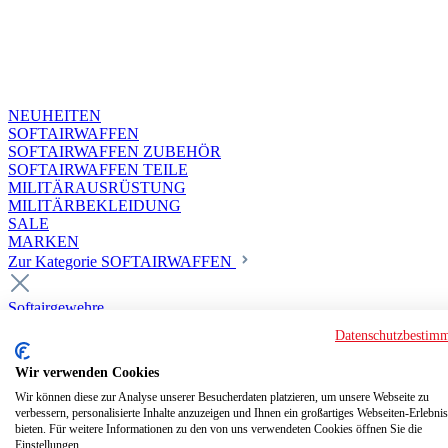
NEUHEITEN
SOFTAIRWAFFEN
SOFTAIRWAFFEN ZUBEHÖR
SOFTAIRWAFFEN TEILE
MILITÄRAUSRÜSTUNG
MILITÄRBEKLEIDUNG
SALE
MARKEN
Zur Kategorie SOFTAIRWAFFEN
Softairgewehre
Superior Custom HPA Guns ab 18
Datenschutzbestim
Deluxe Custom Guns ab 18
Softair elektrisch ab 18
Wir verwenden Cookies
Softair elektrisch ab 14
Softair gasbetrieben ab 18
Wir können diese zur Analyse unserer Besucherdaten platzieren, um unsere Webseite zu
verbessern, personalisierte Inhalte anzuzeigen und Ihnen ein großartiges Webseiten-Erlebnis
Softair HPA Luftdruck ab 18
bieten. Für weitere Informationen zu den von uns verwendeten Cookies öffnen Sie die
Historische Softairwaffen
Einstellungen.