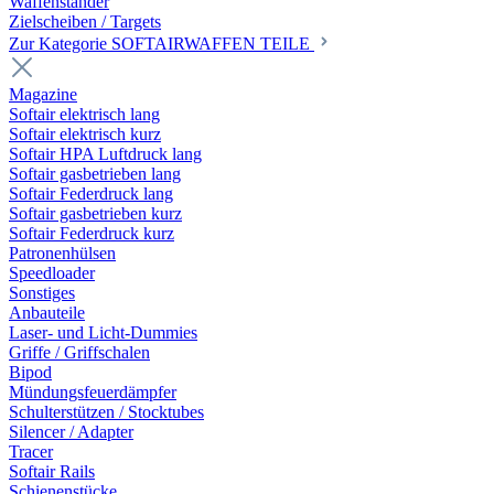
Waffenständer
Zielscheiben / Targets
Zur Kategorie SOFTAIRWAFFEN TEILE
Magazine
Softair elektrisch lang
Softair elektrisch kurz
Softair HPA Luftdruck lang
Softair gasbetrieben lang
Softair Federdruck lang
Softair gasbetrieben kurz
Softair Federdruck kurz
Patronenhülsen
Speedloader
Sonstiges
Anbauteile
Laser- und Licht-Dummies
Griffe / Griffschalen
Bipod
Mündungsfeuerdämpfer
Schulterstützen / Stocktubes
Silencer / Adapter
Tracer
Softair Rails
Schienenstücke