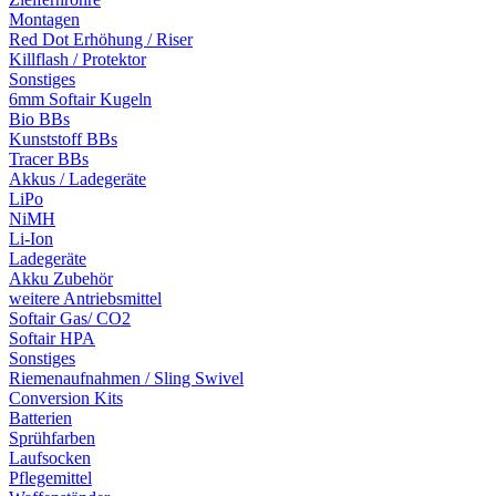
Montagen
Red Dot Erhöhung / Riser
Killflash / Protektor
Sonstiges
6mm Softair Kugeln
Bio BBs
Kunststoff BBs
Tracer BBs
Akkus / Ladegeräte
LiPo
NiMH
Li-Ion
Ladegeräte
Akku Zubehör
weitere Antriebsmittel
Softair Gas/ CO2
Softair HPA
Sonstiges
Riemenaufnahmen / Sling Swivel
Conversion Kits
Batterien
Sprühfarben
Laufsocken
Pflegemittel