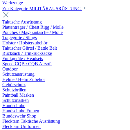
Werkzeuge
Zur Kategorie MILITÄRAUSRÜSTUNG
Taktische Ausrüstung
Plattenträger / Chest Rigg / Molle
Pouches / Magazintasche / Molle
Tragegurte / Slings
Holster / Holsterzubehör
Taktischer Gürtel / Battle Belt
Rucksack / Trinkrucksäcke
Funkgeräte / Headsets
Speed CQB / CQB Airsoft
Outdoor
Schutzausrüstung
Helme / Helm Zubehör
Gehörschutz
Schutzbrillen
Paintball Masken
Schutzmasken
Handschuhe
Handschuhe Frauen
Bundeswehr Shop
Flecktarn Taktische Ausrüstung
Flecktarn Uniformen