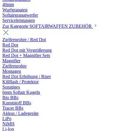
40mm
Wurfgranaten
Softairgranatwerfer
Serviceleistungen
Zur Kategorie SOFTAIRWAFFEN ZUBEHÖR
Zielfernrohre / Red Dot
Red Dot
Red Dot mit Vergrößerung
Red Dot + Magnifier Sets
Magnifier
Zielfernrohre
Montagen
Red Dot Erhöhung / Riser
Killflash / Protektor
Sonstiges
6mm Softair Kugeln
Bio BBs
Kunststoff BBs
Tracer BBs
Akkus / Ladegeräte
LiPo
NiMH
Li-Ion