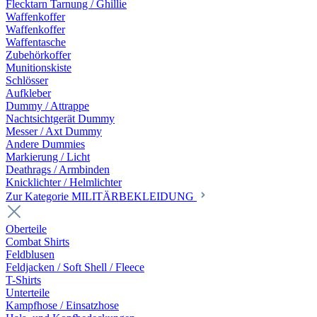
Flecktarn Tarnung / Ghillie
Waffenkoffer
Waffenkoffer
Waffentasche
Zubehörkoffer
Munitionskiste
Schlösser
Aufkleber
Dummy / Attrappe
Nachtsichtgerät Dummy
Messer / Axt Dummy
Andere Dummies
Markierung / Licht
Deathrags / Armbinden
Knicklichter / Helmlichter
Zur Kategorie MILITÄRBEKLEIDUNG
Oberteile
Combat Shirts
Feldblusen
Feldjacken / Soft Shell / Fleece
T-Shirts
Unterteile
Kampfhose / Einsatzhose