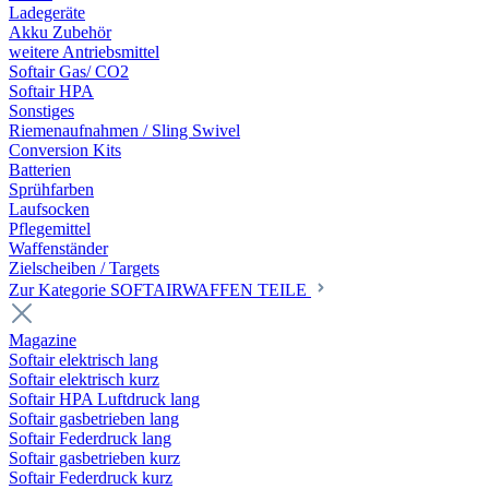
Ladegeräte
Akku Zubehör
weitere Antriebsmittel
Softair Gas/ CO2
Softair HPA
Sonstiges
Riemenaufnahmen / Sling Swivel
Conversion Kits
Batterien
Sprühfarben
Laufsocken
Pflegemittel
Waffenständer
Zielscheiben / Targets
Zur Kategorie SOFTAIRWAFFEN TEILE
Magazine
Softair elektrisch lang
Softair elektrisch kurz
Softair HPA Luftdruck lang
Softair gasbetrieben lang
Softair Federdruck lang
Softair gasbetrieben kurz
Softair Federdruck kurz