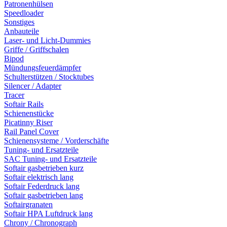
Patronenhülsen
Speedloader
Sonstiges
Anbauteile
Laser- und Licht-Dummies
Griffe / Griffschalen
Bipod
Mündungsfeuerdämpfer
Schulterstützen / Stocktubes
Silencer / Adapter
Tracer
Softair Rails
Schienenstücke
Picatinny Riser
Rail Panel Cover
Schienensysteme / Vorderschäfte
Tuning- und Ersatzteile
SAC Tuning- und Ersatzteile
Softair gasbetrieben kurz
Softair elektrisch lang
Softair Federdruck lang
Softair gasbetrieben lang
Softairgranaten
Softair HPA Luftdruck lang
Chrony / Chronograph