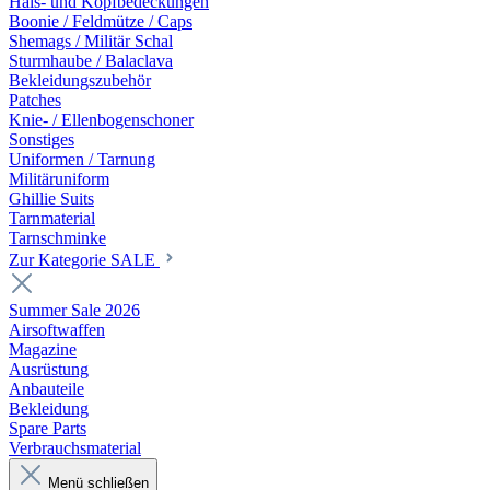
Hals- und Kopfbedeckungen
Boonie / Feldmütze / Caps
Shemags / Militär Schal
Sturmhaube / Balaclava
Bekleidungszubehör
Patches
Knie- / Ellenbogenschoner
Sonstiges
Uniformen / Tarnung
Militäruniform
Ghillie Suits
Tarnmaterial
Tarnschminke
Zur Kategorie SALE
Summer Sale 2026
Airsoftwaffen
Magazine
Ausrüstung
Anbauteile
Bekleidung
Spare Parts
Verbrauchsmaterial
Menü schließen