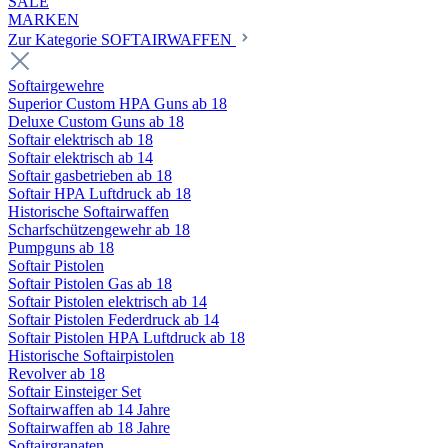
SALE
MARKEN
Zur Kategorie SOFTAIRWAFFEN
Softairgewehre
Superior Custom HPA Guns ab 18
Deluxe Custom Guns ab 18
Softair elektrisch ab 18
Softair elektrisch ab 14
Softair gasbetrieben ab 18
Softair HPA Luftdruck ab 18
Historische Softairwaffen
Scharfschützengewehr ab 18
Pumpguns ab 18
Softair Pistolen
Softair Pistolen Gas ab 18
Softair Pistolen elektrisch ab 14
Softair Pistolen Federdruck ab 14
Softair Pistolen HPA Luftdruck ab 18
Historische Softairpistolen
Revolver ab 18
Softair Einsteiger Set
Softairwaffen ab 14 Jahre
Softairwaffen ab 18 Jahre
Softairgranaten