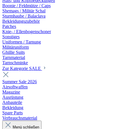
Hals- und Kopfbedeckungen
Boonie / Feldmütze / Caps
Shemags / Militär Schal
Sturmhaube / Balaclava
Bekleidungszubehör
Patches
Knie- / Ellenbogenschoner
Sonstiges
Uniformen / Tarnung
Militäruniform
Ghillie Suits
Tarnmaterial
Tarnschminke
Zur Kategorie SALE
Summer Sale 2026
Airsoftwaffen
Magazine
Ausrüstung
Anbauteile
Bekleidung
Spare Parts
Verbrauchsmaterial
Menü schließen