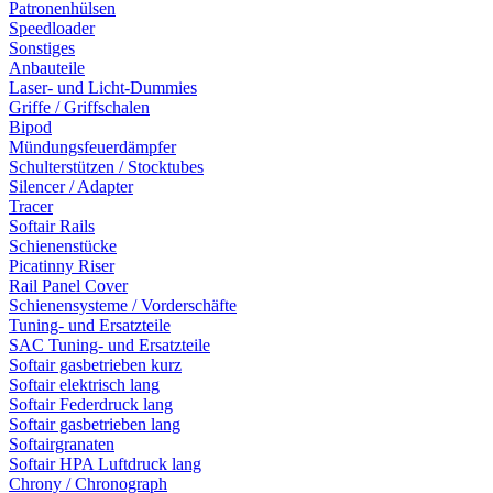
Patronenhülsen
Speedloader
Sonstiges
Anbauteile
Laser- und Licht-Dummies
Griffe / Griffschalen
Bipod
Mündungsfeuerdämpfer
Schulterstützen / Stocktubes
Silencer / Adapter
Tracer
Softair Rails
Schienenstücke
Picatinny Riser
Rail Panel Cover
Schienensysteme / Vorderschäfte
Tuning- und Ersatzteile
SAC Tuning- und Ersatzteile
Softair gasbetrieben kurz
Softair elektrisch lang
Softair Federdruck lang
Softair gasbetrieben lang
Softairgranaten
Softair HPA Luftdruck lang
Chrony / Chronograph