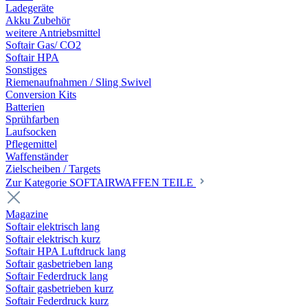
Ladegeräte
Akku Zubehör
weitere Antriebsmittel
Softair Gas/ CO2
Softair HPA
Sonstiges
Riemenaufnahmen / Sling Swivel
Conversion Kits
Batterien
Sprühfarben
Laufsocken
Pflegemittel
Waffenständer
Zielscheiben / Targets
Zur Kategorie SOFTAIRWAFFEN TEILE
Magazine
Softair elektrisch lang
Softair elektrisch kurz
Softair HPA Luftdruck lang
Softair gasbetrieben lang
Softair Federdruck lang
Softair gasbetrieben kurz
Softair Federdruck kurz