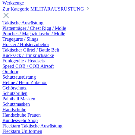
Werkzeuge
Zur Kategorie MILITÄRAUSRÜSTUNG
Taktische Ausrüstung
Plattenträger / Chest Rigg / Molle
Pouches / Magazintasche / Molle
Tragegurte / Slings
Holster / Holsterzubehör
Taktischer Gürtel / Battle Belt
Rucksack / Trinkrucksäcke
Funkgeräte / Headsets
Speed CQB / CQB Airsoft
Outdoor
Schutzausrüstung
Helme / Helm Zubehör
Gehörschutz
Schutzbrillen
Paintball Masken
Schutzmasken
Handschuhe
Handschuhe Frauen
Bundeswehr Shop
Flecktarn Taktische Ausrüstung
Flecktarn Uniformen