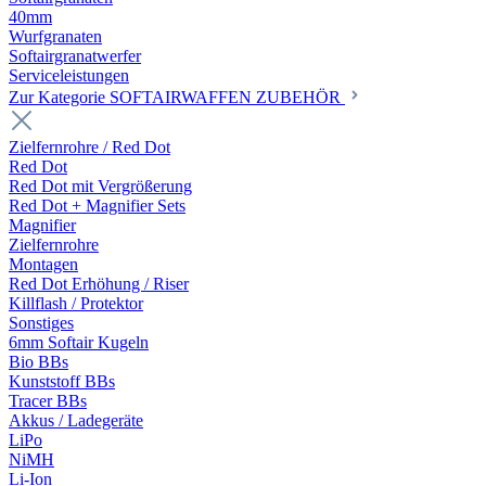
40mm
Wurfgranaten
Softairgranatwerfer
Serviceleistungen
Zur Kategorie SOFTAIRWAFFEN ZUBEHÖR
Zielfernrohre / Red Dot
Red Dot
Red Dot mit Vergrößerung
Red Dot + Magnifier Sets
Magnifier
Zielfernrohre
Montagen
Red Dot Erhöhung / Riser
Killflash / Protektor
Sonstiges
6mm Softair Kugeln
Bio BBs
Kunststoff BBs
Tracer BBs
Akkus / Ladegeräte
LiPo
NiMH
Li-Ion