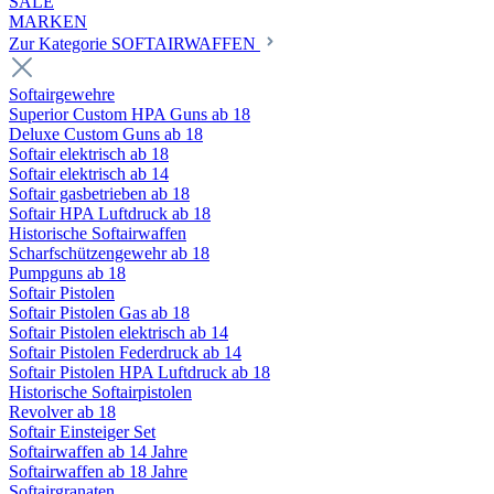
SALE
MARKEN
Zur Kategorie SOFTAIRWAFFEN
Softairgewehre
Superior Custom HPA Guns ab 18
Deluxe Custom Guns ab 18
Softair elektrisch ab 18
Softair elektrisch ab 14
Softair gasbetrieben ab 18
Softair HPA Luftdruck ab 18
Historische Softairwaffen
Scharfschützengewehr ab 18
Pumpguns ab 18
Softair Pistolen
Softair Pistolen Gas ab 18
Softair Pistolen elektrisch ab 14
Softair Pistolen Federdruck ab 14
Softair Pistolen HPA Luftdruck ab 18
Historische Softairpistolen
Revolver ab 18
Softair Einsteiger Set
Softairwaffen ab 14 Jahre
Softairwaffen ab 18 Jahre
Softairgranaten