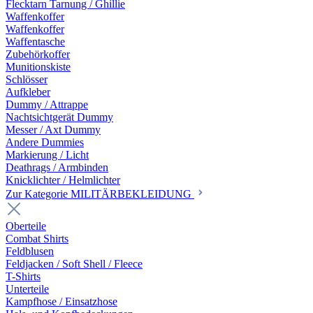
Flecktarn Tarnung / Ghillie
Waffenkoffer
Waffenkoffer
Waffentasche
Zubehörkoffer
Munitionskiste
Schlösser
Aufkleber
Dummy / Attrappe
Nachtsichtgerät Dummy
Messer / Axt Dummy
Andere Dummies
Markierung / Licht
Deathrags / Armbinden
Knicklichter / Helmlichter
Zur Kategorie MILITÄRBEKLEIDUNG
Oberteile
Combat Shirts
Feldblusen
Feldjacken / Soft Shell / Fleece
T-Shirts
Unterteile
Kampfhose / Einsatzhose