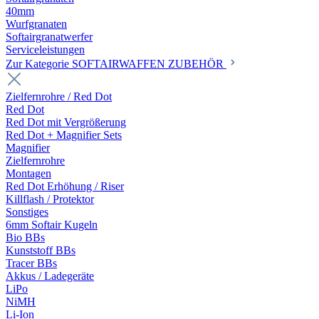
40mm
Wurfgranaten
Softairgranatwerfer
Serviceleistungen
Zur Kategorie SOFTAIRWAFFEN ZUBEHÖR
Zielfernrohre / Red Dot
Red Dot
Red Dot mit Vergrößerung
Red Dot + Magnifier Sets
Magnifier
Zielfernrohre
Montagen
Red Dot Erhöhung / Riser
Killflash / Protektor
Sonstiges
6mm Softair Kugeln
Bio BBs
Kunststoff BBs
Tracer BBs
Akkus / Ladegeräte
LiPo
NiMH
Li-Ion