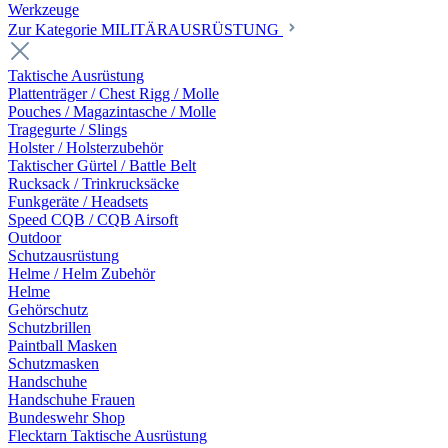
Werkzeuge
Zur Kategorie MILITÄRAUSRÜSTUNG
Taktische Ausrüstung
Plattenträger / Chest Rigg / Molle
Pouches / Magazintasche / Molle
Tragegurte / Slings
Holster / Holsterzubehör
Taktischer Gürtel / Battle Belt
Rucksack / Trinkrucksäcke
Funkgeräte / Headsets
Speed CQB / CQB Airsoft
Outdoor
Schutzausrüstung
Helme / Helm Zubehör
Helme
Gehörschutz
Schutzbrillen
Paintball Masken
Schutzmasken
Handschuhe
Handschuhe Frauen
Bundeswehr Shop
Flecktarn Taktische Ausrüstung