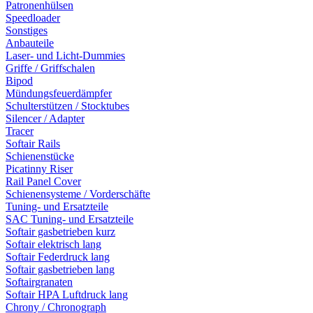
Patronenhülsen
Speedloader
Sonstiges
Anbauteile
Laser- und Licht-Dummies
Griffe / Griffschalen
Bipod
Mündungsfeuerdämpfer
Schulterstützen / Stocktubes
Silencer / Adapter
Tracer
Softair Rails
Schienenstücke
Picatinny Riser
Rail Panel Cover
Schienensysteme / Vorderschäfte
Tuning- und Ersatzteile
SAC Tuning- und Ersatzteile
Softair gasbetrieben kurz
Softair elektrisch lang
Softair Federdruck lang
Softair gasbetrieben lang
Softairgranaten
Softair HPA Luftdruck lang
Chrony / Chronograph