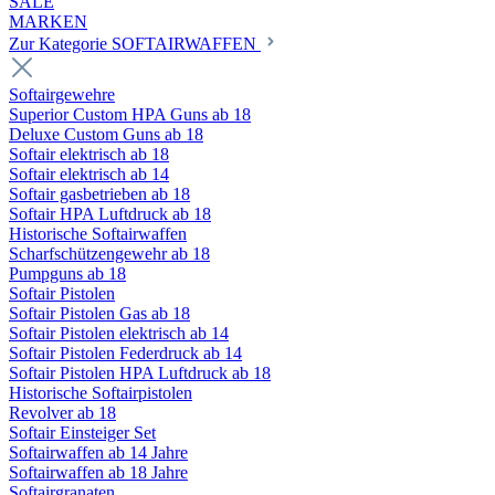
SALE
MARKEN
Zur Kategorie SOFTAIRWAFFEN
Softairgewehre
Superior Custom HPA Guns ab 18
Deluxe Custom Guns ab 18
Softair elektrisch ab 18
Softair elektrisch ab 14
Softair gasbetrieben ab 18
Softair HPA Luftdruck ab 18
Historische Softairwaffen
Scharfschützengewehr ab 18
Pumpguns ab 18
Softair Pistolen
Softair Pistolen Gas ab 18
Softair Pistolen elektrisch ab 14
Softair Pistolen Federdruck ab 14
Softair Pistolen HPA Luftdruck ab 18
Historische Softairpistolen
Revolver ab 18
Softair Einsteiger Set
Softairwaffen ab 14 Jahre
Softairwaffen ab 18 Jahre
Softairgranaten