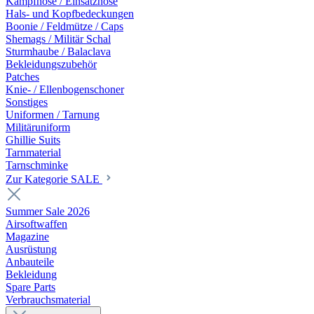
Kampfhose / Einsatzhose
Hals- und Kopfbedeckungen
Boonie / Feldmütze / Caps
Shemags / Militär Schal
Sturmhaube / Balaclava
Bekleidungszubehör
Patches
Knie- / Ellenbogenschoner
Sonstiges
Uniformen / Tarnung
Militäruniform
Ghillie Suits
Tarnmaterial
Tarnschminke
Zur Kategorie SALE
Summer Sale 2026
Airsoftwaffen
Magazine
Ausrüstung
Anbauteile
Bekleidung
Spare Parts
Verbrauchsmaterial