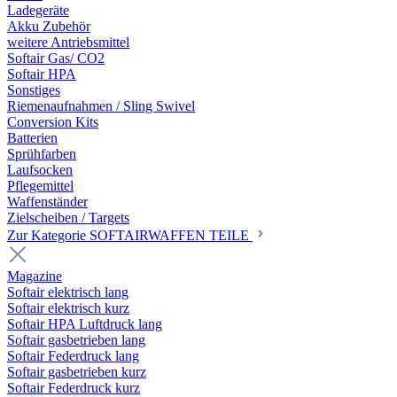
Ladegeräte
Akku Zubehör
weitere Antriebsmittel
Softair Gas/ CO2
Softair HPA
Sonstiges
Riemenaufnahmen / Sling Swivel
Conversion Kits
Batterien
Sprühfarben
Laufsocken
Pflegemittel
Waffenständer
Zielscheiben / Targets
Zur Kategorie SOFTAIRWAFFEN TEILE
Magazine
Softair elektrisch lang
Softair elektrisch kurz
Softair HPA Luftdruck lang
Softair gasbetrieben lang
Softair Federdruck lang
Softair gasbetrieben kurz
Softair Federdruck kurz