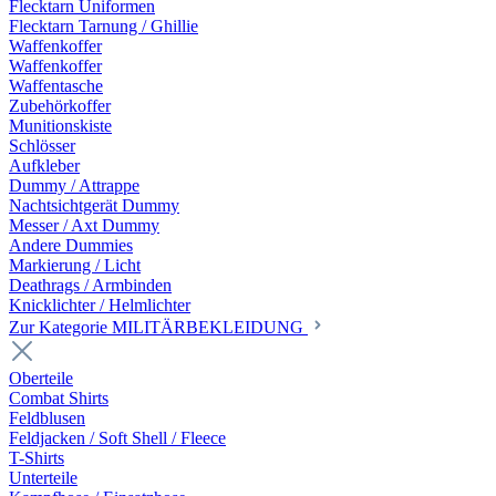
Flecktarn Uniformen
Flecktarn Tarnung / Ghillie
Waffenkoffer
Waffenkoffer
Waffentasche
Zubehörkoffer
Munitionskiste
Schlösser
Aufkleber
Dummy / Attrappe
Nachtsichtgerät Dummy
Messer / Axt Dummy
Andere Dummies
Markierung / Licht
Deathrags / Armbinden
Knicklichter / Helmlichter
Zur Kategorie MILITÄRBEKLEIDUNG
Oberteile
Combat Shirts
Feldblusen
Feldjacken / Soft Shell / Fleece
T-Shirts
Unterteile