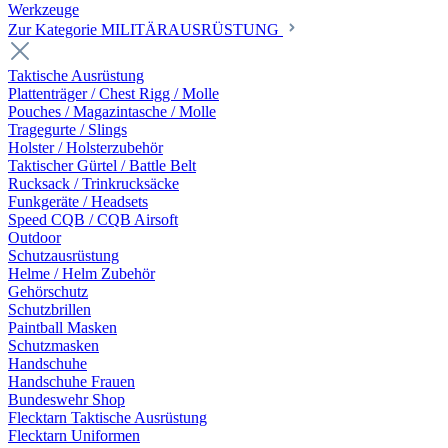
Werkzeuge
Zur Kategorie MILITÄRAUSRÜSTUNG
Taktische Ausrüstung
Plattenträger / Chest Rigg / Molle
Pouches / Magazintasche / Molle
Tragegurte / Slings
Holster / Holsterzubehör
Taktischer Gürtel / Battle Belt
Rucksack / Trinkrucksäcke
Funkgeräte / Headsets
Speed CQB / CQB Airsoft
Outdoor
Schutzausrüstung
Helme / Helm Zubehör
Gehörschutz
Schutzbrillen
Paintball Masken
Schutzmasken
Handschuhe
Handschuhe Frauen
Bundeswehr Shop
Flecktarn Taktische Ausrüstung
Flecktarn Uniformen