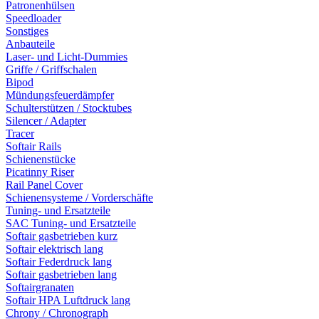
Patronenhülsen
Speedloader
Sonstiges
Anbauteile
Laser- und Licht-Dummies
Griffe / Griffschalen
Bipod
Mündungsfeuerdämpfer
Schulterstützen / Stocktubes
Silencer / Adapter
Tracer
Softair Rails
Schienenstücke
Picatinny Riser
Rail Panel Cover
Schienensysteme / Vorderschäfte
Tuning- und Ersatzteile
SAC Tuning- und Ersatzteile
Softair gasbetrieben kurz
Softair elektrisch lang
Softair Federdruck lang
Softair gasbetrieben lang
Softairgranaten
Softair HPA Luftdruck lang
Chrony / Chronograph