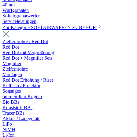
40mm
Wurfgranaten
Softairgranatwerfer
Serviceleistungen
Zur Kategorie SOFTAIRWAFFEN ZUBEHÖR
Zielfernrohre / Red Dot
Red Dot
Red Dot mit Vergrößerung
Red Dot + Magnifier Sets
Magnifier
Zielfernrohre
Montagen
Red Dot Erhöhung / Riser
Killflash / Protektor
Sonstiges
6mm Softair Kugeln
Bio BBs
Kunststoff BBs
Tracer BBs
Akkus / Ladegeräte
LiPo
NiMH
Li-Ion