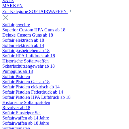
SALE
MARKEN
Zur Kategorie SOFTAIRWAFFEN
Softairgewehre
Superior Custom HPA Guns ab 18
Deluxe Custom Guns ab 18
Softair elektrisch ab 18
Softair elektrisch ab 14
Softair gasbetrieben ab 18
Softair HPA Luftdruck ab 18
Historische Softairwaffen
Scharfschützengewehr ab 18
Pumpguns ab 18
Softair Pistolen
Softair Pistolen Gas ab 18
Softair Pistolen elektrisch ab 14
Softair Pistolen Federdruck ab 14
Softair Pistolen HPA Luftdruck ab 18
Historische Softairpistolen
Revolver ab 18
Softair Einsteiger Set
Softairwaffen ab 14 Jahre
Softairwaffen ab 18 Jahre
Softairgranaten