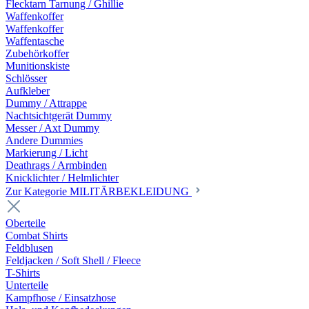
Flecktarn Tarnung / Ghillie
Waffenkoffer
Waffenkoffer
Waffentasche
Zubehörkoffer
Munitionskiste
Schlösser
Aufkleber
Dummy / Attrappe
Nachtsichtgerät Dummy
Messer / Axt Dummy
Andere Dummies
Markierung / Licht
Deathrags / Armbinden
Knicklichter / Helmlichter
Zur Kategorie MILITÄRBEKLEIDUNG
Oberteile
Combat Shirts
Feldblusen
Feldjacken / Soft Shell / Fleece
T-Shirts
Unterteile
Kampfhose / Einsatzhose