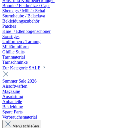
Hals- und Kopfbedeckungen
Boonie / Feldmütze / Caps
Shemags / Militär Schal
Sturmhaube / Balaclava
Bekleidungszubehör
Patches
Knie- / Ellenbogenschoner
Sonstiges
Uniformen / Tarnung
Militäruniform
Ghillie Suits
Tarnmaterial
Tarnschminke
Zur Kategorie SALE
Summer Sale 2026
Airsoftwaffen
Magazine
Ausrüstung
Anbauteile
Bekleidung
Spare Parts
Verbrauchsmaterial
Menü schließen