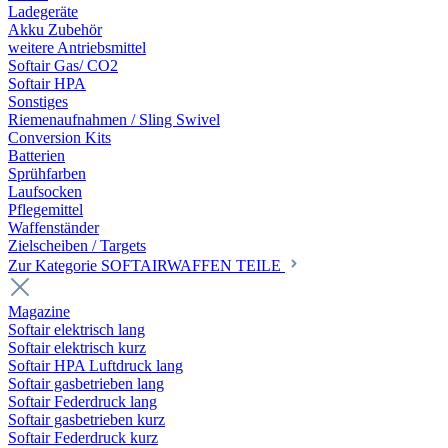
Ladegeräte
Akku Zubehör
weitere Antriebsmittel
Softair Gas/ CO2
Softair HPA
Sonstiges
Riemenaufnahmen / Sling Swivel
Conversion Kits
Batterien
Sprühfarben
Laufsocken
Pflegemittel
Waffenständer
Zielscheiben / Targets
Zur Kategorie SOFTAIRWAFFEN TEILE
Magazine
Softair elektrisch lang
Softair elektrisch kurz
Softair HPA Luftdruck lang
Softair gasbetrieben lang
Softair Federdruck lang
Softair gasbetrieben kurz
Softair Federdruck kurz