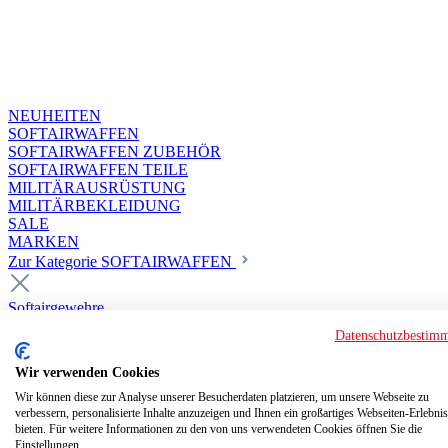
NEUHEITEN
SOFTAIRWAFFEN
SOFTAIRWAFFEN ZUBEHÖR
SOFTAIRWAFFEN TEILE
MILITÄRAUSRÜSTUNG
MILITÄRBEKLEIDUNG
SALE
MARKEN
Zur Kategorie SOFTAIRWAFFEN
Softairgewehre
Superior Custom HPA Guns ab 18
Datenschutzbestim
Deluxe Custom Guns ab 18
Softair elektrisch ab 18
Wir verwenden Cookies
Softair elektrisch ab 14
Softair gasbetrieben ab 18
Wir können diese zur Analyse unserer Besucherdaten platzieren, um unsere Webseite zu
verbessern, personalisierte Inhalte anzuzeigen und Ihnen ein großartiges Webseiten-Erlebnis
Softair HPA Luftdruck ab 18
bieten. Für weitere Informationen zu den von uns verwendeten Cookies öffnen Sie die
Historische Softairwaffen
Einstellungen.