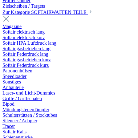
Waffenständer
Zielscheiben / Targets
Zur Kategorie SOFTAIRWAFFEN TEILE
Magazine
Softair elektrisch lang
Softair elektrisch kurz
Softair HPA Luftdruck lang
Softair gasbetrieben lang
Softair Federdruck lang
Softair gasbetrieben kurz
Softair Federdruck kurz
Patronenhülsen
Speedloader
Sonstiges
Anbauteile
Laser- und Licht-Dummies
Griffe / Griffschalen
Bipod
Mündungsfeuerdämpfer
Schulterstützen / Stocktubes
Silencer / Adapter
Tracer
Softair Rails
Schienenstücke