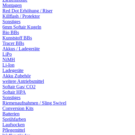
Montagen
Red Dot Erhöhung / Riser
Killflash / Protektor
Sonstiges
6mm Softair Kugeln
Bio BBs
Kunststoff BBs
Tracer BBs
Akkus / Ladegeräte
LiPo
NiMH
Li-Ion
Ladegeräte
Akku Zubehör
weitere Antriebsmittel
Softair Gas/ CO2
Softair HPA
Sonstiges
Riemenaufnahmen / Sling Swivel
Conversion Kits
Batterien
Sprühfarben
Laufsocken
Pflegemittel