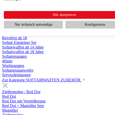
Scharfschützengewehr ab 18
Pumpguns ab 18
Softair Pistolen
Softair Pistolen Gas ab 18
Alle akzeptieren
Softair Pistolen elektrisch ab 14
Softair Pistolen Federdruck ab 14
Nur technisch notwendige
Konfigurieren
Softair Pistolen HPA Luftdruck ab 18
Historische Softairpistolen
Revolver ab 18
Softair Einsteiger Set
Softairwaffen ab 14 Jahre
Softairwaffen ab 18 Jahre
Softairgranaten
40mm
Wurfgranaten
Softairgranatwerfer
Serviceleistungen
Zur Kategorie SOFTAIRWAFFEN ZUBEHÖR
Zielfernrohre / Red Dot
Red Dot
Red Dot mit Vergrößerung
Red Dot + Magnifier Sets
Magnifier
Zielfernrohre