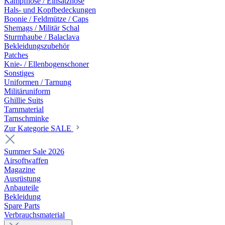
Kampfhose / Einsatzhose
Hals- und Kopfbedeckungen
Boonie / Feldmütze / Caps
Shemags / Militär Schal
Sturmhaube / Balaclava
Bekleidungszubehör
Patches
Knie- / Ellenbogenschoner
Sonstiges
Uniformen / Tarnung
Militäruniform
Ghillie Suits
Tarnmaterial
Tarnschminke
Zur Kategorie SALE
Summer Sale 2026
Airsoftwaffen
Magazine
Ausrüstung
Anbauteile
Bekleidung
Spare Parts
Verbrauchsmaterial