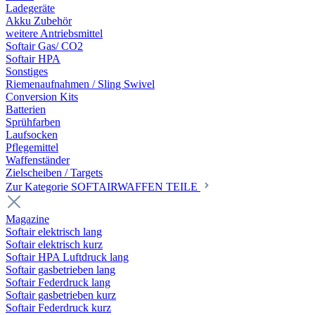
Ladegeräte
Akku Zubehör
weitere Antriebsmittel
Softair Gas/ CO2
Softair HPA
Sonstiges
Riemenaufnahmen / Sling Swivel
Conversion Kits
Batterien
Sprühfarben
Laufsocken
Pflegemittel
Waffenständer
Zielscheiben / Targets
Zur Kategorie SOFTAIRWAFFEN TEILE
Magazine
Softair elektrisch lang
Softair elektrisch kurz
Softair HPA Luftdruck lang
Softair gasbetrieben lang
Softair Federdruck lang
Softair gasbetrieben kurz
Softair Federdruck kurz