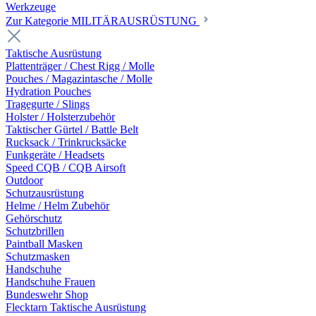
Werkzeuge
Zur Kategorie MILITÄRAUSRÜSTUNG
Taktische Ausrüstung
Plattenträger / Chest Rigg / Molle
Pouches / Magazintasche / Molle
Hydration Pouches
Tragegurte / Slings
Holster / Holsterzubehör
Taktischer Gürtel / Battle Belt
Rucksack / Trinkrucksäcke
Funkgeräte / Headsets
Speed CQB / CQB Airsoft
Outdoor
Schutzausrüstung
Helme / Helm Zubehör
Gehörschutz
Schutzbrillen
Paintball Masken
Schutzmasken
Handschuhe
Handschuhe Frauen
Bundeswehr Shop
Flecktarn Taktische Ausrüstung