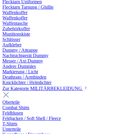
Flecktarn Uniformen
Flecktarn Tarnung / Ghillie
Waffenkoffer
Waffenkoffer
Waffentasche
Zubehörkoffer
Munitionskiste
Schlösser
Aufkleber
Dummy / Attrappe
Nachtsichtgerät Dummy
Messer / Axt Dummy
Andere Dummies
Markierung / Licht
Deathrags / Armbinden
Knicklichter / Helmlichter
Zur Kategorie MILITÄRBEKLEIDUNG
Oberteile
Combat Shirts
Feldblusen
Feldjacken / Soft Shell / Fleece
T-Shirts
Unterteile