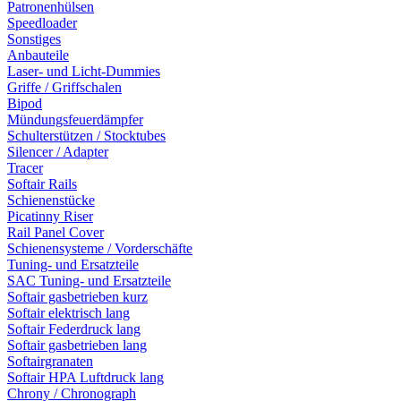
Patronenhülsen
Speedloader
Sonstiges
Anbauteile
Laser- und Licht-Dummies
Griffe / Griffschalen
Bipod
Mündungsfeuerdämpfer
Schulterstützen / Stocktubes
Silencer / Adapter
Tracer
Softair Rails
Schienenstücke
Picatinny Riser
Rail Panel Cover
Schienensysteme / Vorderschäfte
Tuning- und Ersatzteile
SAC Tuning- und Ersatzteile
Softair gasbetrieben kurz
Softair elektrisch lang
Softair Federdruck lang
Softair gasbetrieben lang
Softairgranaten
Softair HPA Luftdruck lang
Chrony / Chronograph