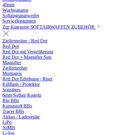
40mm
Wurfgranaten
Softairgranatwerfer
Serviceleistungen
Zur Kategorie SOFTAIRWAFFEN ZUBEHÖR
Zielfernrohre / Red Dot
Red Dot
Red Dot mit Vergrößerung
Red Dot + Magnifier Sets
Magnifier
Zielfernrohre
Montagen
Red Dot Erhöhung / Riser
Killflash / Protektor
Sonstiges
6mm Softair Kugeln
Bio BBs
Kunststoff BBs
Tracer BBs
Akkus / Ladegeräte
LiPo
NiMH
Li-Ion