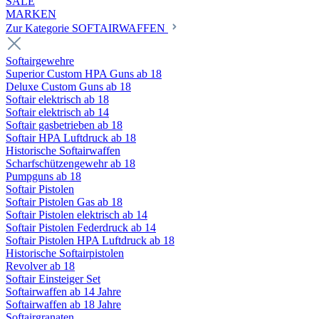
SALE
MARKEN
Zur Kategorie SOFTAIRWAFFEN
Softairgewehre
Superior Custom HPA Guns ab 18
Deluxe Custom Guns ab 18
Softair elektrisch ab 18
Softair elektrisch ab 14
Softair gasbetrieben ab 18
Softair HPA Luftdruck ab 18
Historische Softairwaffen
Scharfschützengewehr ab 18
Pumpguns ab 18
Softair Pistolen
Softair Pistolen Gas ab 18
Softair Pistolen elektrisch ab 14
Softair Pistolen Federdruck ab 14
Softair Pistolen HPA Luftdruck ab 18
Historische Softairpistolen
Revolver ab 18
Softair Einsteiger Set
Softairwaffen ab 14 Jahre
Softairwaffen ab 18 Jahre
Softairgranaten