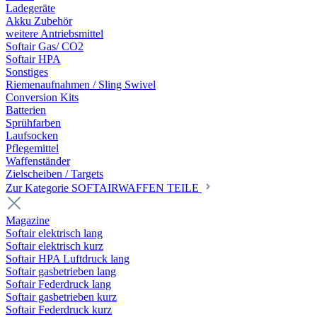
Ladegeräte
Akku Zubehör
weitere Antriebsmittel
Softair Gas/ CO2
Softair HPA
Sonstiges
Riemenaufnahmen / Sling Swivel
Conversion Kits
Batterien
Sprühfarben
Laufsocken
Pflegemittel
Waffenständer
Zielscheiben / Targets
Zur Kategorie SOFTAIRWAFFEN TEILE
Magazine
Softair elektrisch lang
Softair elektrisch kurz
Softair HPA Luftdruck lang
Softair gasbetrieben lang
Softair Federdruck lang
Softair gasbetrieben kurz
Softair Federdruck kurz