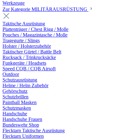
Werkzeuge
Zur Kategorie MILITÄRAUSRÜSTUNG
Taktische Ausrüstung
Plattenträger / Chest Rigg / Molle
Pouches / Magazintasche / Molle
Tragegurte / Slings
Holster / Holsterzubehör
Taktischer Gürtel / Battle Belt
Rucksack / Trinkrucksäcke
Funkgeräte / Headsets
Speed CQB / CQB Airsoft
Outdoor
Schutzausrüstung
Helme / Helm Zubehör
Gehörschutz
Schutzbrillen
Paintball Masken
Schutzmasken
Handschuhe
Handschuhe Frauen
Bundeswehr Shop
Flecktarn Taktische Ausrüstung
Flecktarn Uniformen