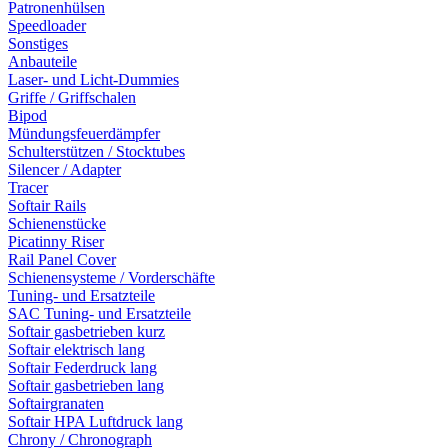
Patronenhülsen
Speedloader
Sonstiges
Anbauteile
Laser- und Licht-Dummies
Griffe / Griffschalen
Bipod
Mündungsfeuerdämpfer
Schulterstützen / Stocktubes
Silencer / Adapter
Tracer
Softair Rails
Schienenstücke
Picatinny Riser
Rail Panel Cover
Schienensysteme / Vorderschäfte
Tuning- und Ersatzteile
SAC Tuning- und Ersatzteile
Softair gasbetrieben kurz
Softair elektrisch lang
Softair Federdruck lang
Softair gasbetrieben lang
Softairgranaten
Softair HPA Luftdruck lang
Chrony / Chronograph