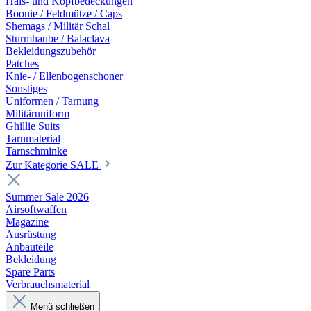
Hals- und Kopfbedeckungen
Boonie / Feldmütze / Caps
Shemags / Militär Schal
Sturmhaube / Balaclava
Bekleidungszubehör
Patches
Knie- / Ellenbogenschoner
Sonstiges
Uniformen / Tarnung
Militäruniform
Ghillie Suits
Tarnmaterial
Tarnschminke
Zur Kategorie SALE
Summer Sale 2026
Airsoftwaffen
Magazine
Ausrüstung
Anbauteile
Bekleidung
Spare Parts
Verbrauchsmaterial
Menü schließen