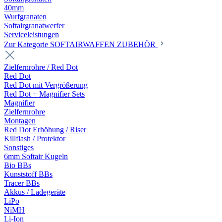
40mm
Wurfgranaten
Softairgranatwerfer
Serviceleistungen
Zur Kategorie SOFTAIRWAFFEN ZUBEHÖR
Zielfernrohre / Red Dot
Red Dot
Red Dot mit Vergrößerung
Red Dot + Magnifier Sets
Magnifier
Zielfernrohre
Montagen
Red Dot Erhöhung / Riser
Killflash / Protektor
Sonstiges
6mm Softair Kugeln
Bio BBs
Kunststoff BBs
Tracer BBs
Akkus / Ladegeräte
LiPo
NiMH
Li-Ion