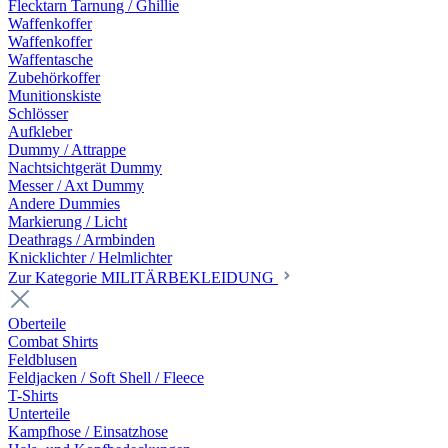
Flecktarn Tarnung / Ghillie
Waffenkoffer
Waffenkoffer
Waffentasche
Zubehörkoffer
Munitionskiste
Schlösser
Aufkleber
Dummy / Attrappe
Nachtsichtgerät Dummy
Messer / Axt Dummy
Andere Dummies
Markierung / Licht
Deathrags / Armbinden
Knicklichter / Helmlichter
Zur Kategorie MILITÄRBEKLEIDUNG
Oberteile
Combat Shirts
Feldblusen
Feldjacken / Soft Shell / Fleece
T-Shirts
Unterteile
Kampfhose / Einsatzhose