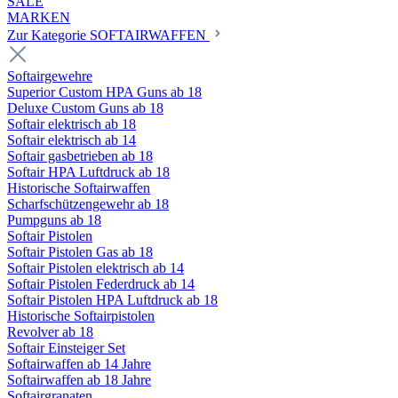
SALE
MARKEN
Zur Kategorie SOFTAIRWAFFEN
Softairgewehre
Superior Custom HPA Guns ab 18
Deluxe Custom Guns ab 18
Softair elektrisch ab 18
Softair elektrisch ab 14
Softair gasbetrieben ab 18
Softair HPA Luftdruck ab 18
Historische Softairwaffen
Scharfschützengewehr ab 18
Pumpguns ab 18
Softair Pistolen
Softair Pistolen Gas ab 18
Softair Pistolen elektrisch ab 14
Softair Pistolen Federdruck ab 14
Softair Pistolen HPA Luftdruck ab 18
Historische Softairpistolen
Revolver ab 18
Softair Einsteiger Set
Softairwaffen ab 14 Jahre
Softairwaffen ab 18 Jahre
Softairgranaten