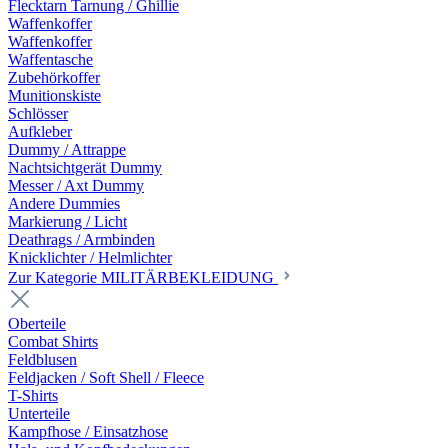
Flecktarn Tarnung / Ghillie
Waffenkoffer
Waffenkoffer
Waffentasche
Zubehörkoffer
Munitionskiste
Schlösser
Aufkleber
Dummy / Attrappe
Nachtsichtgerät Dummy
Messer / Axt Dummy
Andere Dummies
Markierung / Licht
Deathrags / Armbinden
Knicklichter / Helmlichter
Zur Kategorie MILITÄRBEKLEIDUNG
Oberteile
Combat Shirts
Feldblusen
Feldjacken / Soft Shell / Fleece
T-Shirts
Unterteile
Kampfhose / Einsatzhose