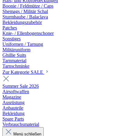
Hals- und Kopfbedeckungen
Boonie / Feldmütze / Caps
Shemags / Militär Schal
Sturmhaube / Balaclava
Bekleidungszubehör
Patches
Knie- / Ellenbogenschoner
Sonstiges
Uniformen / Tarnung
Militäruniform
Ghillie Suits
Tarnmaterial
Tarnschminke
Zur Kategorie SALE
Summer Sale 2026
Airsoftwaffen
Magazine
Ausrüstung
Anbauteile
Bekleidung
Spare Parts
Verbrauchsmaterial
Menü schließen