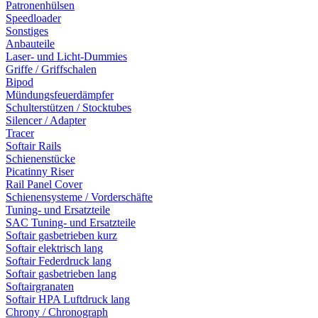
Patronenhülsen
Speedloader
Sonstiges
Anbauteile
Laser- und Licht-Dummies
Griffe / Griffschalen
Bipod
Mündungsfeuerdämpfer
Schulterstützen / Stocktubes
Silencer / Adapter
Tracer
Softair Rails
Schienenstücke
Picatinny Riser
Rail Panel Cover
Schienensysteme / Vorderschäfte
Tuning- und Ersatzteile
SAC Tuning- und Ersatzteile
Softair gasbetrieben kurz
Softair elektrisch lang
Softair Federdruck lang
Softair gasbetrieben lang
Softairgranaten
Softair HPA Luftdruck lang
Chrony / Chronograph