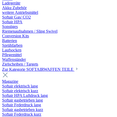
Ladegeräte
Akku Zubehör
weitere Antriebsmittel
Softair Gas/ CO2
Softair HPA
Sonstiges
Riemenaufnahmen / Sling Swivel
Conversion Kits
Batterien
Sprühfarben
Laufsocken
Pflegemittel
Waffenständer
Zielscheiben / Targets
Zur Kategorie SOFTAIRWAFFEN TEILE
Magazine
Softair elektrisch lang
Softair elektrisch kurz
Softair HPA Luftdruck lang
Softair gasbetrieben lang
Softair Federdruck lang
Softair gasbetrieben kurz
Softair Federdruck kurz