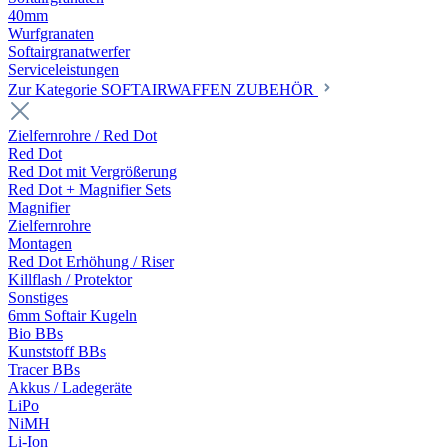
40mm
Wurfgranaten
Softairgranatwerfer
Serviceleistungen
Zur Kategorie SOFTAIRWAFFEN ZUBEHÖR
Zielfernrohre / Red Dot
Red Dot
Red Dot mit Vergrößerung
Red Dot + Magnifier Sets
Magnifier
Zielfernrohre
Montagen
Red Dot Erhöhung / Riser
Killflash / Protektor
Sonstiges
6mm Softair Kugeln
Bio BBs
Kunststoff BBs
Tracer BBs
Akkus / Ladegeräte
LiPo
NiMH
Li-Ion