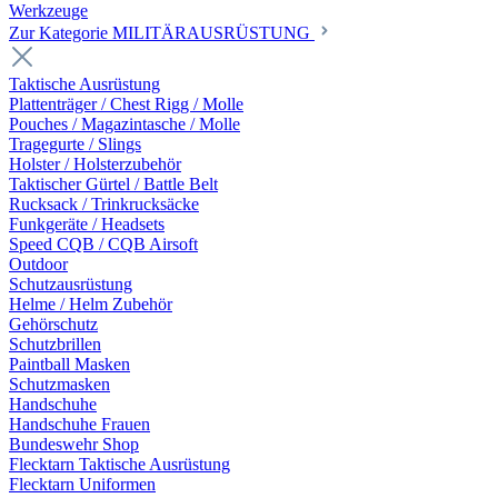
Werkzeuge
Zur Kategorie MILITÄRAUSRÜSTUNG
Taktische Ausrüstung
Plattenträger / Chest Rigg / Molle
Pouches / Magazintasche / Molle
Tragegurte / Slings
Holster / Holsterzubehör
Taktischer Gürtel / Battle Belt
Rucksack / Trinkrucksäcke
Funkgeräte / Headsets
Speed CQB / CQB Airsoft
Outdoor
Schutzausrüstung
Helme / Helm Zubehör
Gehörschutz
Schutzbrillen
Paintball Masken
Schutzmasken
Handschuhe
Handschuhe Frauen
Bundeswehr Shop
Flecktarn Taktische Ausrüstung
Flecktarn Uniformen