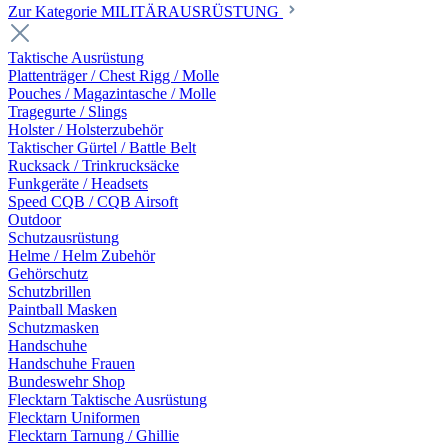
Zur Kategorie MILITÄRAUSRÜSTUNG
Taktische Ausrüstung
Plattenträger / Chest Rigg / Molle
Pouches / Magazintasche / Molle
Tragegurte / Slings
Holster / Holsterzubehör
Taktischer Gürtel / Battle Belt
Rucksack / Trinkrucksäcke
Funkgeräte / Headsets
Speed CQB / CQB Airsoft
Outdoor
Schutzausrüstung
Helme / Helm Zubehör
Gehörschutz
Schutzbrillen
Paintball Masken
Schutzmasken
Handschuhe
Handschuhe Frauen
Bundeswehr Shop
Flecktarn Taktische Ausrüstung
Flecktarn Uniformen
Flecktarn Tarnung / Ghillie