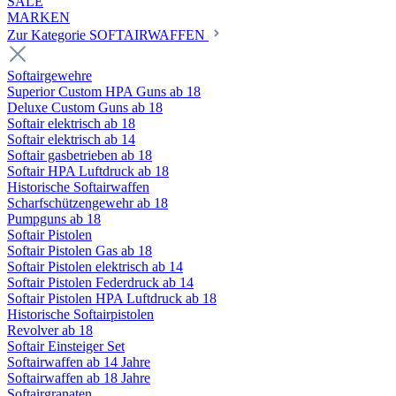
SALE
MARKEN
Zur Kategorie SOFTAIRWAFFEN
Softairgewehre
Superior Custom HPA Guns ab 18
Deluxe Custom Guns ab 18
Softair elektrisch ab 18
Softair elektrisch ab 14
Softair gasbetrieben ab 18
Softair HPA Luftdruck ab 18
Historische Softairwaffen
Scharfschützengewehr ab 18
Pumpguns ab 18
Softair Pistolen
Softair Pistolen Gas ab 18
Softair Pistolen elektrisch ab 14
Softair Pistolen Federdruck ab 14
Softair Pistolen HPA Luftdruck ab 18
Historische Softairpistolen
Revolver ab 18
Softair Einsteiger Set
Softairwaffen ab 14 Jahre
Softairwaffen ab 18 Jahre
Softairgranaten