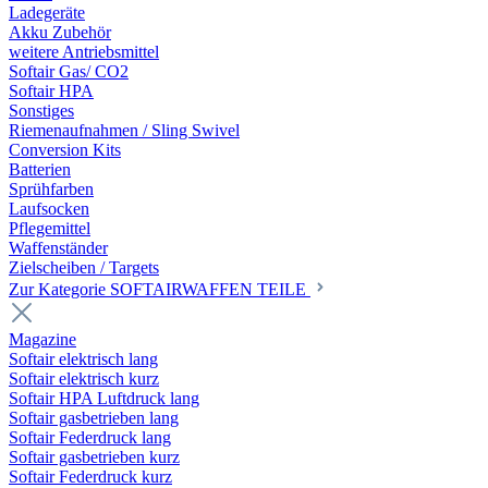
Ladegeräte
Akku Zubehör
weitere Antriebsmittel
Softair Gas/ CO2
Softair HPA
Sonstiges
Riemenaufnahmen / Sling Swivel
Conversion Kits
Batterien
Sprühfarben
Laufsocken
Pflegemittel
Waffenständer
Zielscheiben / Targets
Zur Kategorie SOFTAIRWAFFEN TEILE
Magazine
Softair elektrisch lang
Softair elektrisch kurz
Softair HPA Luftdruck lang
Softair gasbetrieben lang
Softair Federdruck lang
Softair gasbetrieben kurz
Softair Federdruck kurz