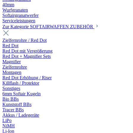
40mm
Wurfgranaten
Softairgranatwerfer
Serviceleistungen
Zur Kategorie SOFTAIRWAFFEN ZUBEHÖR
Zielfernrohre / Red Dot
Red Dot
Red Dot mit Vergrößerung
Red Dot + Magnifier Sets
Magnifier
Zielfernrohre
Montagen
Red Dot Erhöhung / Riser
Killflash / Protektor
Sonstiges
6mm Softair Kugeln
Bio BBs
Kunststoff BBs
Tracer BBs
Akkus / Ladegeräte
LiPo
NiMH
Li-Ion