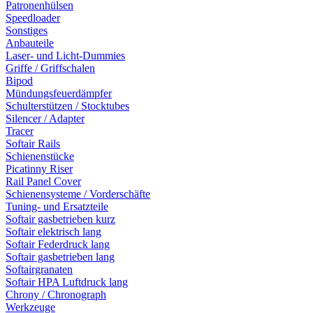
Patronenhülsen
Speedloader
Sonstiges
Anbauteile
Laser- und Licht-Dummies
Griffe / Griffschalen
Bipod
Mündungsfeuerdämpfer
Schulterstützen / Stocktubes
Silencer / Adapter
Tracer
Softair Rails
Schienenstücke
Picatinny Riser
Rail Panel Cover
Schienensysteme / Vorderschäfte
Tuning- und Ersatzteile
Softair gasbetrieben kurz
Softair elektrisch lang
Softair Federdruck lang
Softair gasbetrieben lang
Softairgranaten
Softair HPA Luftdruck lang
Chrony / Chronograph
Werkzeuge