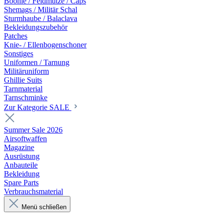
Boonie / Feldmütze / Caps
Shemags / Militär Schal
Sturmhaube / Balaclava
Bekleidungszubehör
Patches
Knie- / Ellenbogenschoner
Sonstiges
Uniformen / Tarnung
Militäruniform
Ghillie Suits
Tarnmaterial
Tarnschminke
Zur Kategorie SALE
Summer Sale 2026
Airsoftwaffen
Magazine
Ausrüstung
Anbauteile
Bekleidung
Spare Parts
Verbrauchsmaterial
Menü schließen