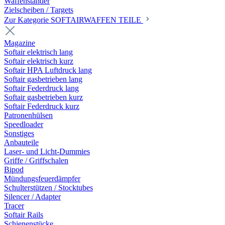
Waffenständer
Zielscheiben / Targets
Zur Kategorie SOFTAIRWAFFEN TEILE
Magazine
Softair elektrisch lang
Softair elektrisch kurz
Softair HPA Luftdruck lang
Softair gasbetrieben lang
Softair Federdruck lang
Softair gasbetrieben kurz
Softair Federdruck kurz
Patronenhülsen
Speedloader
Sonstiges
Anbauteile
Laser- und Licht-Dummies
Griffe / Griffschalen
Bipod
Mündungsfeuerdämpfer
Schulterstützen / Stocktubes
Silencer / Adapter
Tracer
Softair Rails
Schienenstücke