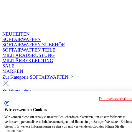
NEUHEITEN
SOFTAIRWAFFEN
SOFTAIRWAFFEN ZUBEHÖR
SOFTAIRWAFFEN TEILE
MILITÄRAUSRÜSTUNG
MILITÄRBEKLEIDUNG
SALE
MARKEN
Zur Kategorie SOFTAIRWAFFEN
Softairgewehre
Superior Custom HPA Guns ab 18
Datenschutzbestim
Deluxe Custom Guns ab 18
Softair elektrisch ab 18
Wir verwenden Cookies
Softair elektrisch ab 14
Softair gasbetrieben ab 18
Wir können diese zur Analyse unserer Besucherdaten platzieren, um unsere Webseite zu
verbessern, personalisierte Inhalte anzuzeigen und Ihnen ein großartiges Webseiten-Erlebnis
Softair HPA Luftdruck ab 18
bieten. Für weitere Informationen zu den von uns verwendeten Cookies öffnen Sie die
Historische Softairwaffen
Einstellungen.