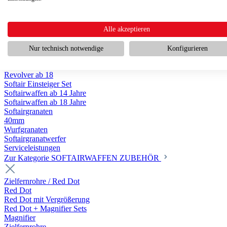
Scharfschützengewehr ab 18
Pumpguns ab 18
Softair Pistolen
Softair Pistolen Gas ab 18
Alle akzeptieren
Softair Pistolen elektrisch ab 14
Softair Pistolen Federdruck ab 14
Nur technisch notwendige
Konfigurieren
Softair Pistolen HPA Luftdruck ab 18
Historische Softairpistolen
Revolver ab 18
Softair Einsteiger Set
Softairwaffen ab 14 Jahre
Softairwaffen ab 18 Jahre
Softairgranaten
40mm
Wurfgranaten
Softairgranatwerfer
Serviceleistungen
Zur Kategorie SOFTAIRWAFFEN ZUBEHÖR
Zielfernrohre / Red Dot
Red Dot
Red Dot mit Vergrößerung
Red Dot + Magnifier Sets
Magnifier
Zielfernrohre