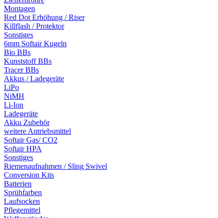
Montagen
Red Dot Erhöhung / Riser
Killflash / Protektor
Sonstiges
6mm Softair Kugeln
Bio BBs
Kunststoff BBs
Tracer BBs
Akkus / Ladegeräte
LiPo
NiMH
Li-Ion
Ladegeräte
Akku Zubehör
weitere Antriebsmittel
Softair Gas/ CO2
Softair HPA
Sonstiges
Riemenaufnahmen / Sling Swivel
Conversion Kits
Batterien
Sprühfarben
Laufsocken
Pflegemittel