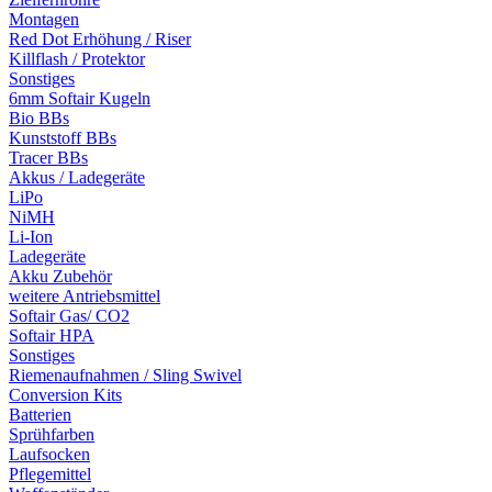
Montagen
Red Dot Erhöhung / Riser
Killflash / Protektor
Sonstiges
6mm Softair Kugeln
Bio BBs
Kunststoff BBs
Tracer BBs
Akkus / Ladegeräte
LiPo
NiMH
Li-Ion
Ladegeräte
Akku Zubehör
weitere Antriebsmittel
Softair Gas/ CO2
Softair HPA
Sonstiges
Riemenaufnahmen / Sling Swivel
Conversion Kits
Batterien
Sprühfarben
Laufsocken
Pflegemittel