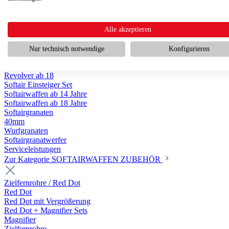
Scharfschützengewehr ab 18
Pumpguns ab 18
Softair Pistolen
Softair Pistolen Gas ab 18
Alle akzeptieren
Softair Pistolen elektrisch ab 14
Softair Pistolen Federdruck ab 14
Nur technisch notwendige
Konfigurieren
Softair Pistolen HPA Luftdruck ab 18
Historische Softairpistolen
Revolver ab 18
Softair Einsteiger Set
Softairwaffen ab 14 Jahre
Softairwaffen ab 18 Jahre
Softairgranaten
40mm
Wurfgranaten
Softairgranatwerfer
Serviceleistungen
Zur Kategorie SOFTAIRWAFFEN ZUBEHÖR
Zielfernrohre / Red Dot
Red Dot
Red Dot mit Vergrößerung
Red Dot + Magnifier Sets
Magnifier
Zielfernrohre