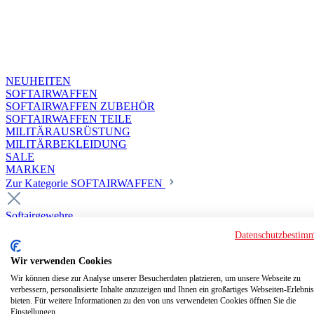
NEUHEITEN
SOFTAIRWAFFEN
SOFTAIRWAFFEN ZUBEHÖR
SOFTAIRWAFFEN TEILE
MILITÄRAUSRÜSTUNG
MILITÄRBEKLEIDUNG
SALE
MARKEN
Zur Kategorie SOFTAIRWAFFEN
Softairgewehre
Superior Custom HPA Guns ab 18
Datenschutzbestim
Deluxe Custom Guns ab 18
Softair elektrisch ab 18
Wir verwenden Cookies
Softair elektrisch ab 14
Softair gasbetrieben ab 18
Wir können diese zur Analyse unserer Besucherdaten platzieren, um unsere Webseite zu
verbessern, personalisierte Inhalte anzuzeigen und Ihnen ein großartiges Webseiten-Erlebnis
Softair HPA Luftdruck ab 18
bieten. Für weitere Informationen zu den von uns verwendeten Cookies öffnen Sie die
Historische Softairwaffen
Einstellungen.