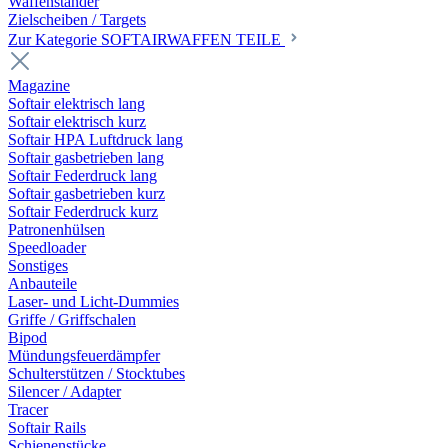
Waffenständer
Zielscheiben / Targets
Zur Kategorie SOFTAIRWAFFEN TEILE
Magazine
Softair elektrisch lang
Softair elektrisch kurz
Softair HPA Luftdruck lang
Softair gasbetrieben lang
Softair Federdruck lang
Softair gasbetrieben kurz
Softair Federdruck kurz
Patronenhülsen
Speedloader
Sonstiges
Anbauteile
Laser- und Licht-Dummies
Griffe / Griffschalen
Bipod
Mündungsfeuerdämpfer
Schulterstützen / Stocktubes
Silencer / Adapter
Tracer
Softair Rails
Schienenstücke