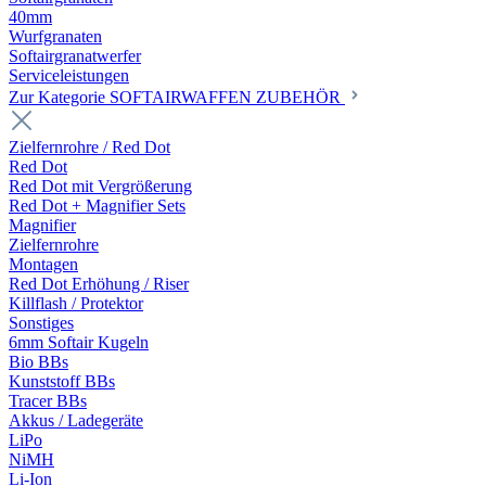
40mm
Wurfgranaten
Softairgranatwerfer
Serviceleistungen
Zur Kategorie SOFTAIRWAFFEN ZUBEHÖR
Zielfernrohre / Red Dot
Red Dot
Red Dot mit Vergrößerung
Red Dot + Magnifier Sets
Magnifier
Zielfernrohre
Montagen
Red Dot Erhöhung / Riser
Killflash / Protektor
Sonstiges
6mm Softair Kugeln
Bio BBs
Kunststoff BBs
Tracer BBs
Akkus / Ladegeräte
LiPo
NiMH
Li-Ion