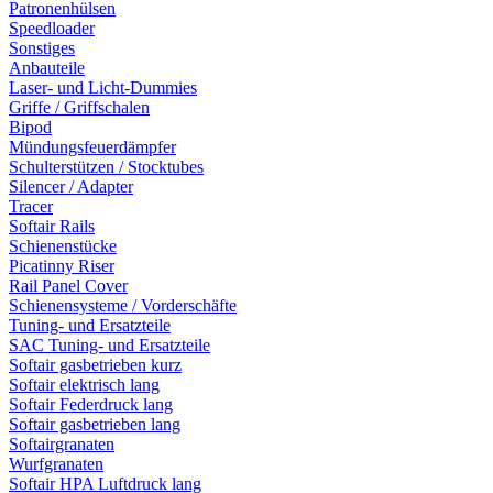
Patronenhülsen
Speedloader
Sonstiges
Anbauteile
Laser- und Licht-Dummies
Griffe / Griffschalen
Bipod
Mündungsfeuerdämpfer
Schulterstützen / Stocktubes
Silencer / Adapter
Tracer
Softair Rails
Schienenstücke
Picatinny Riser
Rail Panel Cover
Schienensysteme / Vorderschäfte
Tuning- und Ersatzteile
SAC Tuning- und Ersatzteile
Softair gasbetrieben kurz
Softair elektrisch lang
Softair Federdruck lang
Softair gasbetrieben lang
Softairgranaten
Wurfgranaten
Softair HPA Luftdruck lang