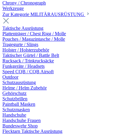
Chrony / Chronograph
Werkzeuge
Zur Kategorie MILITÄRAUSRÜSTUNG
Taktische Ausrüstung
Plattenträger / Chest Rigg / Molle
Pouches / Magazintasche / Molle
Tragegurte / Slings
Holster / Holsterzubehör
Taktischer Gürtel / Battle Belt
Rucksack / Trinkrucksäcke
Funkgeräte / Headsets
Speed CQB / CQB Airsoft
Outdoor
Schutzausrüstung
Helme / Helm Zubehör
Gehörschutz
Schutzbrillen
Paintball Masken
Schutzmasken
Handschuhe
Handschuhe Frauen
Bundeswehr Shop
Flecktarn Taktische Ausrüstung