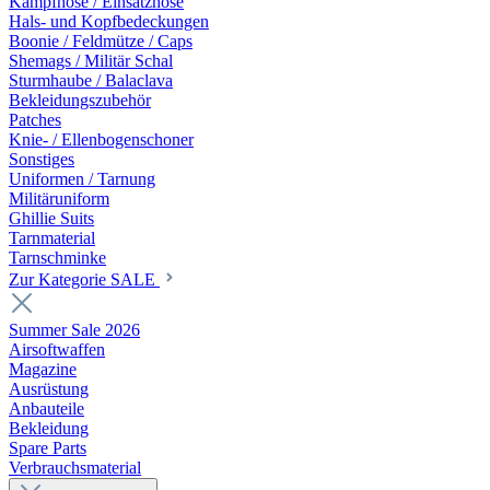
Kampfhose / Einsatzhose
Hals- und Kopfbedeckungen
Boonie / Feldmütze / Caps
Shemags / Militär Schal
Sturmhaube / Balaclava
Bekleidungszubehör
Patches
Knie- / Ellenbogenschoner
Sonstiges
Uniformen / Tarnung
Militäruniform
Ghillie Suits
Tarnmaterial
Tarnschminke
Zur Kategorie SALE
Summer Sale 2026
Airsoftwaffen
Magazine
Ausrüstung
Anbauteile
Bekleidung
Spare Parts
Verbrauchsmaterial