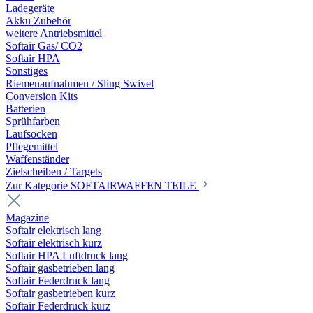
Ladegeräte
Akku Zubehör
weitere Antriebsmittel
Softair Gas/ CO2
Softair HPA
Sonstiges
Riemenaufnahmen / Sling Swivel
Conversion Kits
Batterien
Sprühfarben
Laufsocken
Pflegemittel
Waffenständer
Zielscheiben / Targets
Zur Kategorie SOFTAIRWAFFEN TEILE
Magazine
Softair elektrisch lang
Softair elektrisch kurz
Softair HPA Luftdruck lang
Softair gasbetrieben lang
Softair Federdruck lang
Softair gasbetrieben kurz
Softair Federdruck kurz