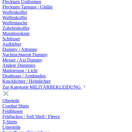
Flecktarn Uniformen
Flecktarn Tarnung / Ghillie
Waffenkoffer
Waffenkoffer
Waffentasche
Zubehörkoffer
Munitionskiste
Schlösser
Aufkleber
Dummy / Attrappe
Nachtsichtgerät Dummy
Messer / Axt Dummy
Andere Dummies
Markierung / Licht
Deathrags / Armbinden
Knicklichter / Helmlichter
Zur Kategorie MILITÄRBEKLEIDUNG
Oberteile
Combat Shirts
Feldblusen
Feldjacken / Soft Shell / Fleece
T-Shirts
Unterteile