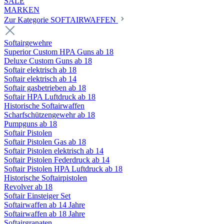
SALE
MARKEN
Zur Kategorie SOFTAIRWAFFEN
Softairgewehre
Superior Custom HPA Guns ab 18
Deluxe Custom Guns ab 18
Softair elektrisch ab 18
Softair elektrisch ab 14
Softair gasbetrieben ab 18
Softair HPA Luftdruck ab 18
Historische Softairwaffen
Scharfschützengewehr ab 18
Pumpguns ab 18
Softair Pistolen
Softair Pistolen Gas ab 18
Softair Pistolen elektrisch ab 14
Softair Pistolen Federdruck ab 14
Softair Pistolen HPA Luftdruck ab 18
Historische Softairpistolen
Revolver ab 18
Softair Einsteiger Set
Softairwaffen ab 14 Jahre
Softairwaffen ab 18 Jahre
Softairgranaten