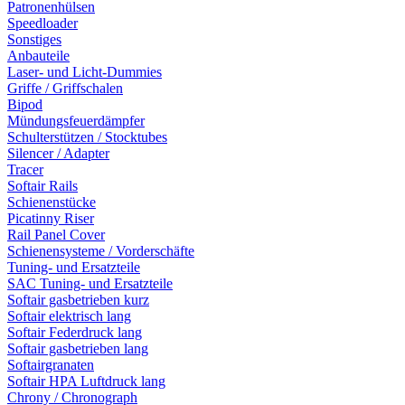
Patronenhülsen
Speedloader
Sonstiges
Anbauteile
Laser- und Licht-Dummies
Griffe / Griffschalen
Bipod
Mündungsfeuerdämpfer
Schulterstützen / Stocktubes
Silencer / Adapter
Tracer
Softair Rails
Schienenstücke
Picatinny Riser
Rail Panel Cover
Schienensysteme / Vorderschäfte
Tuning- und Ersatzteile
SAC Tuning- und Ersatzteile
Softair gasbetrieben kurz
Softair elektrisch lang
Softair Federdruck lang
Softair gasbetrieben lang
Softairgranaten
Softair HPA Luftdruck lang
Chrony / Chronograph