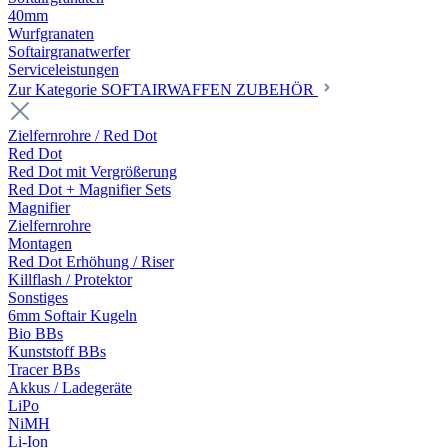
40mm
Wurfgranaten
Softairgranatwerfer
Serviceleistungen
Zur Kategorie SOFTAIRWAFFEN ZUBEHÖR
Zielfernrohre / Red Dot
Red Dot
Red Dot mit Vergrößerung
Red Dot + Magnifier Sets
Magnifier
Zielfernrohre
Montagen
Red Dot Erhöhung / Riser
Killflash / Protektor
Sonstiges
6mm Softair Kugeln
Bio BBs
Kunststoff BBs
Tracer BBs
Akkus / Ladegeräte
LiPo
NiMH
Li-Ion