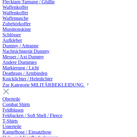
Flecktarn Tarnung / Ghillie
Waffenkoffer
Waffenkoffer
Waffentasche
Zubehörkoffer
Munitionskiste
Schlösser
Aufkleber
Dummy / Attrappe
Nachtsichtgerät Dummy
Messer / Axt Dummy
Andere Dummies
Markierung / Licht
Deathrags / Armbinden
Knicklichter / Helmlichter
Zur Kategorie MILITÄRBEKLEIDUNG
Oberteile
Combat Shirts
Feldblusen
Feldjacken / Soft Shell / Fleece
T-Shirts
Unterteile
Kampfhose / Einsatzhose