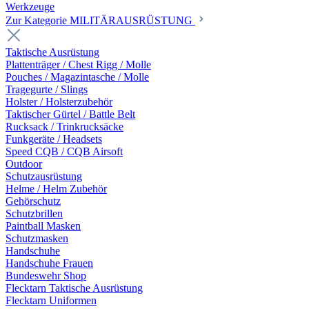
Werkzeuge
Zur Kategorie MILITÄRAUSRÜSTUNG
Taktische Ausrüstung
Plattenträger / Chest Rigg / Molle
Pouches / Magazintasche / Molle
Tragegurte / Slings
Holster / Holsterzubehör
Taktischer Gürtel / Battle Belt
Rucksack / Trinkrucksäcke
Funkgeräte / Headsets
Speed CQB / CQB Airsoft
Outdoor
Schutzausrüstung
Helme / Helm Zubehör
Gehörschutz
Schutzbrillen
Paintball Masken
Schutzmasken
Handschuhe
Handschuhe Frauen
Bundeswehr Shop
Flecktarn Taktische Ausrüstung
Flecktarn Uniformen