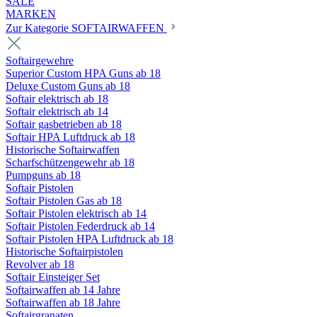
SALE
MARKEN
Zur Kategorie SOFTAIRWAFFEN
Softairgewehre
Superior Custom HPA Guns ab 18
Deluxe Custom Guns ab 18
Softair elektrisch ab 18
Softair elektrisch ab 14
Softair gasbetrieben ab 18
Softair HPA Luftdruck ab 18
Historische Softairwaffen
Scharfschützengewehr ab 18
Pumpguns ab 18
Softair Pistolen
Softair Pistolen Gas ab 18
Softair Pistolen elektrisch ab 14
Softair Pistolen Federdruck ab 14
Softair Pistolen HPA Luftdruck ab 18
Historische Softairpistolen
Revolver ab 18
Softair Einsteiger Set
Softairwaffen ab 14 Jahre
Softairwaffen ab 18 Jahre
Softairgranaten