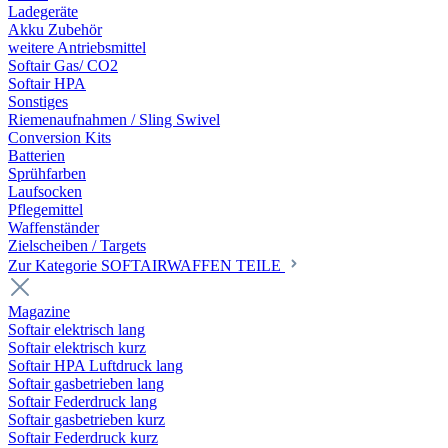
Ladegeräte
Akku Zubehör
weitere Antriebsmittel
Softair Gas/ CO2
Softair HPA
Sonstiges
Riemenaufnahmen / Sling Swivel
Conversion Kits
Batterien
Sprühfarben
Laufsocken
Pflegemittel
Waffenständer
Zielscheiben / Targets
Zur Kategorie SOFTAIRWAFFEN TEILE
Magazine
Softair elektrisch lang
Softair elektrisch kurz
Softair HPA Luftdruck lang
Softair gasbetrieben lang
Softair Federdruck lang
Softair gasbetrieben kurz
Softair Federdruck kurz