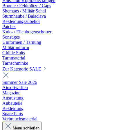
Hals- und Kopfbedeckungen
Boonie / Feldmütze / Caps
Shemags / Militär Schal
Sturmhaube / Balaclava
Bekleidungszubehör
Patches
Knie- / Ellenbogenschoner
Sonstiges
Uniformen / Tarnung
Militäruniform
Ghillie Suits
Tarnmaterial
Tarnschminke
Zur Kategorie SALE
Summer Sale 2026
Airsoftwaffen
Magazine
Ausrüstung
Anbauteile
Bekleidung
Spare Parts
Verbrauchsmaterial
Menü schließen