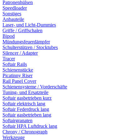
Patronenhülsen
Speedloader
Sonstiges
Anbauteile
Laser- und Licht-Dummies
Griffe / Griffschalen
Bipod
Mündungsfeuerdämpfer
Schulterstützen / Stocktubes
Silencer / Adapter
Tracer
Softair Rails
Schienenstücke
Picatinny Riser
Rail Panel Cover
Schienensysteme / Vorderschäfte
Tuning- und Ersatzteile
Softair gasbetrieben kurz
Softair elektrisch lang
Softair Federdruck lang
Softair gasbetrieben lang
Softairgranaten
Softair HPA Luftdruck lang
Chrony / Chronograph
Werkzeuge