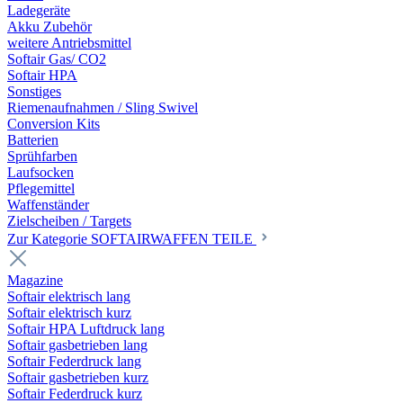
Ladegeräte
Akku Zubehör
weitere Antriebsmittel
Softair Gas/ CO2
Softair HPA
Sonstiges
Riemenaufnahmen / Sling Swivel
Conversion Kits
Batterien
Sprühfarben
Laufsocken
Pflegemittel
Waffenständer
Zielscheiben / Targets
Zur Kategorie SOFTAIRWAFFEN TEILE
Magazine
Softair elektrisch lang
Softair elektrisch kurz
Softair HPA Luftdruck lang
Softair gasbetrieben lang
Softair Federdruck lang
Softair gasbetrieben kurz
Softair Federdruck kurz