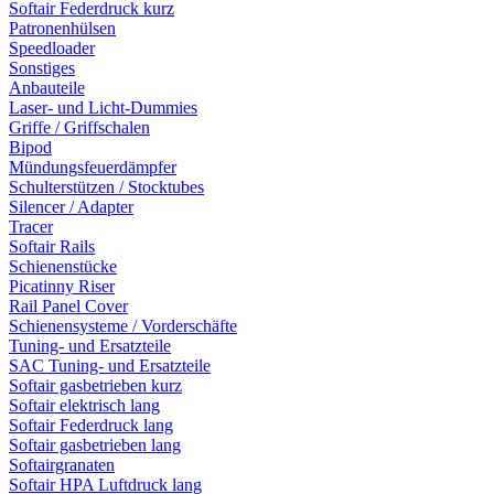
Softair Federdruck kurz
Patronenhülsen
Speedloader
Sonstiges
Anbauteile
Laser- und Licht-Dummies
Griffe / Griffschalen
Bipod
Mündungsfeuerdämpfer
Schulterstützen / Stocktubes
Silencer / Adapter
Tracer
Softair Rails
Schienenstücke
Picatinny Riser
Rail Panel Cover
Schienensysteme / Vorderschäfte
Tuning- und Ersatzteile
SAC Tuning- und Ersatzteile
Softair gasbetrieben kurz
Softair elektrisch lang
Softair Federdruck lang
Softair gasbetrieben lang
Softairgranaten
Softair HPA Luftdruck lang