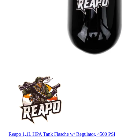
Reapo 1,1L HPA Tank Flasche w/ Regulator, 4500 PSI