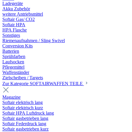
Ladegeräte
Akku Zubehör
weitere Antriebsmittel
Softair Gas/ CO2
Softair HPA
HPA Flasche
Sonstiges
Riemenaufnahmen / Sling Swivel
Conversion Kits
Batterien
Sprühfarben
Laufsocken
Pflegemittel
Waffenständer
Zielscheiben / Targets
Zur Kategorie SOFTAIRWAFFEN TEILE
Magazine
Softair elektrisch lang
Softair elektrisch kurz
Softair HPA Luftdruck lang
Softair gasbetrieben lang
Softair Federdruck lang
Softair gasbetrieben kurz