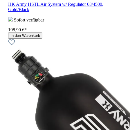
HK Army HSTL Air System w/ Regulator 68/4500,
Gold/Black
Sofort verfügbar
198,90 €*
In den Warenkorb