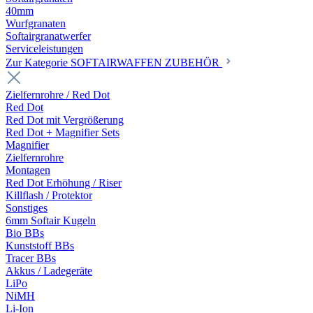
40mm
Wurfgranaten
Softairgranatwerfer
Serviceleistungen
Zur Kategorie SOFTAIRWAFFEN ZUBEHÖR
Zielfernrohre / Red Dot
Red Dot
Red Dot mit Vergrößerung
Red Dot + Magnifier Sets
Magnifier
Zielfernrohre
Montagen
Red Dot Erhöhung / Riser
Killflash / Protektor
Sonstiges
6mm Softair Kugeln
Bio BBs
Kunststoff BBs
Tracer BBs
Akkus / Ladegeräte
LiPo
NiMH
Li-Ion