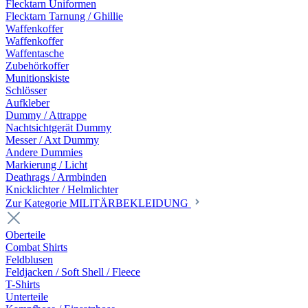
Flecktarn Uniformen
Flecktarn Tarnung / Ghillie
Waffenkoffer
Waffenkoffer
Waffentasche
Zubehörkoffer
Munitionskiste
Schlösser
Aufkleber
Dummy / Attrappe
Nachtsichtgerät Dummy
Messer / Axt Dummy
Andere Dummies
Markierung / Licht
Deathrags / Armbinden
Knicklichter / Helmlichter
Zur Kategorie MILITÄRBEKLEIDUNG
Oberteile
Combat Shirts
Feldblusen
Feldjacken / Soft Shell / Fleece
T-Shirts
Unterteile