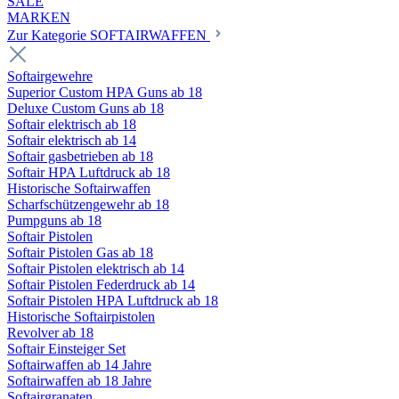
SALE
MARKEN
Zur Kategorie SOFTAIRWAFFEN
Softairgewehre
Superior Custom HPA Guns ab 18
Deluxe Custom Guns ab 18
Softair elektrisch ab 18
Softair elektrisch ab 14
Softair gasbetrieben ab 18
Softair HPA Luftdruck ab 18
Historische Softairwaffen
Scharfschützengewehr ab 18
Pumpguns ab 18
Softair Pistolen
Softair Pistolen Gas ab 18
Softair Pistolen elektrisch ab 14
Softair Pistolen Federdruck ab 14
Softair Pistolen HPA Luftdruck ab 18
Historische Softairpistolen
Revolver ab 18
Softair Einsteiger Set
Softairwaffen ab 14 Jahre
Softairwaffen ab 18 Jahre
Softairgranaten