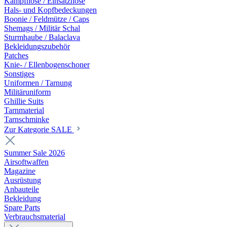
Kampfhose / Einsatzhose
Hals- und Kopfbedeckungen
Boonie / Feldmütze / Caps
Shemags / Militär Schal
Sturmhaube / Balaclava
Bekleidungszubehör
Patches
Knie- / Ellenbogenschoner
Sonstiges
Uniformen / Tarnung
Militäruniform
Ghillie Suits
Tarnmaterial
Tarnschminke
Zur Kategorie SALE
Summer Sale 2026
Airsoftwaffen
Magazine
Ausrüstung
Anbauteile
Bekleidung
Spare Parts
Verbrauchsmaterial