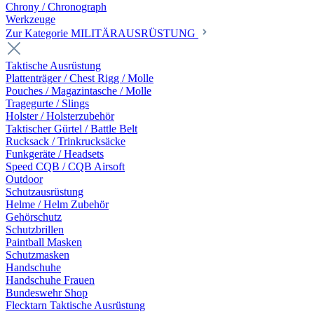
Chrony / Chronograph
Werkzeuge
Zur Kategorie MILITÄRAUSRÜSTUNG
Taktische Ausrüstung
Plattenträger / Chest Rigg / Molle
Pouches / Magazintasche / Molle
Tragegurte / Slings
Holster / Holsterzubehör
Taktischer Gürtel / Battle Belt
Rucksack / Trinkrucksäcke
Funkgeräte / Headsets
Speed CQB / CQB Airsoft
Outdoor
Schutzausrüstung
Helme / Helm Zubehör
Gehörschutz
Schutzbrillen
Paintball Masken
Schutzmasken
Handschuhe
Handschuhe Frauen
Bundeswehr Shop
Flecktarn Taktische Ausrüstung