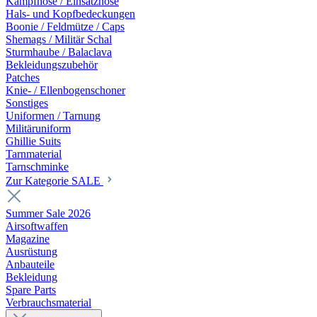
Kampfhose / Einsatzhose
Hals- und Kopfbedeckungen
Boonie / Feldmütze / Caps
Shemags / Militär Schal
Sturmhaube / Balaclava
Bekleidungszubehör
Patches
Knie- / Ellenbogenschoner
Sonstiges
Uniformen / Tarnung
Militäruniform
Ghillie Suits
Tarnmaterial
Tarnschminke
Zur Kategorie SALE
Summer Sale 2026
Airsoftwaffen
Magazine
Ausrüstung
Anbauteile
Bekleidung
Spare Parts
Verbrauchsmaterial