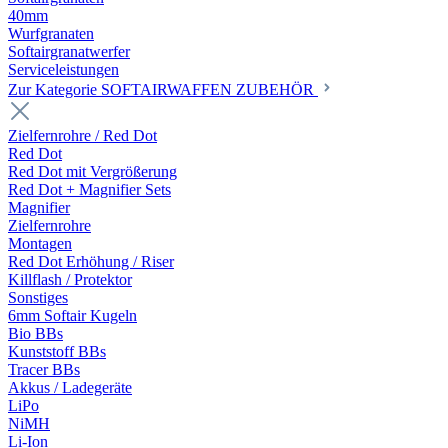
40mm
Wurfgranaten
Softairgranatwerfer
Serviceleistungen
Zur Kategorie SOFTAIRWAFFEN ZUBEHÖR
Zielfernrohre / Red Dot
Red Dot
Red Dot mit Vergrößerung
Red Dot + Magnifier Sets
Magnifier
Zielfernrohre
Montagen
Red Dot Erhöhung / Riser
Killflash / Protektor
Sonstiges
6mm Softair Kugeln
Bio BBs
Kunststoff BBs
Tracer BBs
Akkus / Ladegeräte
LiPo
NiMH
Li-Ion