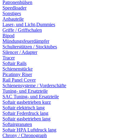
Patronenhülsen
Speedloader
Sonstiges
Anbauteile
Laser- und Licht-Dummies
Griffe / Griffschalen
Bipod
Mündungsfeuerdämpfer
Schulterstützen / Stocktubes
Silencer / Adapter
Tracer
Softair Rails
Schienenstücke
Picatinny Riser
Rail Panel Cover
Schienensysteme / Vorderschäfte
Tuning- und Ersatzteile
SAC Tuning- und Ersatzteile
Softair gasbetrieben kurz
Softair elektrisch lang
Softair Federdruck lang
Softair gasbetrieben lang
Softairgranaten
Softair HPA Luftdruck lang
Chrony / Chronograph