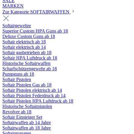
SALE
MARKEN
Zur Kategorie SOFTAIRWAFFEN
Softairgewehre
Superior Custom HPA Guns ab 18
Deluxe Custom Guns ab 18
Softair elektrisch ab 18
Softair elektrisch ab 14
Softair gasbetrieben ab 18
Softair HPA Luftdruck ab 18
Historische Softairwaffen
Scharfschützengewehr ab 18
Pumpguns ab 18
Softair Pistolen
Softair Pistolen Gas ab 18
Softair Pistolen elektrisch ab 14
Softair Pistolen Federdruck ab 14
Softair Pistolen HPA Luftdruck ab 18
Historische Softairpistolen
Revolver ab 18
Softair Einsteiger Set
Softairwaffen ab 14 Jahre
Softairwaffen ab 18 Jahre
Softairgranaten