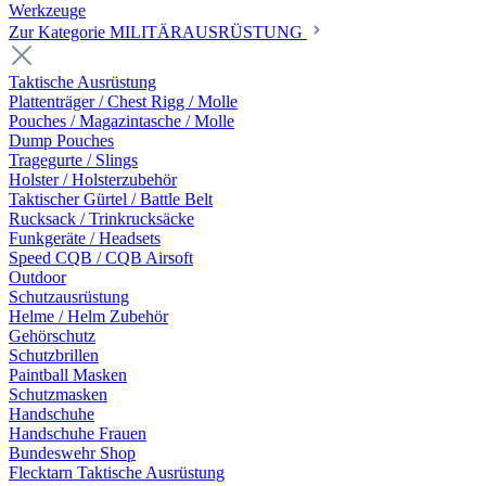
Werkzeuge
Zur Kategorie MILITÄRAUSRÜSTUNG
Taktische Ausrüstung
Plattenträger / Chest Rigg / Molle
Pouches / Magazintasche / Molle
Dump Pouches
Tragegurte / Slings
Holster / Holsterzubehör
Taktischer Gürtel / Battle Belt
Rucksack / Trinkrucksäcke
Funkgeräte / Headsets
Speed CQB / CQB Airsoft
Outdoor
Schutzausrüstung
Helme / Helm Zubehör
Gehörschutz
Schutzbrillen
Paintball Masken
Schutzmasken
Handschuhe
Handschuhe Frauen
Bundeswehr Shop
Flecktarn Taktische Ausrüstung