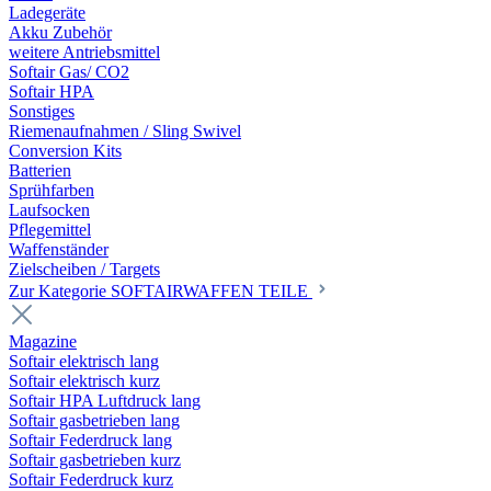
Ladegeräte
Akku Zubehör
weitere Antriebsmittel
Softair Gas/ CO2
Softair HPA
Sonstiges
Riemenaufnahmen / Sling Swivel
Conversion Kits
Batterien
Sprühfarben
Laufsocken
Pflegemittel
Waffenständer
Zielscheiben / Targets
Zur Kategorie SOFTAIRWAFFEN TEILE
Magazine
Softair elektrisch lang
Softair elektrisch kurz
Softair HPA Luftdruck lang
Softair gasbetrieben lang
Softair Federdruck lang
Softair gasbetrieben kurz
Softair Federdruck kurz