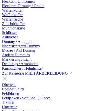
Flecktarn Uniformen
Flecktarn Tarnung / Ghillie
Waffenkoffer
Waffenkoffer
Waffentasche
Zubehörkoffer
Munitionskiste
Schlösser
Aufkleber
Dummy / Attrappe
Nachtsichtgerät Dummy
Messer / Axt Dummy
Andere Dummies
Markierung / Licht
Deathrags / Armbinden
Knicklichter / Helmlichter
Zur Kategorie MILITÄRBEKLEIDUNG
Oberteile
Combat Shirts
Feldblusen
Feldjacken / Soft Shell / Fleece
T-Shirts
Unterteile