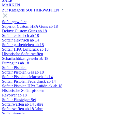
SALE
MARKEN
Zur Kategorie SOFTAIRWAFFEN
Softairgewehre
Superior Custom HPA Guns ab 18
Deluxe Custom Guns ab 18
Softair elektrisch ab 18
Softair elektrisch ab 14
Softair gasbetrieben ab 18
Softair HPA Luftdruck ab 18
Historische Softairwaffen
Scharfschützengewehr ab 18
Pumpguns ab 18
Softair Pistolen
Softair Pistolen Gas ab 18
Softair Pistolen elektrisch ab 14
Softair Pistolen Federdruck ab 14
Softair Pistolen HPA Luftdruck ab 18
Historische Softairpistolen
Revolver ab 18
Softair Einsteiger Set
Softairwaffen ab 14 Jahre
Softairwaffen ab 18 Jahre
Softairgranaten