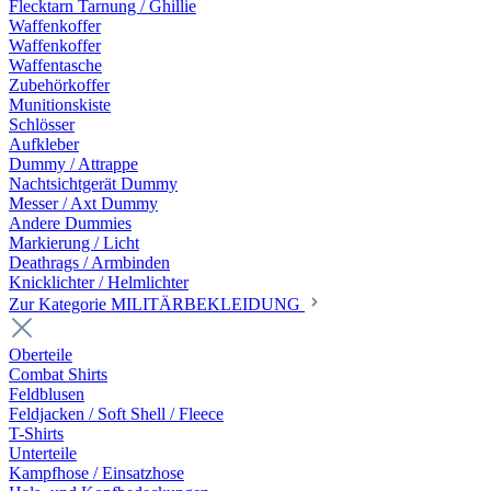
Flecktarn Tarnung / Ghillie
Waffenkoffer
Waffenkoffer
Waffentasche
Zubehörkoffer
Munitionskiste
Schlösser
Aufkleber
Dummy / Attrappe
Nachtsichtgerät Dummy
Messer / Axt Dummy
Andere Dummies
Markierung / Licht
Deathrags / Armbinden
Knicklichter / Helmlichter
Zur Kategorie MILITÄRBEKLEIDUNG
Oberteile
Combat Shirts
Feldblusen
Feldjacken / Soft Shell / Fleece
T-Shirts
Unterteile
Kampfhose / Einsatzhose