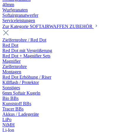
40mm
Wurfgranaten
Softairgranatwerfer
Serviceleistungen
Zur Kategorie SOFTAIRWAFFEN ZUBEHÖR
Zielfernrohre / Red Dot
Red Dot
Red Dot mit Vergrößerung
Red Dot + Magnifier Sets
Magnifier
Zielfernrohre
Montagen
Red Dot Erhöhung / Riser
Killflash / Protektor
Sonstiges
6mm Softair Kugeln
Bio BBs
Kunststoff BBs
Tracer BBs
Akkus / Ladegeräte
LiPo
NiMH
Li-Ion