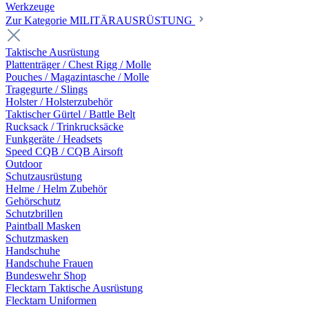
Werkzeuge
Zur Kategorie MILITÄRAUSRÜSTUNG
Taktische Ausrüstung
Plattenträger / Chest Rigg / Molle
Pouches / Magazintasche / Molle
Tragegurte / Slings
Holster / Holsterzubehör
Taktischer Gürtel / Battle Belt
Rucksack / Trinkrucksäcke
Funkgeräte / Headsets
Speed CQB / CQB Airsoft
Outdoor
Schutzausrüstung
Helme / Helm Zubehör
Gehörschutz
Schutzbrillen
Paintball Masken
Schutzmasken
Handschuhe
Handschuhe Frauen
Bundeswehr Shop
Flecktarn Taktische Ausrüstung
Flecktarn Uniformen