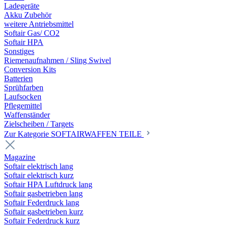
Ladegeräte
Akku Zubehör
weitere Antriebsmittel
Softair Gas/ CO2
Softair HPA
Sonstiges
Riemenaufnahmen / Sling Swivel
Conversion Kits
Batterien
Sprühfarben
Laufsocken
Pflegemittel
Waffenständer
Zielscheiben / Targets
Zur Kategorie SOFTAIRWAFFEN TEILE
Magazine
Softair elektrisch lang
Softair elektrisch kurz
Softair HPA Luftdruck lang
Softair gasbetrieben lang
Softair Federdruck lang
Softair gasbetrieben kurz
Softair Federdruck kurz