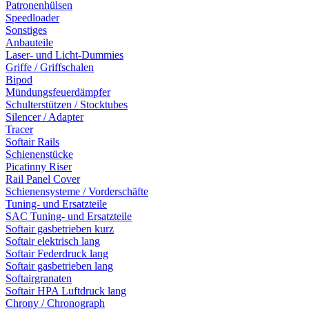
Patronenhülsen
Speedloader
Sonstiges
Anbauteile
Laser- und Licht-Dummies
Griffe / Griffschalen
Bipod
Mündungsfeuerdämpfer
Schulterstützen / Stocktubes
Silencer / Adapter
Tracer
Softair Rails
Schienenstücke
Picatinny Riser
Rail Panel Cover
Schienensysteme / Vorderschäfte
Tuning- und Ersatzteile
SAC Tuning- und Ersatzteile
Softair gasbetrieben kurz
Softair elektrisch lang
Softair Federdruck lang
Softair gasbetrieben lang
Softairgranaten
Softair HPA Luftdruck lang
Chrony / Chronograph