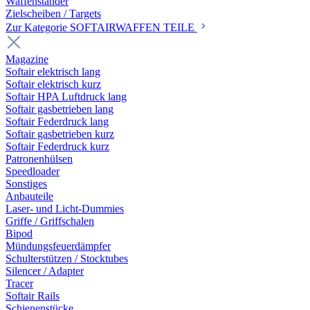
Waffenständer
Zielscheiben / Targets
Zur Kategorie SOFTAIRWAFFEN TEILE
Magazine
Softair elektrisch lang
Softair elektrisch kurz
Softair HPA Luftdruck lang
Softair gasbetrieben lang
Softair Federdruck lang
Softair gasbetrieben kurz
Softair Federdruck kurz
Patronenhülsen
Speedloader
Sonstiges
Anbauteile
Laser- und Licht-Dummies
Griffe / Griffschalen
Bipod
Mündungsfeuerdämpfer
Schulterstützen / Stocktubes
Silencer / Adapter
Tracer
Softair Rails
Schienenstücke