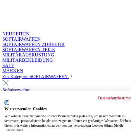
NEUHEITEN
SOFTAIRWAFFEN
SOFTAIRWAFFEN ZUBEHÖR
SOFTAIRWAFFEN TEILE
MILITÄRAUSRÜSTUNG
MILITÄRBEKLEIDUNG
SALE
MARKEN
Zur Kategorie SOFTAIRWAFFEN
Softairgewehre
Superior Custom HPA Guns ab 18
Datenschutzbestim
Deluxe Custom Guns ab 18
Softair elektrisch ab 18
Wir verwenden Cookies
Softair elektrisch ab 14
Softair gasbetrieben ab 18
Wir können diese zur Analyse unserer Besucherdaten platzieren, um unsere Webseite zu
verbessern, personalisierte Inhalte anzuzeigen und Ihnen ein großartiges Webseiten-Erlebnis
Softair HPA Luftdruck ab 18
bieten. Für weitere Informationen zu den von uns verwendeten Cookies öffnen Sie die
Historische Softairwaffen
Einstellungen.