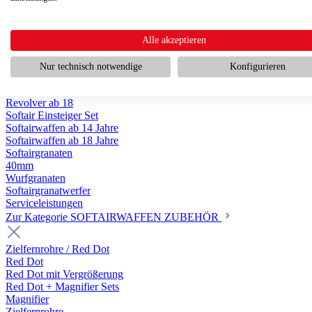
Scharfschützengewehr ab 18
Pumpguns ab 18
Softair Pistolen
Softair Pistolen Gas ab 18
Alle akzeptieren
Softair Pistolen elektrisch ab 14
Softair Pistolen Federdruck ab 14
Nur technisch notwendige
Konfigurieren
Softair Pistolen HPA Luftdruck ab 18
Historische Softairpistolen
Revolver ab 18
Softair Einsteiger Set
Softairwaffen ab 14 Jahre
Softairwaffen ab 18 Jahre
Softairgranaten
40mm
Wurfgranaten
Softairgranatwerfer
Serviceleistungen
Zur Kategorie SOFTAIRWAFFEN ZUBEHÖR
Zielfernrohre / Red Dot
Red Dot
Red Dot mit Vergrößerung
Red Dot + Magnifier Sets
Magnifier
Zielfernrohre