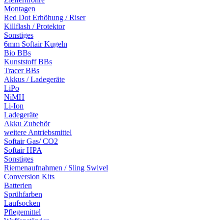
Montagen
Red Dot Erhöhung / Riser
Killflash / Protektor
Sonstiges
6mm Softair Kugeln
Bio BBs
Kunststoff BBs
Tracer BBs
Akkus / Ladegeräte
LiPo
NiMH
Li-Ion
Ladegeräte
Akku Zubehör
weitere Antriebsmittel
Softair Gas/ CO2
Softair HPA
Sonstiges
Riemenaufnahmen / Sling Swivel
Conversion Kits
Batterien
Sprühfarben
Laufsocken
Pflegemittel