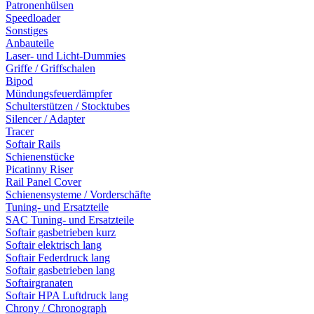
Patronenhülsen
Speedloader
Sonstiges
Anbauteile
Laser- und Licht-Dummies
Griffe / Griffschalen
Bipod
Mündungsfeuerdämpfer
Schulterstützen / Stocktubes
Silencer / Adapter
Tracer
Softair Rails
Schienenstücke
Picatinny Riser
Rail Panel Cover
Schienensysteme / Vorderschäfte
Tuning- und Ersatzteile
SAC Tuning- und Ersatzteile
Softair gasbetrieben kurz
Softair elektrisch lang
Softair Federdruck lang
Softair gasbetrieben lang
Softairgranaten
Softair HPA Luftdruck lang
Chrony / Chronograph