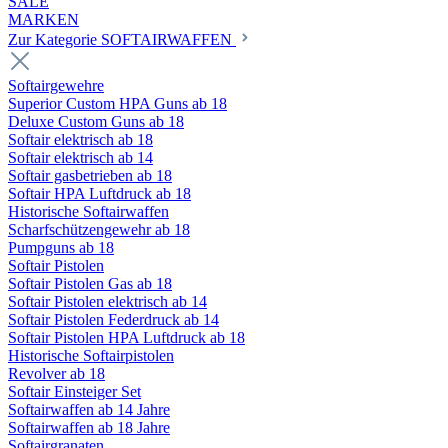
SALE
MARKEN
Zur Kategorie SOFTAIRWAFFEN
Softairgewehre
Superior Custom HPA Guns ab 18
Deluxe Custom Guns ab 18
Softair elektrisch ab 18
Softair elektrisch ab 14
Softair gasbetrieben ab 18
Softair HPA Luftdruck ab 18
Historische Softairwaffen
Scharfschützengewehr ab 18
Pumpguns ab 18
Softair Pistolen
Softair Pistolen Gas ab 18
Softair Pistolen elektrisch ab 14
Softair Pistolen Federdruck ab 14
Softair Pistolen HPA Luftdruck ab 18
Historische Softairpistolen
Revolver ab 18
Softair Einsteiger Set
Softairwaffen ab 14 Jahre
Softairwaffen ab 18 Jahre
Softairgranaten