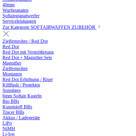
40mm
Wurfgranaten
Softairgranatwerfer
Serviceleistungen
Zur Kategorie SOFTAIRWAFFEN ZUBEHÖR
Zielfernrohre / Red Dot
Red Dot
Red Dot mit Vergrößerung
Red Dot + Magnifier Sets
Magnifier
Zielfernrohre
Montagen
Red Dot Erhöhung / Riser
Killflash / Protektor
Sonstiges
6mm Softair Kugeln
Bio BBs
Kunststoff BBs
Tracer BBs
Akkus / Ladegeräte
LiPo
NiMH
Li-Ion