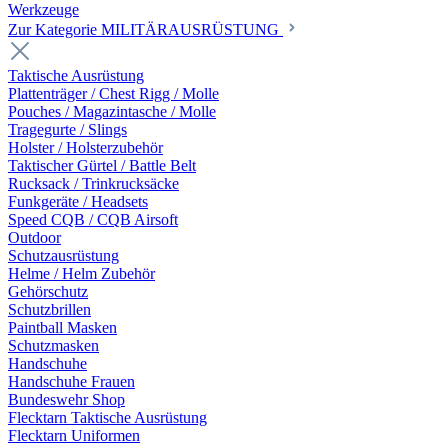
Werkzeuge
Zur Kategorie MILITÄRAUSRÜSTUNG
Taktische Ausrüstung
Plattenträger / Chest Rigg / Molle
Pouches / Magazintasche / Molle
Tragegurte / Slings
Holster / Holsterzubehör
Taktischer Gürtel / Battle Belt
Rucksack / Trinkrucksäcke
Funkgeräte / Headsets
Speed CQB / CQB Airsoft
Outdoor
Schutzausrüstung
Helme / Helm Zubehör
Gehörschutz
Schutzbrillen
Paintball Masken
Schutzmasken
Handschuhe
Handschuhe Frauen
Bundeswehr Shop
Flecktarn Taktische Ausrüstung
Flecktarn Uniformen