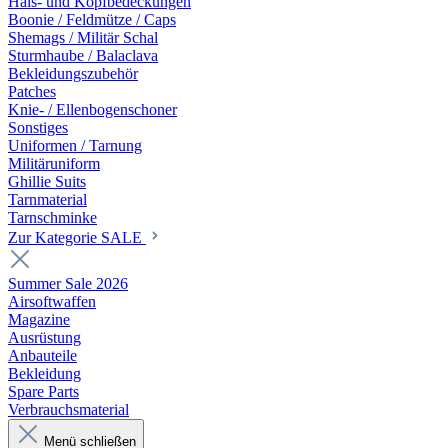
Hals- und Kopfbedeckungen
Boonie / Feldmütze / Caps
Shemags / Militär Schal
Sturmhaube / Balaclava
Bekleidungszubehör
Patches
Knie- / Ellenbogenschoner
Sonstiges
Uniformen / Tarnung
Militäruniform
Ghillie Suits
Tarnmaterial
Tarnschminke
Zur Kategorie SALE
Summer Sale 2026
Airsoftwaffen
Magazine
Ausrüstung
Anbauteile
Bekleidung
Spare Parts
Verbrauchsmaterial
Menü schließen