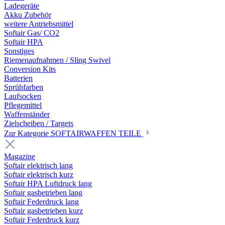
Ladegeräte
Akku Zubehör
weitere Antriebsmittel
Softair Gas/ CO2
Softair HPA
Sonstiges
Riemenaufnahmen / Sling Swivel
Conversion Kits
Batterien
Sprühfarben
Laufsocken
Pflegemittel
Waffenständer
Zielscheiben / Targets
Zur Kategorie SOFTAIRWAFFEN TEILE
Magazine
Softair elektrisch lang
Softair elektrisch kurz
Softair HPA Luftdruck lang
Softair gasbetrieben lang
Softair Federdruck lang
Softair gasbetrieben kurz
Softair Federdruck kurz