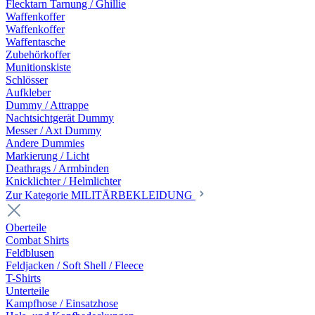
Flecktarn Tarnung / Ghillie
Waffenkoffer
Waffenkoffer
Waffentasche
Zubehörkoffer
Munitionskiste
Schlösser
Aufkleber
Dummy / Attrappe
Nachtsichtgerät Dummy
Messer / Axt Dummy
Andere Dummies
Markierung / Licht
Deathrags / Armbinden
Knicklichter / Helmlichter
Zur Kategorie MILITÄRBEKLEIDUNG
Oberteile
Combat Shirts
Feldblusen
Feldjacken / Soft Shell / Fleece
T-Shirts
Unterteile
Kampfhose / Einsatzhose